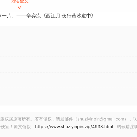
阅读全文
声一片。——辛弃疾《西江月·夜行黄沙道中》
低频增益/削减频率、三个高频切点频率和七个高频提升点，以及一
以串联方式排列，使您可以使用不同均衡器设置处理通道。
于侧频通道，第三个EQ用于左右通道。对于多声道模式：第一个
用于LFE等。
的单元按钮，右键点击按钮。
器编号。处于独奏模式的均衡器会发光黄色，要退出独奏模式，
奏模式。对于多声道模式，可以独奏一个或多个均衡器。
衡器编号。在旁路模式下，按钮将呈红色。
著所有。若有侵权，请发邮件（shuziyinpin@gmail.com），
价便宜！原文链接：
https://www.shuziyinpin.vip/4938.html
，转载请注
为此，请选择要从中复制设置的均衡器，然后点击复制按钮，再