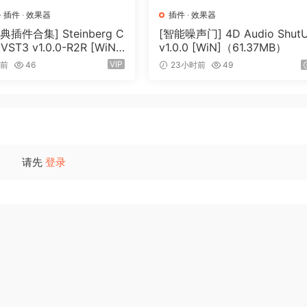
·
插件
·
效果器
插件
·
效果器
插件合集] Steinberg C
[智能噪声门] 4D Audio Shut
s VST3 v1.0.0-R2R [WiN]
v1.0.0 [WiN]（61.37MB）
om four available. The equalizers are arranged in series, thi
9MB）
VIP
时前
46
23小时前
49
qualizers settings. For example: the first EQ is only the mi
 the third Eq is the left and right channel. For multi-channe
hannels, the second EQ is the center channel, the third EQ is
rename the selected Fx button, right-click on the button.
请先
登录
alizer, double-click on the selected equalizer number. The
olo mode, double-click
izer can be solo mode. For multi-channel modes, one or mo
ualizer number one click + shift. In bypass mode, the butt
ther equalizer. To do this, select the equalizer from which 
opy button, then select the equalizer to which you want to 