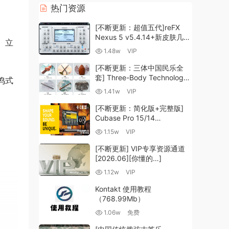
热门资源
[不断更新：超值五代]reFX
Nexus 5 v5.4.14+新皮肤几十
、立
套+原厂+全套扩展+教程
1.48w
VIP
[WiN, MacOSX]（260GB+)
[不断更新：三体中国民乐全
套] Three-Body Technology-
鸣式
R2R [WiN, MacOSX]
1.41w
VIP
（35.59GB+）
[不断更新：简化版+完整版]
Cubase Pro 15/14
VR/R2R/U2B+原厂音源+插件
1.15w
VIP
+光谱层+扩展+安装 [WiN,
MacOSX]（704.0MB+）
[不断更新] VIP专享资源通道
[2026.06][你懂的…]
1.12w
VIP
Kontakt 使用教程
（768.99Mb）
1.06w
免费