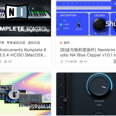
from the ’60s, original EQ is renowned for its unique abili
sly, thereby creating a resonant shelf, the EQP-1A faithful
tube amplifiers of the original hardware.
苹果
·
苹果虚拟乐器
·
虚拟乐器
插件
 Instruments Komplete K
[削波与饱和度插件] Nembrini
 3.5.4-HCiSO [MacOSX]
udio NA Blue Clipper v1.0.1 I
.17MB）
Keygen-R2R [WiN]（11.2MB
前
16
17小时前
19
Channel Linking;
ion, the EQP-1A features four low boost/cut frequencies, 
s, along with a bandwidth control for shaping the high boo