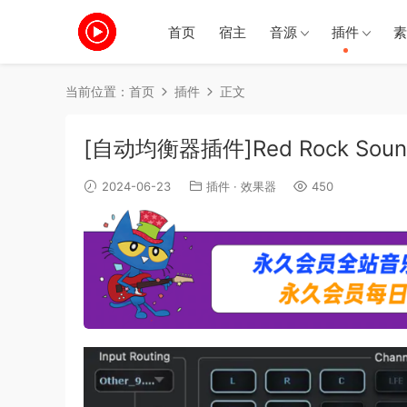
首页
宿主
音源
插件
素
当前位置：
首页
插件
正文
[自动均衡器插件]Red Rock Sound 
2024-06-23
插件
·
效果器
450