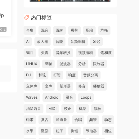
Up
热门标签
s
2
合集
混音
混响
母带
压缩
均衡
d
AI
放大器
智能
音频编辑
延迟
l
 the
编曲
失真
音频转换
视频编辑
饱和度
LiNUX
降噪
滤波器
分析
限制器
DJ
和弦
打谱
响度
音频分离
立体声
变声
塑形器
修音
播放器
re
Waves
Android
录音
Loops
消除齿音
MIDI
校正
机架
颗粒
on
磁带
复古
通道条
合唱
频谱
动态
you
水果
激励
粒子
侧链
节拍器
相位
copy