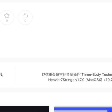
4种常见声道设置中进行选择。只需在输入路由模块中选择适合您轨道
0
0
独立的声道可供使用。
ft键并选择所需的声道数量。按顺序命名选定的声道。然后点击
将处理的通道。
N,
[7弦重金属吉他音源插件]Three-Body Techno
Heavier7Strings v1.7.0 [MacOSX]（10
ds with EQP-1A, Classic Program Equalizer plugin designe
mid/side, stereo and the objects, the beds (fixed channels) 