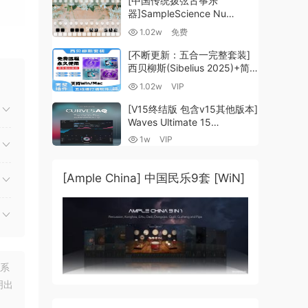
[中国传统拨弦古筝乐
器]SampleScience Nu
Guzheng v2.0 x64 VST
1.02w
免费
VST3 AU DECENT SAMPLER
个用
[WiN, MacOSX]（158MB)
[不断更新：五合一完整套装]
西贝柳斯(Sibelius 2025)+简
谱插件V8+图片识别+音频识别
1.02w
VIP
+音色库+教程 [WiN,
MacOSX]（80.48GB+）
[V15终结版 包含v15其他版本]
Waves Ultimate 15
EQ仅
v25.05.27+一键安装版+安装
1w
VIP
方法+使用教程 [WiN,
MacOSX]
（4.1GB+10.2GB+9.6GB）
[Ample China] 中国民乐9套 [WiN]
再次
联系
明出
选择