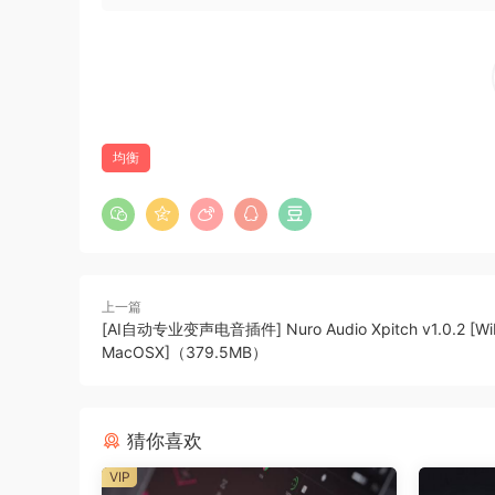
输入路由
输入路由允许您在立体声到7.1.4和9.1.6等4
设置即可。
您也可以创建自己的输入路由配置文件。有16个
均衡
点击输入路由选择显示旁边的编辑按钮。按住Shi
命名配置文件。
通道选择
上一篇
在此模块中，您可以选择（激活）均衡器（单元）
[AI自动专业变声电音插件] Nuro Audio Xpitch v1.0.2 [Wi
MacOSX]（379.5MB）
EQP-1A Immersive Program Equalizer
Save time and avoid tedious manual workaroun
from the ground up for fast, efficient work on 
猜你喜欢
immersive mixing environments.
VIP