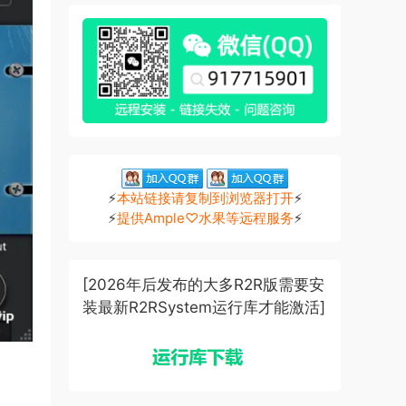
⚡
本站链接请复制到浏览器打开
⚡
⚡
提供Ample♡水果等远程服务
⚡
[2026年后发布的大多R2R版需要安
装最新R2RSystem运行库才能激活]