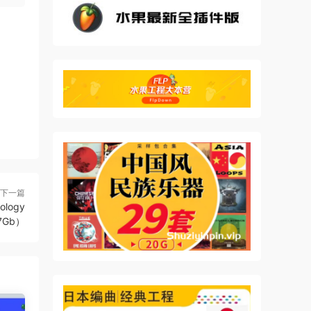
的声道
保存并
下一篇
logy
.7Gb）
d
of