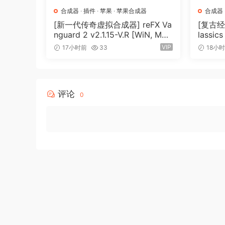
合成器
·
插件
·
苹果
·
苹果合成器
合成器
INPUT ROUTING PANEL
[新一代传奇虚拟合成器] reFX Va
[复古经典
Fx Selection
nguard 2 v2.1.15-V.R [WiN, Mac
lassic
This module allows you to select a equalizer fr
OSX]（184MB+240MB）
（27.
VIP
17小时前
33
18小
allows you to process channels with different e
channel, the second EQ is only the side channel,
modes: the first Eq is only the left and right c
评论
0
LFE, etc.
You can rename Fx Buttons for ease of use. To 
In order to turn on the solo (listen) of the equ
equalizer in solo mode glows yellow, to exit s
again. For two-channel modes, only one equal
equalizers can be soloed.
To bypass Eq processing, press the selected eq
will glow red.
You can also copy all equalizer settings to ano
want to copy the settings, then click on the c