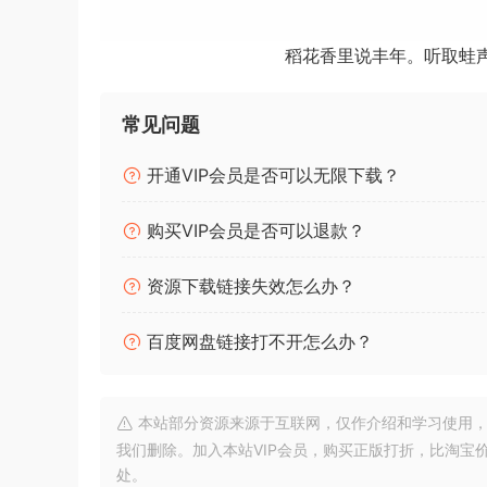
– 四合一独立均衡器。
稻花香里说丰年。听取蛙
为宽带均衡而构思和创建的EQP-1A，具有四个
于塑造高频提升曲线的带宽控制。
常见问题
单元
开通VIP会员是否可以无限下载？
此模块允许您从四个可用的均衡器中选择。均衡器
例如：第一个EQ仅用于中频通道，第二个EQ仅用
购买VIP会员是否可以退款？
用于左右通道，第二个EQ用于中央通道，第三个EQ
资源下载链接失效怎么办？
您可以重命名单元按钮以便于使用。要重命名所选
百度网盘链接打不开怎么办？
为了打开均衡器的独奏（监听），双击所选的均衡
双击。对于双通道模式，只能有一个均衡器处于独
要绕过均衡器处理，按住Shift键单击所选的均
本站部分资源来源于互联网，仅作介绍和学习使用，版权属原
我们删除。加入本站VIP会员，购买正版打折，比淘宝
您还可以将所有均衡器设置复制到另一个均衡器。
处。
要复制设置的均衡器。