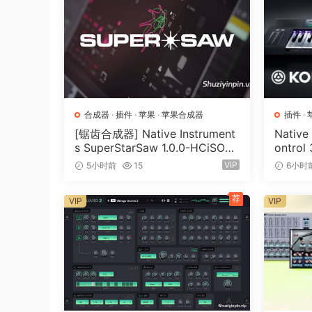
The EQP-1A based on Classic Program Equalizer 
boost and cut the same frequencies simultaneou
models the overbuilt transformers and complex 
SPECIFICATIONS
– 20, 30, 60, 100 Hz shelf boost;
合成器
·
插件
·
苹果
·
苹果合成器
插件
·
– 20, 30, 60, 100 Hz shelf attenuate;
[锯齿合成器] Native Instrument
Native
– 3, 4, 5, 8, 10, 12, 16 kHz peak boost;
s SuperStarSaw 1.0.0-HCiSO
ontrol
– 5, 10, 20 kHz shelf attenuate;
[MacOSX]（182.43MB）
（ 823
VIP
5小时前
15
6小时
– On/Off Analog Saturation;
– Dedicated workflows for immersive formats;
荐
VIP
VIP
– Process entire grouped speaker zones using 
– 4 independent equalizers in one.
Conceived and created for broadband equalizat
high-cut frequencies and seven HF boost point
curve.