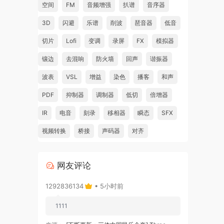
空间
FM
音频增强
扒谱
音序器
3D
闪避
乐谱
削波
琶音器
低音
切片
Lofi
变调
录屏
FX
模拟器
1.6.
镶边
去混响
防火墙
回声
谐振器
波表
VSL
增益
染色
播客
和声
PDF
抑制器
调制器
低切
倍增器
 the
IR
电音
刻录
移相器
瞬态
SFX
视频转换
桥接
声码器
对齐
网友评论
1292836134
• 5小时前
rs.
1111
ct.