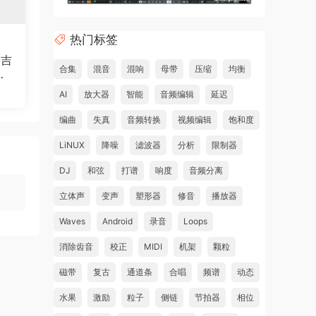
热门标签
将吉
合集
混音
混响
母带
压缩
均衡
编
AI
放大器
智能
音频编辑
延迟
编曲
失真
音频转换
视频编辑
饱和度
LiNUX
降噪
滤波器
分析
限制器
DJ
和弦
打谱
响度
音频分离
立体声
变声
塑形器
修音
播放器
Waves
Android
录音
Loops
消除齿音
校正
MIDI
机架
颗粒
磁带
复古
通道条
合唱
频谱
动态
or
水果
激励
粒子
侧链
节拍器
相位