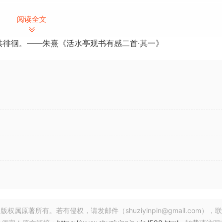
宽调制
阅读全文
角波或其他波形
共徘徊。——朱熹《活水亭观书有感二首·其一》
可用于多音合唱、颤音或创建物理建模声音）
各种失真类型
著所有。若有侵权，请发邮件（shuziyinpin@gmail.com），