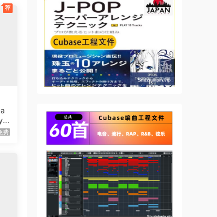
荐
ur
he
a
yn
еd
免费