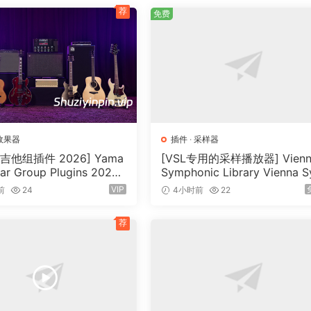
tion tools, Collective allows you to immediately start
荐
免费
 from over 600 presets and deep dive to surgically craft yo
brary or load your own, combine with synthesis or cherish t
trument to rule them all.
效果器
插件
·
采样器
ypically between 1 and 12)
吉他组插件 2026] Yama
[VSL专用的采样播放器] Vienn
editing
tar Group Plugins 2026 I
Symphonic Library Vienna S
ygen-R2R [WiN]（1.2G
chron Player v1.3.3022-ItUs
 wheel, monophonic and polyphonic aftertouch, sustain and
VIP
前
24
4小时前
22
[WiN]（141MB）
荐
sable unison notes