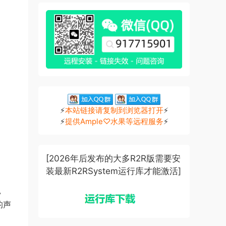
⚡
本站链接请复制到浏览器打开
⚡
⚡
提供Ample♡水果等远程服务
⚡
[2026年后发布的大多R2R版需要安
装最新R2RSystem运行库才能激活]
，
的声