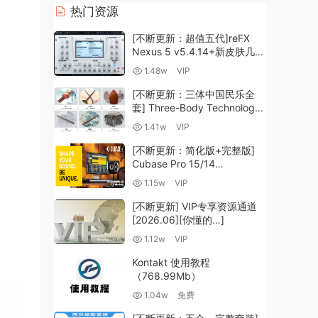
热门资源
[不断更新：超值五代]reFX
Nexus 5 v5.4.14+新皮肤几十
套+原厂+全套扩展+教程
1.48w
VIP
[WiN, MacOSX]（260GB+)
[不断更新：三体中国民乐全
套] Three-Body Technology-
R2R [WiN, MacOSX]
1.41w
VIP
（35.59GB+）
[不断更新：简化版+完整版]
Cubase Pro 15/14
VR/R2R/U2B+原厂音源+插件
1.15w
VIP
+光谱层+扩展+安装 [WiN,
MacOSX]（704.0MB+）
[不断更新] VIP专享资源通道
[2026.06][你懂的…]
1.12w
VIP
Kontakt 使用教程
（768.99Mb）
1.04w
免费