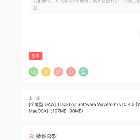
我们删除。加入本站VIP会员，购买正版打折，比淘宝
经典LFO波形，如三角形、正弦波、上/下锯齿波
处。
波形偏移
可与主机同步
LFO预路由到声音生成模块，例如音高、脉宽、截
4个包络
最多32个阶段，具有可变斜率
变声
延音和释放循环
包络预路由到声音生成模块，例如音高、振荡器2 
4个效果总线
每个效果总线可以设置为任何效果类型
上一篇
效果类型：压缩器、失真、滤波器、合唱/颤音、相
[全能型 DAW] Tracktion Software Waveform v10.4.2 [W
每种效果类型都有完整的参数设置
MacOSX]（107MB+90MB)
Tracktion Software Collective v1.3.3 Incl Pat
Collective is a powerful sampler and synthesiz
猜你喜欢