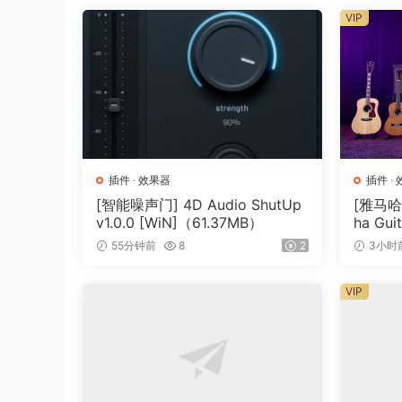
Developed to accompany the new music composi
VIP
creating diverse musical styles. Quickly select
unique sound. Pull from the included sample li
supreme quality of traditional samples. One ins
Collective Sample Synthesizer
Extensive sound library with over 600 sounds
Up to 256 voices (depends on CPU speed)
插件
·
效果器
插件
·
More than 4000 Sound layers per Instrument (t
[智能噪声门] 4D Audio ShutUp
[雅马哈
Macro controls for quick and easy instrument 
v1.0.0 [WiN]（61.37MB）
ha Gui
ncl Ke
Controller support for pitch bend, modulation
55分钟前
8
2
3小时
B）
sostenuto pedal, expression pedal
Full host parameter automation
VIP
Per Sound
Unison with up to 16 voices and freely transpo
Powerful Arpeggiator with MIDI File import