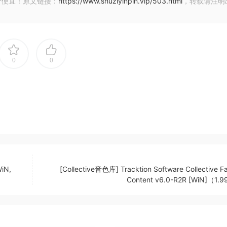
价便宜！原文链接：
https://www.shuziyinpin.vip/503.html
，转载请注明
、脉冲、采样保持、随机
止频率、音量和平移
0
0
+ 4级别、截止频率和音量
位器、时间/时钟延迟、自然/板式/非线性混响
iN,
[Collective音色库] Tracktion Software Collective F
Content v6.0-R2R [WiN]（1.
ched and Keygen-R2R| 27 Jul 2023 | 10.3MB
er capable of generating a wide variety of instrument soun