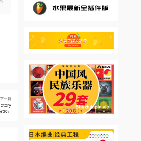
出
下一篇
actory
99GB）
ds.