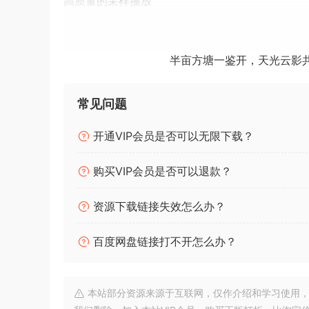
高质量的采样播放
经典虚拟模拟波形，如锯齿、三角和脉冲，带有脉
正弦波形通过连续波形塑形变成方波、锯齿波、三
振荡器1和2的环路调制
半亩方塘一鉴开，天光云影
所有波形或样本的4运算符FM
常见问题
2个滤波器
滤波器串联连接到互连的失真阶段
开通VIP会员是否可以无限下载？
低通和高通滤波器类型，具有6、12和24dB斜率
带通和陷波滤波器类型，具有12和24dB斜率
购买VIP会员是否可以退款？
高质量可调谐共振滤波器，具有正反馈和负反馈（
包括柔和、中等、硬和管式过载以及硬剪裁在内的
资源下载链接失效怎么办？
均衡器
百度网盘链接打不开怎么办？
4个频段完全参数化
低频和高频段类型为shelf、bell或cut
本站部分资源来源于互联网，仅作介绍和学习使用，版权属原
4个低频振荡器（LFO）