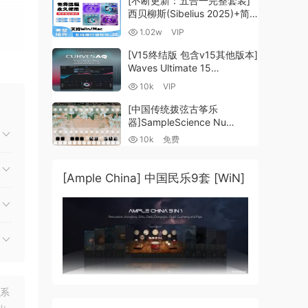
[不断更新：五合一完整套装]
西贝柳斯(Sibelius 2025)+简
谱插件V8+图片识别+音频识别
1.02w
VIP
+音色库+教程 [WiN,
MacOSX]（80.48GB+）
[V15终结版 包含v15其他版本]
Waves Ultimate 15
v25.05.27+一键安装版+安装
10k
VIP
方法+使用教程 [WiN,
MacOSX]
[中国传统拨弦古筝乐
（4.1GB+10.2GB+9.6GB）
器]SampleScience Nu
Guzheng v2.0 x64 VST
10k
免费
VST3 AU DECENT SAMPLER
[WiN, MacOSX]（158MB)
[Ample China] 中国民乐9套 [WiN]
联系