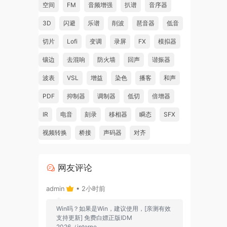
空间
FM
音频增强
扒谱
音序器
3D
闪避
乐谱
削波
琶音器
低音
切片
Lofi
变调
录屏
FX
模拟器
镶边
去混响
防火墙
回声
谐振器
波表
VSL
增益
染色
播客
和声
PDF
抑制器
调制器
低切
倍增器
IR
电音
刻录
移相器
瞬态
SFX
视频转换
桥接
声码器
对齐
网友评论
admin
• 2小时前
Win吗？如果是Win，建议使用，[亲测有效
支持更新] 免费白嫖正版IDM
2026（interne...