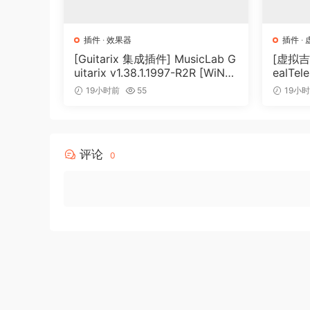
Internal tempo or sychronization to host
Powerful note trigger modes for sophisticated
插件
·
效果器
插件
·
Per Voice
[Guitarix 集成插件] MusicLab G
[虚拟吉
uitarix v1.38.1.1997-R2R [WiN]
ealTele
4 Oscillators
（7.5MB）
Keyge
High-quality sample playback
19小时前
55
19小
Classic virtual-analog waveforms like saw, tri
Sine waveform with continuous waveshaping tur
In-oscillator sync
评论
0
Ring modulation of oscillator 1 and 2
4-Operator FM with all waveforms or samples
2 Filters
Filters are in series with an interconnected dis
Low- and highpass filter types with 6, 12 and 
Bandpass and notch filter types with 12 and 2
High-quality tunable comb filter with positive