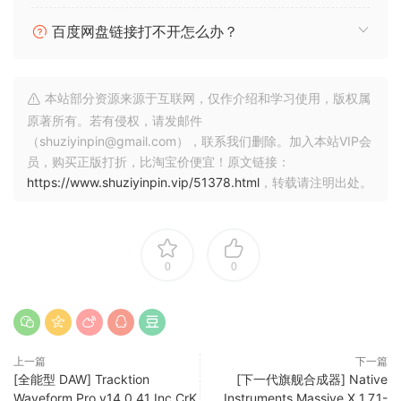
借助变异器，灵感触手可及。使用它将不同的预设变形为全新
百度网盘链接打不开怎么办？
的预设，瞬间生成新的变体。将它们雕琢成你喜爱的声音——
所有这一切都会保留更改时间线，以便你快速调用和完善你的
最爱。
本站部分资源来源于互联网，仅作介绍和学习使用，版权属
原著所有。若有侵权，请发邮件
纹理炼金术
（shuziyinpin@gmail.com），联系我们删除。加入本站VIP会
使用 Absynth 标志性的颗粒效果转换纹理。Aetherizer 将任何
员，购买正版打折，比淘宝价便宜！原文链接：
声音转化为闪烁的氛围，而 Cloud Filter 则添加频谱运动和色
https://www.shuziyinpin.vip/51378.html
，转载请注明出处。
彩。它们共同创造出充满活力的混音环境。
→ 从灵感火花到音景
Absynth 6 能将灵光乍现的灵感转化为复杂的声音。其半模块
0
0
化引擎、重新设计的采样工具和庞大的音色库，让您瞬间将灵
感转化为氛围。
✓三通道振荡器：
半模块化引擎配备三个振荡器通道，融合了减法合成、FM 调
上一篇
下一篇
[全能型 DAW] Tracktion
[下一代旗舰合成器] Native
制、波表合成、颗粒采样和波形变形等技术，并通过强大的滤
Waveform Pro v14.0.41 Inc CrK
Instruments Massive X 1.7.1-