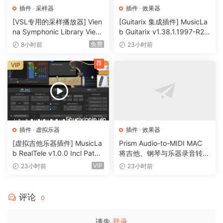
旋转的 Aetherizer 颗粒到沉浸式的频谱云。
插件
·
采样器
插件
·
效果器
[VSL专用的采样播放器] Vien
[Guitarix 集成插件] MusicLa
Absynth 6 比以往任何时候都更具表现力
na Symphonic Library Vienn
b Guitarix v1.38.1.1997-R2R
a Synchron Player v1.3.302
[WiN]（7.5MB）
它完全支持 MPE 和复音触后，每个音符都可以拥有自己的声
免费
8小时前
23小时前
2-ItUsеd [WiN]（141MB）
音，影响调制、变形和空间定位。与 Kontrol 键盘、Maschine
荐
VIP
或任何支持 MPE 的控制器搭配使用，它可以将您的演奏转化为
生动的音景，每一次触键都带来新的体验。
发行说明
插件
·
虚拟乐器
插件
·
效果器
支持的操作系统：
[虚拟吉他乐器插件] MusicLa
Prism Audio-to-MIDI MAC
• macOS 14.0 或更高版本
b RealTele v1.0.0 Incl Patch
将吉他、钢琴与乐器录音转换
ed and Keygen-R2R [WiN]
为可编辑 MIDI
• Apple Silicon 或 Intel Core 处理器
VIP
23小时前
23小时前
（13.7MB）
Absynth 6 marks the return of a legendary semi-modular
评论
synthesizer. Built for textures that transform and breathe,
0
it invites you to shape sounds that are entirely your own.
请先
登录