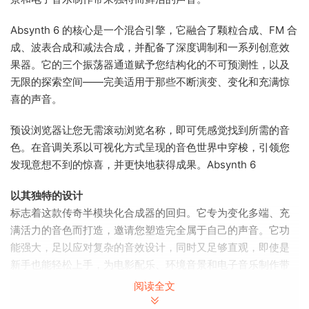
Absynth 6 的核心是一个混合引擎，它融合了颗粒合成、FM 合
成、波表合成和减法合成，并配备了深度调制和一系列创意效
果器。它的三个振荡器通道赋予您结构化的不可预测性，以及
无限的探索空间——完美适用于那些不断演变、变化和充满惊
喜的声音。
预设浏览器让您无需滚动浏览名称，即可凭感觉找到所需的音
色。在音调关系以可视化方式呈现的音色世界中穿梭，引领您
发现意想不到的惊喜，并更快地获得成果。Absynth 6
以其独特的设计
标志着这款传奇半模块化合成器的回归。它专为变化多端、充
满活力的音色而打造，邀请您塑造完全属于自己的声音。它功
能强大，足以应对复杂的音效设计，同时又足够直观，即使是
新手也能轻松上手，为电影配乐、环境音景和电子音乐制作带
来独特而鲜活的声音。
阅读全文