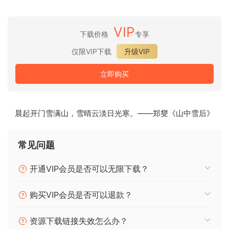
超越普通合成：
Absynth 6 的核心是一个混合引擎，它融合了颗粒合成、FM 合
成、波表合成和减法合成，并配备了深度调制和一系列创意效
VIP
下载价格
专享
果。它的三个振荡器通道赋予你结构化的不可预测性，以及无
仅限VIP下载
升级VIP
限的探索空间——完美适用于那些不断演变、变化和带来惊喜
的声音。
立即购买
发现新声音：
预设浏览器让你无需滚动浏览名称，即可通过感觉找到声音。
晨起开门雪满山，雪晴云淡日光寒。——郑燮《山中雪后》
在声音世界中自由穿梭，音调之间的关系以可视化的方式呈
现，引领你发现意想不到的惊喜，并更快地获得成果。
常见问题
超越 ADSR：
Absynth 6 的 68 点包络系统提供循环、断点曲线、延音阶段和
开通VIP会员是否可以无限下载？
时间同步过渡——以及专用的调制 LFO。这些灵活的形状让你
能够创造出不断演变的纹理和节奏律动，远远超越标准的
购买VIP会员是否可以退款？
ADSR 包络。
资源下载链接失效怎么办？
变异预设