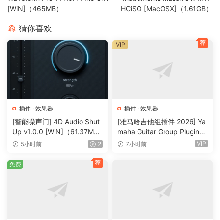
波器、调制器和效果器进行路由，从而创造出丰富而复杂的音
[WiN]（465MB）
HCiSO [MacOSX]（1.61GB）
色。
猜你喜欢
✓采样编辑器：
荐
VIP
Absynth 6 中经过改进的采样编辑器，让您可以更轻松地控制
循环点、播放模式和波形变形——这些功能在软合成器中很少
如此深入地集成。它能够以无与伦比的速度和灵活性，实现精
准的基于采样的声音设计。
✓超过 2000 个预设：
插件
·
效果器
插件
·
效果器
Absynth 6 提供超过 2000 个预设，其中 Factory Library 新增
[智能噪声门] 4D Audio Shut
[雅马哈吉他组插件 2026] Ya
Up v1.0.0 [WiN]（61.37M
maha Guitar Group Plugins
了 350 多个全新预设。随机化宏参数，即可即时生成全新的预
B）
2026 Incl Keygen-R2R [Wi
设——而且完全向下兼容，您设计过的所有音色都可以无缝导
VIP
5小时前
2
7小时前
N]（1.2GB）
入。
荐
免费
环绕声效
Absynth 6 支持高达八声道的环绕声格式，包括四声道、5.1 声
道和八声道，让您在 360° 空间中放置和移动声音，并可选配
LFE 路由。每种效果都可以在声场中占据其独特的位置——从