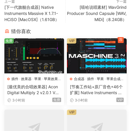
上一篇
下一篇
[下一代旗舰合成器] Native
[嘻哈说唱素材] WavGrind
Instruments Massive X 1.7.1-
Producer Sound Capsule [WAV,
HCiSO [MacOSX]（1.61GB）
MiDi]（8.24GB）
猜你喜欢
荐
免费
VIP
插件
·
效果器
·
苹果
·
苹果效果
合成器
·
插件
·
苹果
·
苹果合成
器
器
[最优美的合唱效果器] Acon
[节奏工作站+原厂音色+46个
Digital Multiply 2 v2.0.1 VST
扩展] Native Instruments M
VST3 AU AAX [WiN, MacOS
aschine 3.6.0-HCiSO [Mac
免费
VIP
3小时前
3小时前
X]（66.3MB）
OSX]（1.41GB+32GB)
VIP