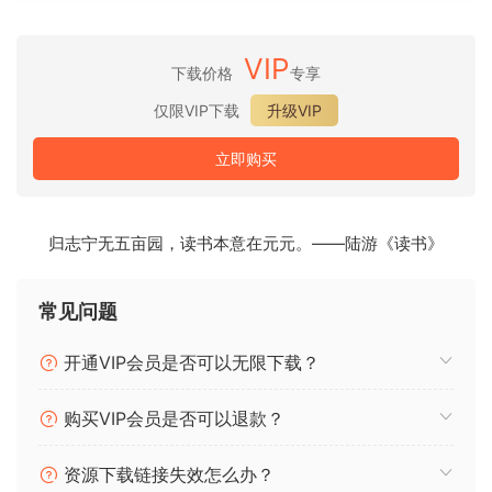
Insert Dynamics Lab
Model ’43
VIP
下载价格
专享
Insert Dynamics Lab is a character dynamics processor
built around a modelled ’43-style compressor path, with
仅限VIP下载
升级VIP
the tone, movement, and control you’d expect from a
serious mix tool.
立即购买
Insert Tape
Character-driven saturation for AU and VST3
归志宁无五亩园，读书本意在元元。——陆游《读书》
Insert Tape is a saturation and tone-shaping plug-in built
for fast, musical color on tracks, buses, and full mixes.
常见问题
Lacquer
开通VIP会员是否可以无限下载？
Vinyl-inspired saturation and tone shaping
Lacquer is a vinyl-inspired saturation processor designed
购买VIP会员是否可以退款？
to add smooth harmonic weight, motion, and record-like
tone shaping.
资源下载链接失效怎么办？