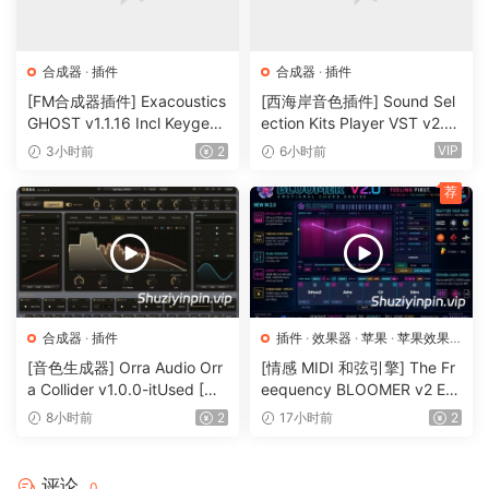
合成器
·
插件
合成器
·
插件
[FM合成器插件] Exacoustics
[西海岸音色插件] Sound Sel
GHOST v1.1.16 Incl Keygen-
ection Kits Player VST v2.0.
R2R [WiN]（12.1MB）
0 bundle-V.R [WiN]（3.26G
VIP
3小时前
2
6小时前
B）
荐
合成器
·
插件
插件
·
效果器
·
苹果
·
苹果效果
器
[音色生成器] Orra Audio Orr
[情感 MIDI 和弦引擎] The Fr
a Collider v1.0.0-itUsed [Wi
eequency BLOOMER v2 Em
N]（5.12MB）
otional Chord Engine [WiN,
8小时前
2
17小时前
2
MacOSX]（26.99MB）
评论
0