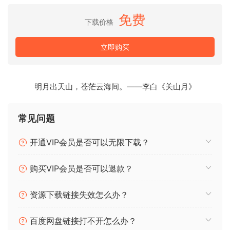
免费
吉他
下载价格
金属循环和效果器
立即购买
人声
金属尖叫声和 Drop Vox
明月出天山，苍茫云海间。——李白《关山月》
免版税
100% 用于商业
常见问题
Moonboy ADRENALINE Expansion WAV MIDI FXP-GTA|
20 March 2024 | 570.2 MB
开通VIP会员是否可以无限下载？
Get access to an extended version of ADRENALINE!
购买VIP会员是否可以退款？
An Essential Add-on to Making Energetic Bass Music!
资源下载链接失效怎么办？
1. Rage & Fury: Heavy Metal Samples for EDM
2. Adrenaline – SerumFX Presets
百度网盘链接打不开怎么办？
3. Adrenaline – Collection Pt. 2