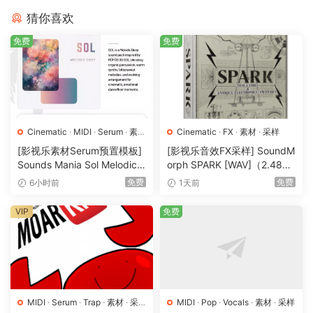
猜你喜欢
免费
免费
Cinematic
·
MIDI
·
Serum
·
素材
Cinematic
·
FX
·
素材
·
采样
·
采样
·
预置
[影视乐素材Serum预置模板]
[影视乐音效FX采样] SoundM
Sounds Mania Sol Melodic
orph SPARK [WAV]（2.48G
Deep [WAV, MiDi]（1.23G
B）
免费
免费
6小时前
1天前
B）
VIP
免费
MIDI
·
Serum
·
Trap
·
素材
·
采
MIDI
·
Pop
·
Vocals
·
素材
·
采样