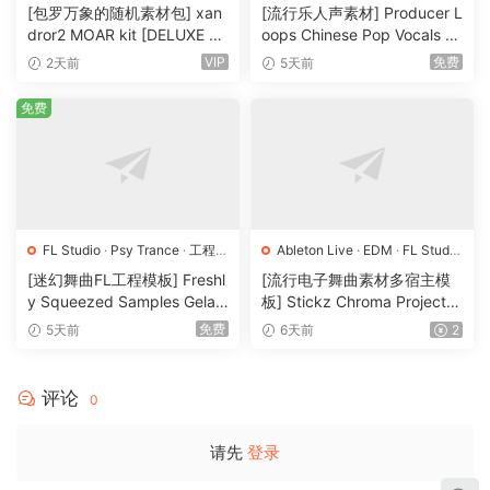
样
·
预置
[包罗万象的随机素材包] xan
[流行乐人声素材] Producer L
dror2 MOAR kit [DELUXE VE
oops Chinese Pop Vocals Vo
RSION] [WAV, MiDi]（3.1G
l.1 [WAV, MiDi, REX]（3.21G
VIP
免费
2天前
5天前
B）
B）
免费
FL Studio
·
Psy Trance
·
工程
·
Ableton Live
·
EDM
·
FL Studio
素材
·
采样
·
Logic Pro
·
Pop
·
工程
·
素材
·
[迷幻舞曲FL工程模板] Freshl
[流行电子舞曲素材多宿主模
采样
y Squeezed Samples Gelar
板] Stickz Chroma Project Fi
di Template Essentials Vol.1
le Expansion（2.53GB）
免费
5天前
6天前
2
（54.7MB）
评论
0
请先
登录