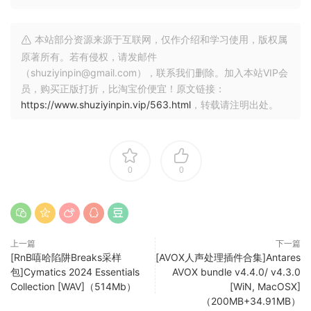
4. Unreleased Synths & Bass Sample Pack
5. Adrenaline – Drops & Melodies
本站部分资源来源于互联网，仅作介绍和学习使用，版权属
原著所有。若有侵权，请发邮件
Premium Bonuses included in ADRENALINE Expansion
（shuziyinpin@gmail.com），联系我们删除。加入本站VIP会
员，购买正版打折，比淘宝价便宜！原文链接：
RAGE & FURY
https://www.shuziyinpin.vip/563.html
，转载请注明出处。
Harness the power of Heavy Metal for EDM
Drums
Real Metal Drums for EDM
0
0
Guitar
Metal Loops & FX
Vocals
上一篇
下一篇
Metal Screams & Drop Vox
[RnB嘻哈陷阱Breaks采样
[AVOX人声处理插件合集]Antares
包]Cymatics 2024 Essentials
AVOX bundle v4.4.0/ v4.3.0
Royalty Free
Collection [WAV]（514Mb）
[WiN, MacOSX]
（200MB+34.91MB）
100% Use for Commercial