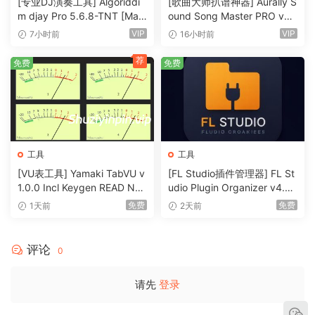
[专业DJ演奏工具] Algoriddi
[歌曲大师扒谱神器] Aurally S
m djay Pro 5.6.8-TNT [Mac
ound Song Master PRO v5.
OSX]（290MB）
0.02 [WiN]（355MB）
VIP
VIP
7小时前
16小时前
荐
免费
免费
工具
工具
[VU表工具] Yamaki TabVU v
[FL Studio插件管理器] FL St
1.0.0 Incl Keygen READ NF
udio Plugin Organizer v4.0
O-R2R [WiN]（4.7MB）
[Now with FLP Downgrade]
免费
免费
1天前
2天前
[WiN]（34MB）
评论
0
请先
登录