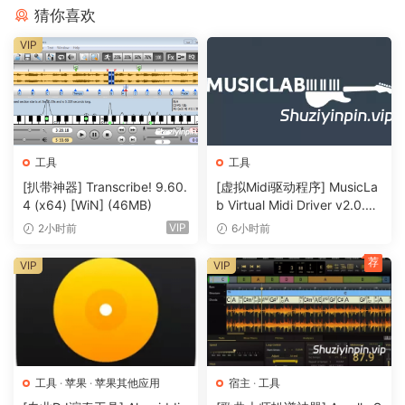
猜你喜欢
VIP
工具
工具
[扒带神器] Transcribe! 9.60.
[虚拟Midi驱动程序] MusicLa
4 (x64) [WiN] (46MB)
b Virtual Midi Driver v2.0.3-
R2R [WiN]（0.5MB）
VIP
2小时前
6小时前
荐
VIP
VIP
工具
·
苹果
·
苹果其他应用
宿主
·
工具