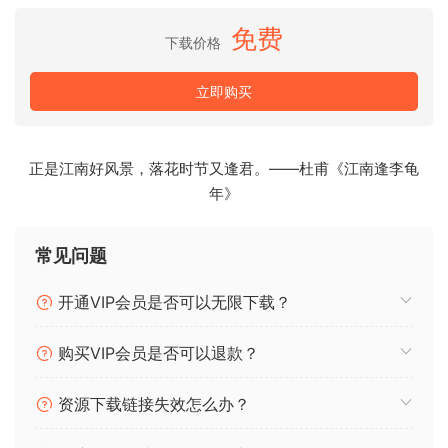
9. *Kickstart* – 侧链压缩效果器，常用于为节奏部分增加动
免费
感。
下载价格
10. *Valhalla Room* – 一款高质量的算法混响插件，适用于多
种音乐风格。
立即购买
11. *LFO Tool* – 功能强大的LFO（低频振荡器）控制插件，可
以用来调制各种参数，创造出动态变化的效果。
正是江南好风景，落花时节又逢君。——杜甫《江南逢李龟
此模板是为电子音乐制作人设计的，特别是那些喜欢
年》
Progressive Trance风格并使用FL Studio作为首选DAW的制
作者，它包含了制作该类型曲目所需的关键元素和专业级的音
常见问题
频处理工具。
开通VIP会员是否可以无限下载？
Innovation Sounds · Progressive Trance Vol. 14 FL Studio
11 Template Milad E. presents Progressive Trance Vol. 14
购买VIP会员是否可以退款？
FL Studio Template. Product Info: Duration: 5:17 Audio
Channel: 26 BPM: 133 DAW: Fl Studio 11 or above.
资源下载链接失效怎么办？
Plugins: