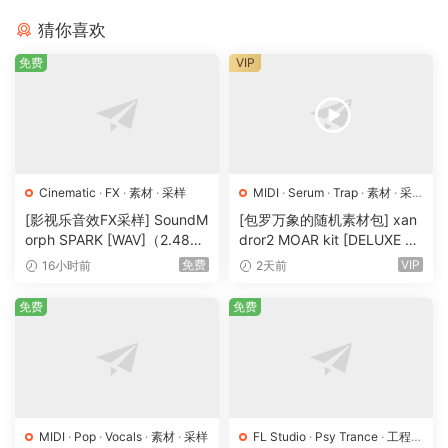
猜你喜欢
免费
VIP
Cinematic
·
FX
·
素材
·
采样
MIDI
·
Serum
·
Trap
·
素材
·
采
样
·
预置
[影视乐音效FX采样] SoundM
[包罗万象的随机素材包] xan
orph SPARK [WAV]（2.48G
dror2 MOAR kit [DELUXE VE
B）
RSION] [WAV, MiDi]（3.1G
免费
VIP
16小时前
2天前
B）
免费
免费
MIDI
·
Pop
·
Vocals
·
素材
·
采样
FL Studio
·
Psy Trance
·
工程
·