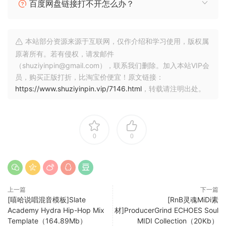
百度网盘链接打不开怎么办？
Sylenth 1
Spire
True Piano
本站部分资源来源于互联网，仅作介绍和学习使用，版权属
Fabfilter
原著所有。若有侵权，请发邮件
Waves 9
（shuziyinpin@gmail.com），联系我们删除。加入本站VIP会
Ott
员，购买正版打折，比淘宝价便宜！原文链接：
Camelcrusher
https://www.shuziyinpin.vip/7146.html
，转载请注明出处。
Artacoustic Reverb
Kickstart
Valhalla Room
Lfo Tool
0
0
FANTASTiC
🏠 HomePage
上一篇
下一篇
[嘻哈说唱混音模板]Slate
[RnB灵魂MiDi素
Academy Hydra Hip-Hop Mix
材]ProducerGrind ECHOES Soul
Template（164.89Mb）
MIDI Collection（20Kb）