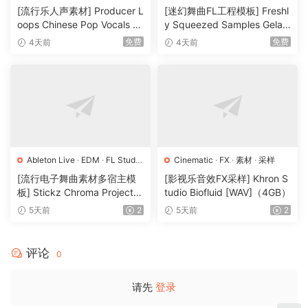
素材
·
采样
[流行乐人声素材] Producer L
[迷幻舞曲FL工程模板] Freshl
oops Chinese Pop Vocals Vo
y Squeezed Samples Gelar
l.1 [WAV, MiDi, REX]（3.21G
di Template Essentials Vol.1
免费
免费
4天前
4天前
B）
（54.7MB）
Ableton Live
·
EDM
·
FL Studio
Cinematic
·
FX
·
素材
·
采样
·
Logic Pro
·
Pop
·
工程
·
素材
·
[流行电子舞曲素材多宿主模
[影视乐音效FX采样] Khron S
采样
板] Stickz Chroma Project Fi
tudio Biofluid [WAV]（4GB）
le Expansion（2.53GB）
5天前
2
5天前
2
评论
0
请先
登录