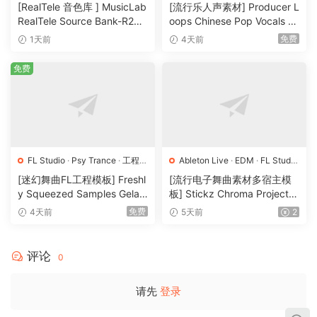
[RealTele 音色库 ] MusicLab
[流行乐人声素材] Producer L
RealTele Source Bank-R2R
oops Chinese Pop Vocals Vo
[WiN]（3.13GB）
l.1 [WAV, MiDi, REX]（3.21G
免费
1天前
4天前
B）
免费
FL Studio
·
Psy Trance
·
工程
·
Ableton Live
·
EDM
·
FL Studio
素材
·
采样
·
Logic Pro
·
Pop
·
工程
·
素材
·
[迷幻舞曲FL工程模板] Freshl
[流行电子舞曲素材多宿主模
采样
y Squeezed Samples Gelar
板] Stickz Chroma Project Fi
di Template Essentials Vol.1
le Expansion（2.53GB）
免费
4天前
5天前
2
（54.7MB）
评论
0
请先
登录