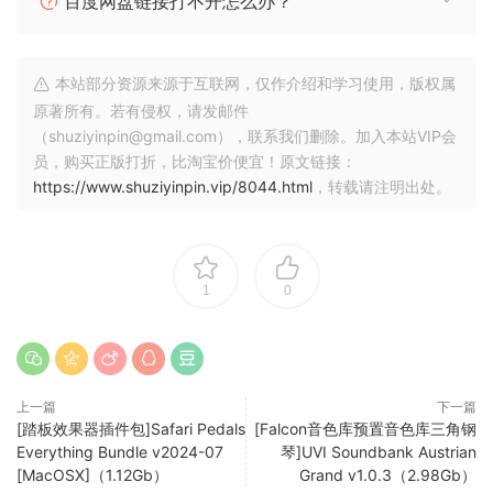
百度网盘链接打不开怎么办？
something fresh, the Ravenscroft 275 is here. This is truly
a pianist’s virtual piano.
P2P
本站部分资源来源于互联网，仅作介绍和学习使用，版权属
原著所有。若有侵权，请发邮件
🏠 HomePage
（shuziyinpin@gmail.com），联系我们删除。加入本站VIP会
员，购买正版打折，比淘宝价便宜！原文链接：
https://www.shuziyinpin.vip/8044.html
，转载请注明出处。
1
0
上一篇
下一篇
[踏板效果器插件包]Safari Pedals
[Falcon音色库预置音色库三角钢
Everything Bundle v2024-07
琴]UVI Soundbank Austrian
[MacOSX]（1.12Gb）
Grand v1.0.3（2.98Gb）