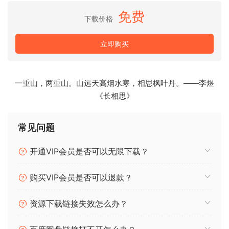
technology and let this amazing piano speak with clarity.
免费
下载价格
The result: a virtual piano like no other.
Reproducing the tone and playability of a concert grand
立即购买
like the 275 Titanium is no easy task. Precise playing
velocities plus complex harmonic interactions and details
are carefully sampled and then controlled by a powerful
一重山，两重山。山远天高烟水寒，相思枫叶丹。——李煜
script and engine. Control is similar to a modeled virtual
《长相思》
piano but entirely sample-based. Touch response is
consistent no matter the controller used. All while keeping
常见问题
your resource usage minimal and offering fast load times.
开通VIP会员是否可以无限下载？
It’s one piano that works for all styles. And gorgeous detail
is abundant. Rich clear hammer attacks, unique Muted
购买VIP会员是否可以退款？
Strikes, staccato Release Trails, real sampled Una Corda
pedal, and sampled Resonance all lead to a level of realism
资源下载链接失效怎么办？
previously unobtainable in a virtual piano. If the usual
piano tones have worn out their welcome and it’s time for