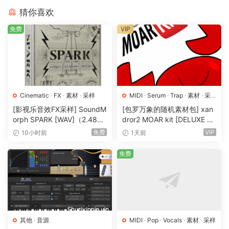
猜你喜欢
免费
VIP
Cinematic
·
FX
·
素材
·
采样
MIDI
·
Serum
·
Trap
·
素材
·
采
样
·
预置
[影视乐音效FX采样] SoundM
[包罗万象的随机素材包] xan
orph SPARK [WAV]（2.48G
dror2 MOAR kit [DELUXE VE
B）
RSION] [WAV, MiDi]（3.1G
免费
VIP
10小时前
1天前
B）
免费
其他
·
音源
MIDI
·
Pop
·
Vocals
·
素材
·
采样