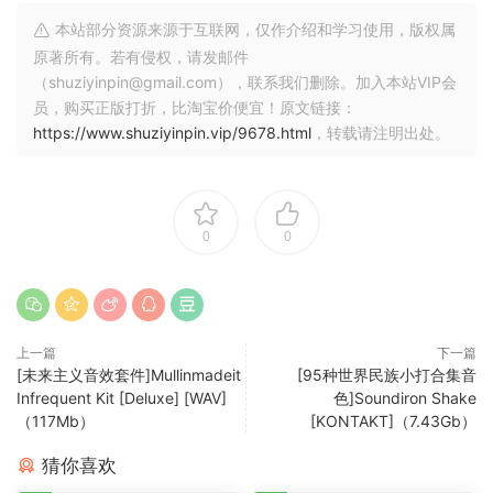
现在，UGE窗口具有历史记录，可以保存收藏夹等等。
本站部分资源来源于互联网，仅作介绍和学习使用，版权属
其它更多改进
原著所有。若有侵权，请发邮件
许多小的改进，例如自定义命名方案，强制MP4下载的选
（shuziyinpin@gmail.com），联系我们删除。加入本站VIP会
项，更好的取消方法，优先级标志等。
员，购买正版打折，比淘宝价便宜！原文链接：
https://www.shuziyinpin.vip/9678.html
，转载请注明出处。
更新了什么
4.7.26
0
0
改进：docs.google.com、nrk.no、rtbf.be、
rumble.com、vk.com、youtube.com
上一篇
下一篇
4.7.24
[未来主义音效套件]Mullinmadeit
[95种世界民族小打合集音
Infrequent Kit [Deluxe] [WAV]
色]Soundiron Shake
改进：bilibili.com、douyin.com、nu.nl、
（117Mb）
[KONTAKT]（7.43Gb）
streamyard.com、youtube.com、zoom.us。
猜你喜欢
改进：停止直播的可靠性。