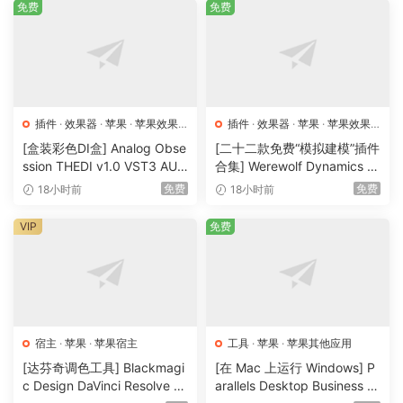
新增内容：更改默认块大小的实验选项。
免费
免费
4.7.22
改进：soundcloud.com、stv.tv。
插件
·
效果器
·
苹果
·
苹果效果
插件
·
效果器
·
苹果
·
苹果效果
器
器
[盒装彩色DI盒] Analog Obse
[二十二款免费“模拟建模”插件
4.7.17
ssion THEDI v1.0 VST3 AU
合集] Werewolf Dynamics Pl
AAX [WiN, MacOSX]（17.8
ugins Bundle v0.7.6 VST3 C
免费
免费
18小时前
18小时前
改进：bilibili.com、youtube.com。
MB)
LAP AU [WiN, MacOSX]（1
已修复：M4A 文件中缺少章节。
85MB+313MB)
VIP
免费
已修复：（iOS）快捷方式未正确处理。
已修复：(iOS) 在某些情况下不显示通知。
使用方法
宿主
·
苹果
·
苹果宿主
工具
·
苹果
·
苹果其他应用
首先，您可以从任何浏览器拖动链接到Downie的窗口或
[达芬奇调色工具] Blackmagi
[在 Mac 上运行 Windows] P
c Design DaVinci Resolve St
arallels Desktop Business E
Dock中的图标。