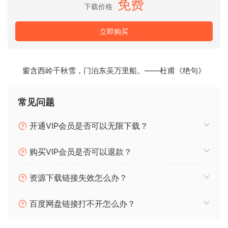
免费
下载价格
Downie 4的新功能
立即购买
重新设计UI
用户界面经过重新设计，手头有更多选择，同时又不会使
用户界面混乱。
窗含西岭千秋雪，门泊东吴万里船。——杜甫《绝句》
菜单栏控件
从菜单栏中控制应用程序-无需Dock图标。
常见问题
可自定义
使用您自己的Shell脚本进行自定义后处理，自定义文件
开通VIP会员是否可以无限下载？
名格式等等。
速度提高
购买VIP会员是否可以退款？
与Downie 3相比，使用Downie 4加载YouTube视频的速
度快6倍！
资源下载链接失效怎么办？
元数据改进
Downie收集的元数据可以写入外部JSON文件中，以进
百度网盘链接打不开怎么办？
行进一步的自定义处理。
改进的用户引导提取