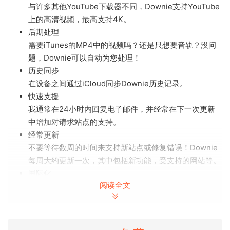
与许多其他YouTube下载器不同，Downie支持YouTube
上的高清视频，最高支持4K。
后期处理
需要iTunes的MP4中的视频吗？还是只想要音轨？没问
题，Downie可以自动为您处理！
历史同步
在设备之间通过iCloud同步Downie历史记录。
快速支援
我通常在24小时内回复电子邮件，并经常在下一次更新
中增加对请求站点的支持。
经常更新
不要等待数周的时间来支持新站点或修复错误！Downie
每周大约更新一次，其中包括新功能，受支持的网站等。
国际化
阅读全文
Downie不仅支持特定国家/地区的网站，还本地化为多种
语言。如果您的语言缺失，请与我们联系-我们可以为您
提供免费许可证以换取翻译。