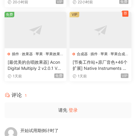
udio 21.0.4 Multilingual [Ma
dition 26.4.1.57516-ATB [M
VIP
免费
20小时前
22小时前
如果您有更多链接或某些文本内的链接，只需将整个内容
cOSX]（7.87GB)
acOSX]（197MB）
拖到Downie上，它将扫描文本中的链接。
荐
免费
VIP
您也可以使用复制和粘贴-只需在Downie中按
Command-O，就可以插入世界上的所有链接！
我有话要说
插件
·
效果器
·
苹果
·
苹果效果
合成器
·
插件
·
苹果
·
苹果合成
下载网页视频就是这么简单，妈妈再也不用担心我的学
器
器
[最优美的合唱效果器] Acon
[节奏工作站+原厂音色+46个
习……
Digital Multiply 2 v2.0.1 VST
扩展] Native Instruments M
VST3 AU AAX [WiN, MacOS
aschine 3.6.0-HCiSO [Mac
2023-12-15 更新Downie 4 v4.7
免费
VIP
1天前
1天前
X]（66.3MB）
OSX]（1.41GB+32GB)
2024-02-25 更新了 Downie 4 v4.7.3
2024-03-09 更新了 Downie 4 v4.7.5
评论
1
2024-04-09 更新了 Downie 4 v4.7.8
2024-04-09 更新了 Downie 4 v4.7.9
请先
登录
2024-04-20 更新了 Downie 4 v4.7.10
2024-06-16 更新了 Downie 4 v4.7.17
2024-07-21 更新了 Downie 4 v4.7.22
开始试用期倒计时了
2024-08-02 更新了 Downie 4 v4.7.24