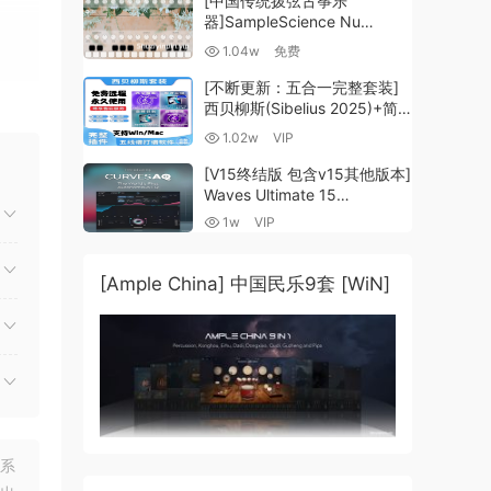
[中国传统拨弦古筝乐
器]SampleScience Nu
Guzheng v2.0 x64 VST
1.04w
免费
VST3 AU DECENT SAMPLER
[WiN, MacOSX]（158MB)
[不断更新：五合一完整套装]
西贝柳斯(Sibelius 2025)+简
谱插件V8+图片识别+音频识别
1.02w
VIP
+音色库+教程 [WiN,
MacOSX]（80.48GB+）
[V15终结版 包含v15其他版本]
Waves Ultimate 15
cer.
v25.05.27+一键安装版+安装
1w
VIP
方法+使用教程 [WiN,
MacOSX]
（4.1GB+10.2GB+9.6GB）
[Ample China] 中国民乐9套 [WiN]
联系