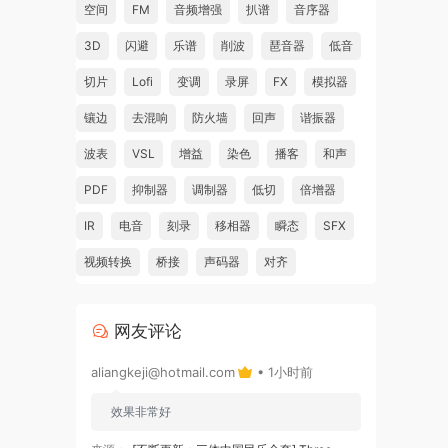
空间
FM
音频增强
扒谱
音序器
3D
闪避
乐谱
削波
琶音器
低音
切片
Lofi
变调
录屏
FX
模拟器
镶边
去混响
防火墙
回声
谐振器
波表
VSL
增益
染色
播客
和声
PDF
抑制器
调制器
低切
倍增器
IR
电音
刻录
移相器
瞬态
SFX
视频转换
桥接
声码器
对齐
网友评论
aliangkeji@hotmail.com
• 1小时前
效果非常好