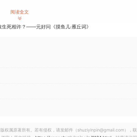
阅读全文
教生死相许？——元好问《摸鱼儿·雁丘词》
te an infinite amount of rhythmic stutters with limitless
apture, manipulate, and sequence audio in innovative and
al-time and arrange these frozen audio “slices“ into a
sibilities are virtually limitless. A Creative stutter Sequen
ressive manipulation during performance.
rns
著所有。若有侵权，请发邮件（shuziyinpin@gmail.com），