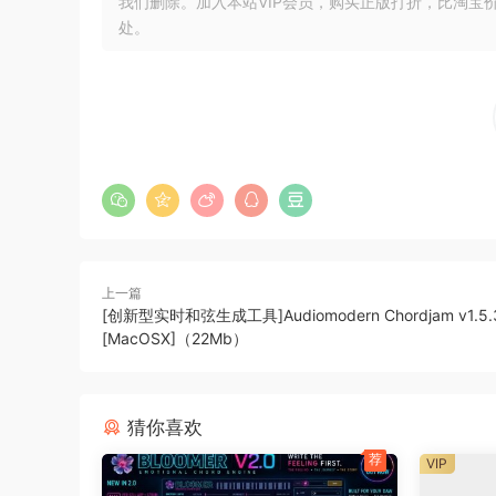
• Remix mode
我们删除。加入本站VIP会员，购买正版打折，比淘宝
处。
• Complexity slider
• Filter Module
• Quick Load Preset section
• Quick Load Remixes saved along with each p
• Signature Infinity Mode
• MIDI Controllable with MIDI Learn mode
• Ableton Link (iPad Version)
• Customizable Sequence Range
• No Two patterns will Ever be the Same
上一篇
[创新型实时和弦生成工具]Audiomodern Chordjam v1.5.
🏠 HomePage
[MacOSX]（22Mb）
猜你喜欢
荐
VIP