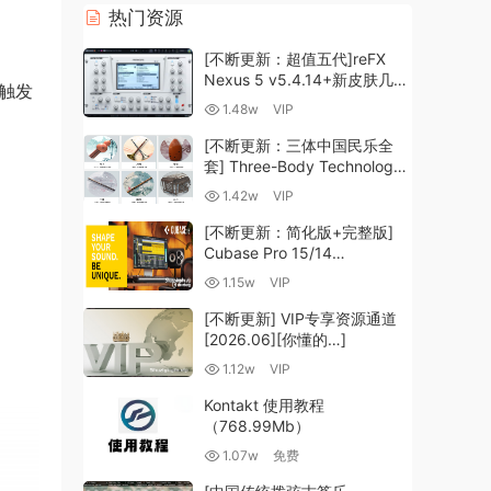
热门资源
[不断更新：超值五代]reFX
Nexus 5 v5.4.14+新皮肤几十
触发
套+原厂+全套扩展+教程
1.48w
VIP
[WiN, MacOSX]（260GB+)
[不断更新：三体中国民乐全
套] Three-Body Technology-
R2R [WiN, MacOSX]
1.42w
VIP
（35.59GB+）
[不断更新：简化版+完整版]
Cubase Pro 15/14
VR/R2R/U2B+原厂音源+插件
1.15w
VIP
+光谱层+扩展+安装 [WiN,
MacOSX]（704.0MB+）
[不断更新] VIP专享资源通道
[2026.06][你懂的…]
1.12w
VIP
Kontakt 使用教程
（768.99Mb）
1.07w
免费