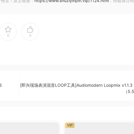
价便宜！原文链接：
https://www.shuziyinpin.vip/1124.html
，转载请注明
reset
0
0
3
[即兴现场表演混音LOOP工具]Audiomodern Loopmix v1.1.3 
（5.
VIP