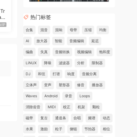
Tr
热门标签
ac
VIP
合集
混音
混响
母带
压缩
均衡
AI
放大器
智能
音频编辑
延迟
编曲
失真
音频转换
视频编辑
饱和度
LiNUX
降噪
滤波器
分析
限制器
DJ
和弦
打谱
响度
音频分离
立体声
变声
塑形器
修音
播放器
Waves
Android
录音
Loops
消除齿音
MIDI
校正
机架
颗粒
磁带
复古
通道条
合唱
频谱
动态
水果
激励
粒子
侧链
节拍器
相位