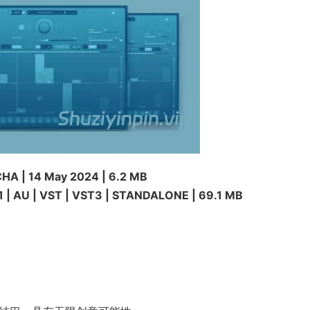
 | 14 May 2024 | 6.2 MB
| AU | VST | VST3 | STANDALONE | 69.1 MB