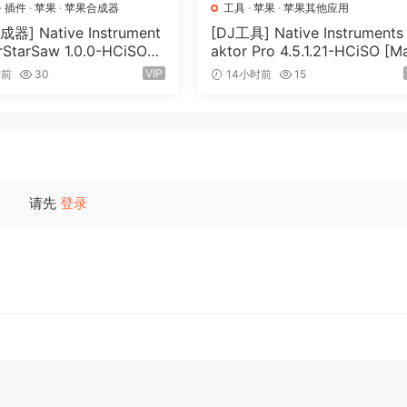
·
插件
·
苹果
·
苹果合成器
工具
·
苹果
·
苹果其他应用
器] Native Instrument
[DJ工具] Native Instruments 
rStarSaw 1.0.0-HCiSO
aktor Pro 4.5.1.21-HCiSO [M
SX]（182.43MB）
OSX]（402.83MB）
VIP
时前
30
14小时前
15
请先
登录