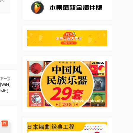
出
下一篇
[WiN]
5Mb）
荐