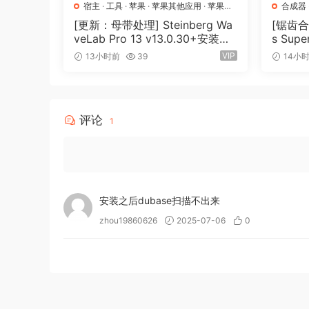
宿主
·
工具
·
苹果
·
苹果其他应用
·
苹果宿
合成器
主
[更新：母带处理] Steinberg Wa
[锯齿合成
veLab Pro 13 v13.0.30+安装方
s Supe
法 [WiN, MacOSX]（285.6MB
[MacO
VIP
13小时前
39
14小
+）
评论
1
安装之后dubase扫描不出来
zhou19860626
2025-07-06
0