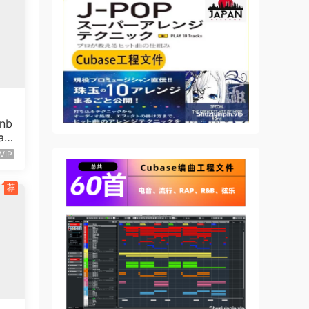
nb
ac
6G
VIP
荐