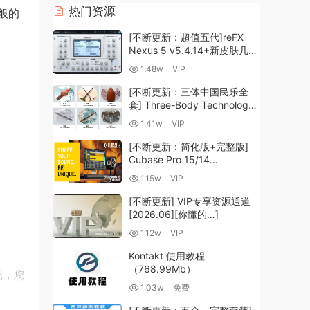
热门资源
般的
[不断更新：超值五代]reFX
Nexus 5 v5.4.14+新皮肤几十
套+原厂+全套扩展+教程
1.48w
VIP
[WiN, MacOSX]（260GB+)
[不断更新：三体中国民乐全
套] Three-Body Technology-
R2R [WiN, MacOSX]
1.41w
VIP
（35.59GB+）
[不断更新：简化版+完整版]
Cubase Pro 15/14
VR/R2R/U2B+原厂音源+插件
1.15w
VIP
+光谱层+扩展+安装 [WiN,
MacOSX]（704.0MB+）
[不断更新] VIP专享资源通道
[2026.06][你懂的…]
1.12w
VIP
Kontakt 使用教程
（768.99Mb）
记，您
1.03w
免费