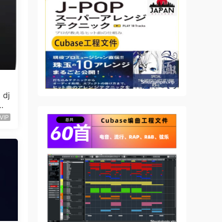
it.
ly
 dj
VIP