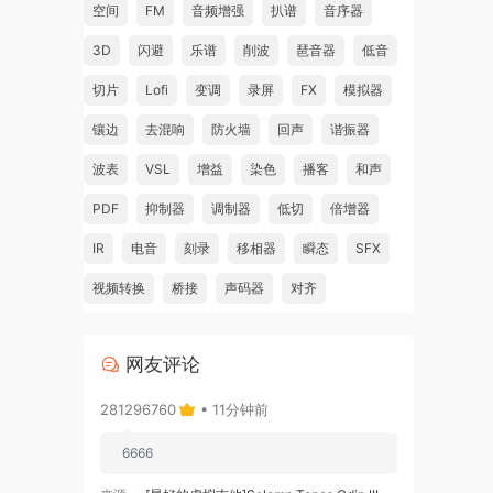
空间
FM
音频增强
扒谱
音序器
3D
闪避
乐谱
削波
琶音器
低音
切片
Lofi
变调
录屏
FX
模拟器
镶边
去混响
防火墙
回声
谐振器
波表
VSL
增益
染色
播客
和声
PDF
抑制器
调制器
低切
倍增器
IR
电音
刻录
移相器
瞬态
SFX
视频转换
桥接
声码器
对齐
网友评论
281296760
• 11分钟前
6666