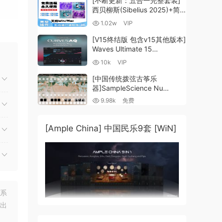
[不断更新：五合一完整套装]
西贝柳斯(Sibelius 2025)+简
谱插件V8+图片识别+音频识别
1.02w
VIP
+音色库+教程 [WiN,
MacOSX]（80.48GB+）
[V15终结版 包含v15其他版本]
Waves Ultimate 15
v25.05.27+一键安装版+安装
oops!
10k
VIP
方法+使用教程 [WiN,
n a
MacOSX]
[中国传统拨弦古筝乐
（4.1GB+10.2GB+9.6GB）
器]SampleScience Nu
Guzheng v2.0 x64 VST
9.98k
免费
VST3 AU DECENT SAMPLER
[WiN, MacOSX]（158MB)
[Ample China] 中国民乐9套 [WiN]
联系
出