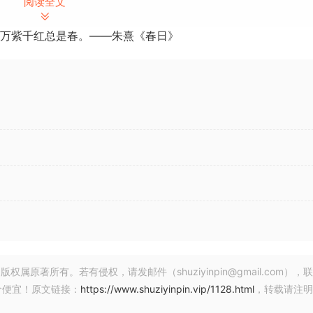
导出的每个包都与您设计的完全一样。
阅读全文
”完成。它真的很快。
万紫千红总是春。——朱熹《春日》
fun and easy to instantly remix and rearrange your audio l
that slice, dice, rearrange, pitch, reverse and remix loops i
nds.
finite loop variations.
n Algorithms: Remix, Infinity, Temporary Randomization and
provised live performance
著所有。若有侵权，请发邮件（shuziyinpin@gmail.com），
价便宜！原文链接：
https://www.shuziyinpin.vip/1128.html
，转载请注明