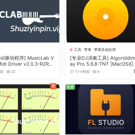
erns so every pack you export is exactly as you designed 
ything can be done with 1-Click Export & Import. It’s real
工具
·
苹果
·
苹果其他应用
di驱动程序] MusicLab V
[专业DJ演奏工具] Algoriddim
Midi Driver v2.0.3-R2R
ay Pro 5.6.8-TNT [MacOSX]
（0.5MB）
（290MB）
时前
22
17小时前
9
荐
免费