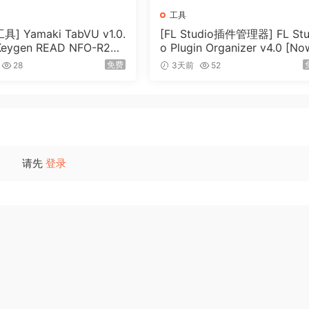
工具
具] Yamaki TabVU v1.0.
[FL Studio插件管理器] FL Stu
 Keygen READ NFO-R2R
o Plugin Organizer v4.0 [No
（4.7MB）
with FLP Downgrade] [WiN]
免费
28
3天前
52
（34MB）
请先
登录