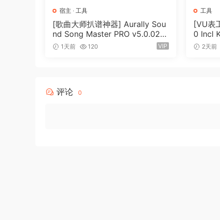
宿主
·
工具
工具
[歌曲大师扒谱神器] Aurally Sou
[VU表工
nd Song Master PRO v5.0.02
0 Incl
[WiN]（355MB）
[WiN]
VIP
1天前
120
2天前
评论
0