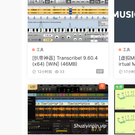
Loopmix Packs capture both the Samples & Patt
New Expansions are provided regularly and ever
fast.
工具
工具
[扒带神器] Transcribe! 9.60.4
[虚拟Mi
(x64) [WiN] (46MB)
irtual 
[WiN]
VIP
12小时前
33
17小
荐
VIP
免费