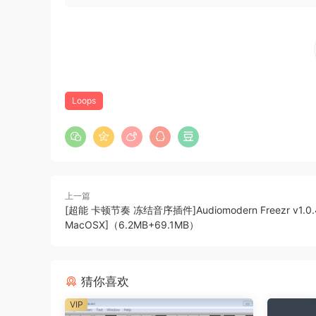
Perform Kits, Sequenced Patterns and automatica
Remixes, based on your loaded sounds.
Trigger any of Stems & Sequences, save or loa
NEW! – Fully Dynamic Presets
Loops
Unlike ordinary Presets, each Loopmix preset
of variations and Remixes with a click of a but
Loopmix generates up to 24 different Remixes a
上一篇
[超能 卡顿节奏 冻结音序插件]Audiomodern Freezr v1.0.4
Comes with 1.6+ GB of Factory Presets
MacOSX]（6.2MB+69.1MB）
With Loopmix you have the option to import/ex
own Artwork, Name, Description and tagging w
猜你喜欢
another user.
VIP