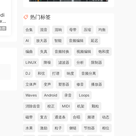
di
热门标签
w
免费
合集
混音
混响
母带
压缩
均衡
AI
放大器
智能
音频编辑
延迟
编曲
失真
音频转换
视频编辑
饱和度
LiNUX
降噪
滤波器
分析
限制器
DJ
和弦
打谱
响度
音频分离
立体声
变声
塑形器
修音
播放器
Waves
Android
录音
Loops
消除齿音
校正
MIDI
机架
颗粒
磁带
复古
通道条
合唱
频谱
动态
水果
激励
粒子
侧链
节拍器
相位