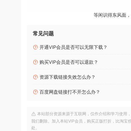
Loopmix pack同时捕获采样和模式，因此您
定期提供新扩展，一切都可以通过单击“导出和导入
等闲识得东风面，
The Creative Loop Remixer.
常见问题
Transform your loops into a Loopmix makes it 
It offers up an array of devices and processors 
开通VIP会员是否可以无限下载？
truly innovative way. kaleidoscope of new sou
购买VIP会员是否可以退款？
Load up to 6 loops and let Loopmix generate in
Hit Random, or use its signature Randomizatio
资源下载链接失效怎么办？
much more…
百度网盘链接打不开怎么办？
Heavyweight Multi-Loop Remixer
A specially built loop machine for Studio & Im
本站部分资源来源于互联网，仅作介绍和学习使用，版权属原
我们删除。加入本站VIP会员，购买正版打折，比淘宝
NEW! – Multifunctional Performance Keyboard
处。