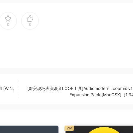
lly generate unlimited Variations, fulfilled with different
0
0
d your custom remixes instantly.
 can be transformed into an ecosystem
ton.
t a time. Each preset comes with infinite variations.
 [WiN,
[即兴现场表演混音LOOP工具]Audiomodern Loopmix v1.
Expansion Pack [MacOSX]（1.
port and create your own personalized packs, all with yo
hich you can export and share with another device or wit
VIP