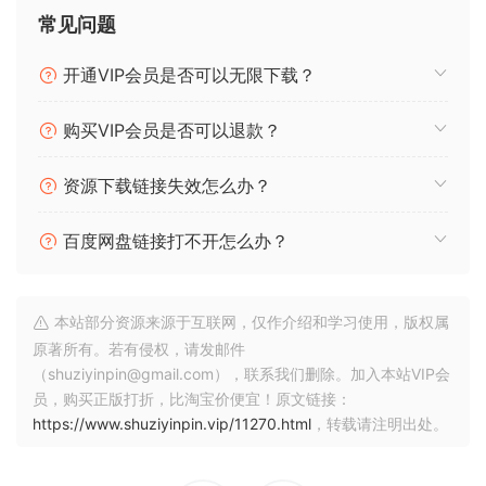
阶，包括各种音阶（大调、小调）和参考音高调整（默认
常见问题
A=440 Hz）。-
开通VIP会员是否可以无限下载？
调音类型：选择“透明”进行细微校正，或选择“现代”以获得更明
显的调音效果。-
购买VIP会员是否可以退款？
调音速度：控制调音的速度，从细微校正到更机械的电子声
资源下载链接失效怎么办？
音。-
百度网盘链接打不开怎么办？
共振峰调整：在“现代”模式下，调整共振峰以改变音调质量，从
而获得更明亮或更深沉的人声特征。-
本站部分资源来源于互联网，仅作介绍和学习使用，版权属
颤音和混响：使用内置颤音和混响控制添加自然音高调制或平
原著所有。若有侵权，请发邮件
滑您调好的人声。
（shuziyinpin@gmail.com），联系我们删除。加入本站VIP会
员，购买正版打折，比淘宝价便宜！原文链接：
无论您是在寻找细微的增强效果还是大胆的调音效果，
https://www.shuziyinpin.vip/11270.html
，转载请注明出处。
VocalTune 都能轻松提供专业级的效果。使用 VocalTune 充分
发挥您的人声录音的潜力。