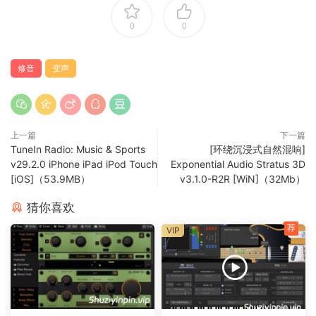
NFO
0
0
64 位：（VST3、AAX）
https://tunedplugins.com/products/vocaltune
修音
变声
无需修补或破解，只需在 KEYS.txt 文件中挑选众多键中
的一个即可。
上一篇
下一篇
原文介绍
TuneIn Radio: Music & Sports
[环绕沉浸式自然混响]
v29.2.0 iPhone iPad iPod Touch
Exponential Audio Stratus 3D
[iOS]（53.9MB）
v3.1.0-R2R [WiN]（32Mb）
Elevate your vocal tracks with VocalTune, the essential tool
for precise and natural vocal tuning. Crafted for both
猜你喜欢
seasoned producers and aspiring artists, VocalTune offers
荐
VIP
an intuitive interface with powerful features that ensure
your vocals are always pitch-perfect and mix-ready.
Key Features: