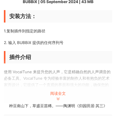
BUBBiX | 05 September 2024 | 43 MB
安装方法：
1.复制插件到指定的路径
2. 输入 BUBBiX 提供的任何序列号
插件介绍
使用 VocalTune 来提升您的人声，它是精确自然的人声调音的
必备工具。VocalTune 专为经验丰富的制作人和有抱负的艺术
家而设计，它提供了一个直观的界面和强大的功能，确保您的
人声始终音调完美，随时可以进行混音。
阅读全文
主要特点：
种豆南山下，草盛豆苗稀。——陶渊明《归园田居·其三》
– 音阶和调性设置：使用高级调音参考选项轻松匹配您的音乐音