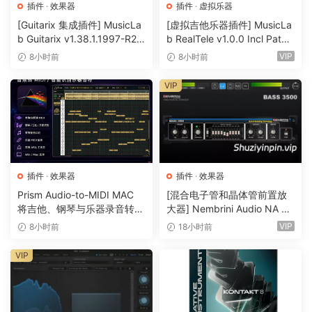
– Scale & Key Settings: Easily match your music’s scale
插件
·
效果器
插件
·
虚拟乐器
with advanced tuning reference options, including various
[Guitarix 集成插件] MusicLa
[虚拟吉他乐器插件] MusicLa
scales (major, minor) and reference pitch adjustments
b Guitarix v1.38.1.1997-R2R
b RealTele v1.0.0 Incl Patch
[WiN]（7.5MB）
ed and Keygen-R2R [WiN]
(default A=440 Hz).
VIP
8小时前
8小时前
（13.7MB）
– Tuning Type: Choose between Transparent for subtle
VIP
corrections or Modern for a more pronounced tuning
effect.
– Tune Speed: Control how quickly the tuning is applied,
from subtle corrections to a more robotic, electronic
插件
·
效果器
插件
·
效果器
sound.
Prism Audio-to-MIDI MAC
[混合电子管和晶体管前置放
将吉他、钢琴与乐器录音转换
大器] Nembrini Audio NA Ba
– Formant Adjustment: In Modern mode, adjust the formant
为可编辑 MIDI
ss 3500 v1.0.0 Incl Keygen-
VIP
8小时前
18小时前
to alter the tonal quality, allowing for brighter or deeper
R2R [WiN]（31.0MB）
vocal characteristics.
VIP
– Vibrato & Reverb: Add natural pitch modulation or
smooth out your tuned vocals with built-in vibrato and