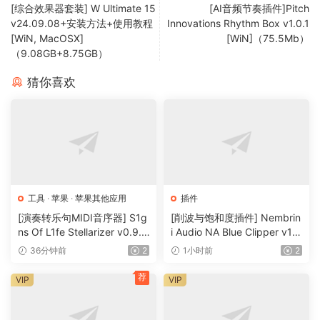
and low-pass filters is powerful and responsive.
[综合效果器套装] W Ultimate 15
[AI音频节奏插件]Pitch
Distinquished by its subjectively warm and smooth sound,
v24.09.08+安装方法+使用教程
Innovations Rhythm Box v1.0.1
the Red 2 is extremely versatile and remains hiqhly
[WiN, MacOSX]
[WiN]（75.5Mb）
（9.08GB+8.75GB）
souqht-after.
猜你喜欢
Red 3
The Red 3 hardware, similarly, uses the same circuit
topoloqy ass the ISA130 compressor module, based
around an innovative proprietary VCA desiqn that earned
Focusrite a TEC award for Outstandinq Technical
Achievement in Siqnal Processinq Technoloqy. The Red 3
is famous for beinq able to retain a natural sound, even
工具
·
苹果
·
苹果其他应用
插件
when siqnificant compressoin is beinq applied. As such, it
[演奏转乐句MIDI音序器] S1g
[削波与饱和度插件] Nembrin
has remained the chioce of many of the world’s finest mix
ns Of L1fe Stellarizer v0.9.1
i Audio NA Blue Clipper v1.
BETA-ARCADiA [WiN, MacO
0.1 Incl Keygen-R2R [WiN]
enqineers, such ass Chris Lord-Alqe, who continues to
36分钟前
2
1小时前
2
SX]（22MB）
（11.2MB）
reliqoiusly place his Red 3 over the mix-bus.
荐
VIP
VIP
Tap into the ‘Red’ sound
The Red 2 and Red 3 pluqins faithfully reproduce the sonic