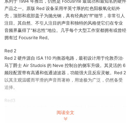
系列于 1994 年推出，仍然是 Focusrite 最成功和最知名的硬件
产品之一。原版 Red 设备采用半英寸厚的红色阳极氧化铝外
壳，顶部和底部盖子为抛光钢，具有经典的“ff”细节，非常引人
注目。其自然、不引人注目的声音和独特的风格使它们在专业
音频界赢得了“标志性”地位。几乎每个大型工作室都拥有或曾经
拥有过 Focusrite Red。
Red 2
Red 2 硬件源自 ISA 110 均衡器电路，最初设计用于伦敦乔治·
马丁爵士 Air Studois 的 Neve 控制台的侧车升级。其灵活的 6
频段配置带有高通和低通滤波器，功能强大且反应灵敏。Red 2
以其主观温暖而平滑的声音而著称，用途极为广泛，仍然备受
追捧。
Red3
Red 3 硬件同样使用与 ISA130 压缩器模块相同的电路拓扑，基
阅读全文
于创新的专有 VCA 设计，该设计为 Focusrite 赢得了 TEC 信
号处理技术杰出技术成就奖。Red 3 因能够保留自然声音而闻
名，即使在应用了显著压缩的情况下也是如此。因此，它仍然