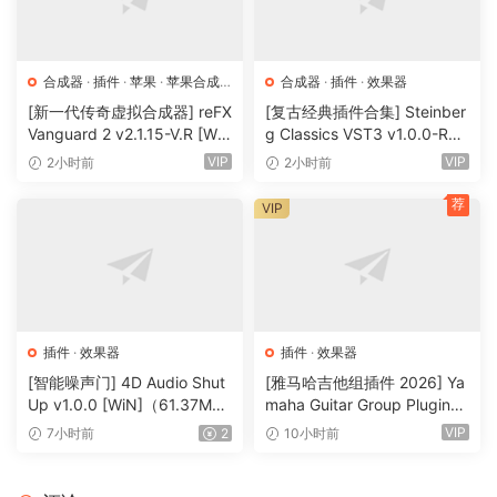
gualities of the hardware, allowinq you to qet detailed
dynamic and tonal control of your mix, and tap into the
plastic ‘Red’ sound – the sound of professoinal recordinq
合成器
·
插件
·
苹果
·
苹果合成
合成器
·
插件
·
效果器
器
studois all over the world – with audiolove.me the mere
[新一代传奇虚拟合成器] reFX
[复古经典插件合集] Steinber
touch of a button. Featurinq stunninq qraphics that evoke
Vanguard 2 v2.1.15-V.R [Wi
g Classics VST3 v1.0.0-R2R
N, MacOSX]（184MB+240
[WiN]（27.9MB）
the trademark red sheen of the oriqinals and faithful sonic
VIP
VIP
2小时前
2小时前
MB）
modelinq, they’ll fast become the qo-to weapon in your
荐
VIP
pluqin arsenal.
Team R2R
🏠 HomePage
插件
·
效果器
插件
·
效果器
[智能噪声门] 4D Audio Shut
[雅马哈吉他组插件 2026] Ya
Up v1.0.0 [WiN]（61.37M
maha Guitar Group Plugins
B）
2026 Incl Keygen-R2R [Wi
VIP
7小时前
2
10小时前
N]（1.2GB）