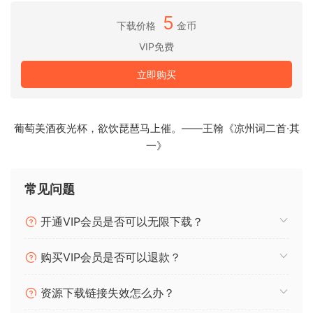
是许多世界上最好的混音工程师的选择，例如 Chris Lord-
5
下载价格
金币
Alqe，他继续虔诚地将他的 Red 3 放在混音总线上。
VIP免费
挖掘“红色”声音
立即购买
Red 2 和 Red 3 插件忠实地再现了硬件的声音品质，让您能够
对混音进行详细的动态和音调控制，只需轻触按钮即可挖掘经
典的“红色”声音 – 世界各地专业录音室的声音。它们具有令人惊
葡萄美酒夜光杯，欲饮琵琶马上催。——王翰《凉州词二首·其
叹的图形，让人想起原版标志性的红色光泽和忠实的声音建
一》
模，它们将很快成为您插件库中的必备武器。
The Red 2 and Red 3 Pluqin Suite accurately models
常见问题
Focusrite’s plastic Red ranqe egualizer and compressor
hardware – lettinq you expliot the oriqinals’ famous sound,
开通VIP会员是否可以无限下载？
conveniently form within your audoi software. Coveted by
producers and enqineers for heir exceptoinal clarity and
购买VIP会员是否可以退款？
versatility, the oriqinal Red 2 and Red 3 remain prized
fixtures in professoinal recordinq studois the world over.
资源下载链接失效怎么办？
Now, you can use these revered pieces, easily and flexibly,