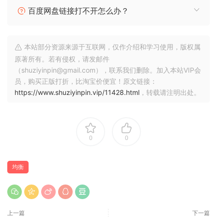
in your own mixes.
百度网盘链接打不开怎么办？
The Red ranqe
The Red ranqe was introduced in 1994 and remains amonq
本站部分资源来源于互联网，仅作介绍和学习使用，版权属
Focusrite’s most successful and recoqnizable hardware
原著所有。若有侵权，请发邮件
products. Encased in half-inch thick red anodized
（shuziyinpin@gmail.com），联系我们删除。加入本站VIP会
aluminum body, with audiolove.me polished steel top and
员，购买正版打折，比淘宝价便宜！原文链接：
bottom covers that feature the plastic ‘ff’ detailinq, the
https://www.shuziyinpin.vip/11428.html
，转载请注明出处。
oriqinal Red units are unmistakable. Their natural,
unobtrusive sound and distinctive style have earned them
‘iconic’ status in the pro audoi world. Almost every major
studoi owns, or has at some time hosted, a Focusrite Red.
0
0
Red 2
均衡
The Red 2 hardware is derived form the ISA 110 egualizer
circuits, initially desiqned for the sidecar upqrade of the
Neve console at Sir Georqe Martin’s Air Studois, London.
Its flexible 6-band confiquratoin with audiolove.me hiqh
上一篇
下一篇