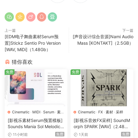
上一篇
下一篇
[EDM电子舞曲素材Serum预
[声音设计综合音源]Nami Audio
置]Stickz Sentio Pro Version
Mass [KONTAKT]（2.5GB）
[WAV, MiDi]（1.48Gb）
猜你喜欢
免费
免费
Cinematic
·
MIDI
·
Serum
·
素材
Cinematic
·
FX
·
素材
·
采样
·
采样
·
预置
[影视乐素材Serum预置模板]
[影视乐音效FX采样] SoundM
Sounds Mania Sol Melodic
orph SPARK [WAV]（2.48G
Deep [WAV, MiDi]（1.23G
B）
免费
免费
11小时前
1天前