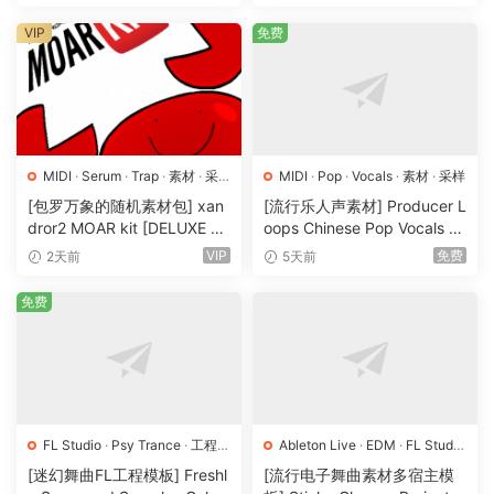
B）
VIP
免费
MIDI
·
Serum
·
Trap
·
素材
·
采
MIDI
·
Pop
·
Vocals
·
素材
·
采样
样
·
预置
[包罗万象的随机素材包] xan
[流行乐人声素材] Producer L
dror2 MOAR kit [DELUXE VE
oops Chinese Pop Vocals Vo
RSION] [WAV, MiDi]（3.1G
l.1 [WAV, MiDi, REX]（3.21G
VIP
免费
2天前
5天前
B）
B）
免费
FL Studio
·
Psy Trance
·
工程
·
Ableton Live
·
EDM
·
FL Studio
素材
·
采样
·
Logic Pro
·
Pop
·
工程
·
素材
·
[迷幻舞曲FL工程模板] Freshl
[流行电子舞曲素材多宿主模
采样