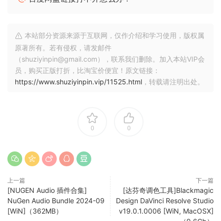
来即时和长时间演变的演奏。
多模滤波器和 LFO
本站部分资源来源于互联网，仅作介绍和学习使用，版权属
使用多模滤波器和 LFO 塑造你需要的声音，调制截止频率，让
原著所有。若有侵权，请发邮件
声音从平滑的动作变为巨大的疯狂。
（shuziyinpin@gmail.com），联系我们删除。加入本站VIP会
员，购买正版打折，比淘宝价便宜！原文链接：
FX
https://www.shuziyinpin.vip/11525.html
，转载请注明出处。
– 驱动微妙的温暖或完全破坏声音，将其带入新视野
– 颤音、合唱、移相器或朗格、调制效果将为任何补丁增添生命
力、动感和空间感
0
0
– 延迟和混响
ADSR 包络
让声音从缓慢上升的华丽打击垫转变为清脆或有打击感的刺耳
上一篇
下一篇
和打击声。
[NUGEN Audio 插件合集]
[达芬奇调色工具]Blackmagic
NuGen Audio Bundle 2024-09
Design DaVinci Resolve Studio
高级设置
[WiN]（362MB）
v19.0.1.0006 [WiN, MacOSX]