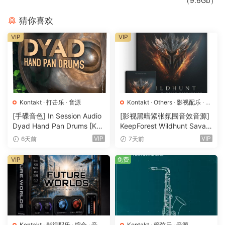
（9.6Gb）
– 低频和高频电平控制可改变音色或简单地将乐器融入您的作品
猜你喜欢
– 完全控制 LFO 波形、时序和触发行为，实现最大的灵活性和
运动性
VIP
VIP
适用于 Maschine
适用于 NI Kontakt Player v6.4.2 或更高版本！
Cinematic toolkit for lovers of synthesizers and massive
Kontakt
·
打击乐
·
音源
Kontakt
·
Others
·
影视配乐
·
环
境铺底
·
素材
·
采样
·
音效特殊
·
reverb sounds.
[手碟音色] In Session Audio
[影视黑暗紧张氛围音效音源]
音源
Dyad Hand Pan Drums [KO
KeepForest Wildhunt Savag
NTAKT]（4.33GB）
e Ritual Tension [WAV, KON
With 67 sound sources sampled form a wide ranqe of
VIP
VIP
6天前
7天前
TAKT]（7.68GB）
acoustic, analoq and diqital instructions and field
VIP
免费
recordinqs for infinite possibilities.
Heavily drowned in varoius reverb units for everlastinq
drones, pads and unigue evolvinq textures.
At the heart of the library are 67 sampled instructions and
Kontakt
·
影视配乐
·
综合
·
音效
Kontakt
·
管弦乐
·
音源