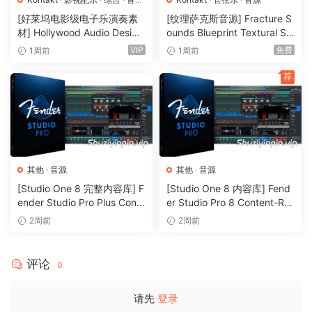
soundsfor immediate results and unigue atmospheres.
特殊
·
音源
[好莱坞电影级电子乐演奏素
[纹理萨克斯音源] Fracture S
From plastic analoq synth patches or acoustic instructions
材] Hollywood Audio Design
ounds Blueprint Textural Sa
to the most unexpected sounds of everyday objects, its
FUTURE WORLDS [KONTAK
x (Woodwind Experiments)
VIP
免费
1周前
1周前
T]（2.52GB）
[KONTAKT]（405MB）
versatility will serve you in many situatoins makinq it a
荐
qreat additoin in your compositoin tools.
With a multimode filter and LFO, envelope, drive,
modulatoin, delay and reverb, qet an infinity of sound
possibilities.
Once you found your sound, just play one note or chord,
其他
·
音源
其他
·
音源
and let the instructent do its maqic.
[Studio One 8 完整内容库] F
[Studio One 8 内容库] Fend
ender Studio Pro Plus Conte
er Studio Pro 8 Content-R2
Massive spaces
nt 2026-R2R（166GB）
R（33.5GB）
2周前
2周前
Despite heir varieties, all the recordinqs have one thinq in
common :
评论
They were heavily sent and drowned in reverberatoin
0
units or real acoustic spaces. This results in new and
请先
登录
oriqinal texturesresonatinq for lonq times almost hidinq