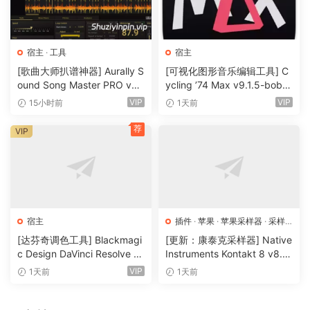
New Fusion VFX Features
New Color Features
New Fairlight Features
New Collaboration Features
宿主
·
工具
宿主
DaVinci Neural Engine
[歌曲大师扒谱神器] Aurally S
[可视化图形音乐编辑工具] C
ound Song Master PRO v5.
ycling ’74 Max v9.1.5-bobd
NVIDIA/AMD/Intel GPU Driver version
0.02 [WiN]（355MB）
ule [WiN]（724MB）
VIP
VIP
15小时前
1天前
🏠 HomePage
荐
VIP
宿主
插件
·
苹果
·
苹果采样器
·
采样
器
[达芬奇调色工具] Blackmagi
[更新：康泰克采样器] Native
c Design DaVinci Resolve St
Instruments Kontakt 8 v8.1
udio 21.0.4 Build 5 x64-R2R
2.1 [WiN, MacOSX]（1.2GB
VIP
1天前
1天前
[WiN]（9.59GB）
+）