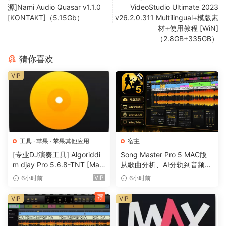
源]Nami Audio Quasar v1.1.0
VideoStudio Ultimate 2023
[KONTAKT]（5.15Gb）
v26.2.0.311 Multilingual+模版素
DaVinci Resolve 16 is the world’s only solution that
材+使用教程 [WiN]
（2.8GB+335GB）
combines professional 8K editing, color correction, visual
effects and audio post production all in one software tool!
猜你喜欢
You can instantly move between editing, color, effects, and
VIP
audio with a single click. DaVinci Resolve Studio is also the
only solution designed for multi user collaboration so
editors, assistants, colorists, VFX artists and sound
designers can all work live on the same project at the
same time! Whether you’re an individual artist, or part of a
large collaborative team, it’s easy to see why DaVinci
工具
·
苹果
·
苹果其他应用
宿主
Resolve is the standard for high end post production and
[专业DJ演奏工具] Algoriddi
Song Master Pro 5 MAC版
m djay Pro 5.6.8-TNT [Mac
从歌曲分析、AI分轨到音频转
finishing on more Hollywood feature films, television
OSX]（290MB）
MIDI的一体化音乐工具
VIP
6小时前
6小时前
shows and commercials than any other software.
荐
VIP
VIP
Introducing the Cut Page!
New Editing Features