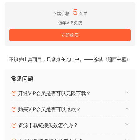
好莱坞故事片、电视节目和商业广告中，它比其他任何软件都
更胜一筹。
5
下载价格
金币
快拍页面隆重推出！
包年VIP免费
新的编辑功能
立即购买
新的 Fusion VFX 功能
新的 Color 功能
Fairlight 新增功能
不识庐山真面目，只缘身在此山中。——苏轼《题西林壁》
新的协作功能
DaVinci Neural Engine
NVIDIA/AMD/Intel GPU 驱动程序版本
常见问题
开通VIP会员是否可以无限下载？
购买VIP会员是否可以退款？
资源下载链接失效怎么办？