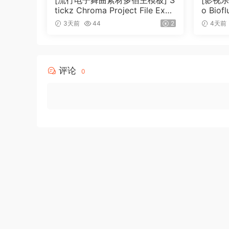
[流行电子舞曲素材多宿主模板] S
[影视乐音
tickz Chroma Project File Expa
o Biof
nsion（2.53GB）
3天前
44
2
4天前
评论
0