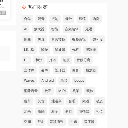
ti
Gir
热门标签
B）
免费
合集
混音
混响
母带
压缩
均衡
AI
放大器
智能
音频编辑
延迟
编曲
失真
音频转换
视频编辑
饱和度
LiNUX
降噪
滤波器
分析
限制器
DJ
和弦
打谱
响度
音频分离
立体声
变声
塑形器
修音
播放器
Waves
Android
录音
Loops
消除齿音
校正
MIDI
机架
颗粒
磁带
复古
通道条
合唱
频谱
动态
水果
激励
粒子
侧链
节拍器
相位
空间
FM
音频增强
扒谱
音序器