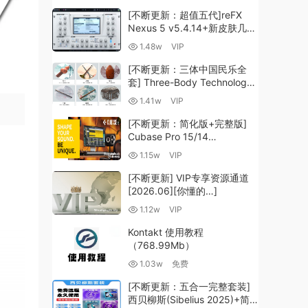
[不断更新：超值五代]reFX
Nexus 5 v5.4.14+新皮肤几十
套+原厂+全套扩展+教程
1.48w
VIP
[WiN, MacOSX]（260GB+)
[不断更新：三体中国民乐全
套] Three-Body Technology-
R2R [WiN, MacOSX]
1.41w
VIP
（35.59GB+）
[不断更新：简化版+完整版]
Cubase Pro 15/14
VR/R2R/U2B+原厂音源+插件
1.15w
VIP
+光谱层+扩展+安装 [WiN,
MacOSX]（704.0MB+）
[不断更新] VIP专享资源通道
[2026.06][你懂的…]
1.12w
VIP
Kontakt 使用教程
（768.99Mb）
1.03w
免费
[不断更新：五合一完整套装]
西贝柳斯(Sibelius 2025)+简