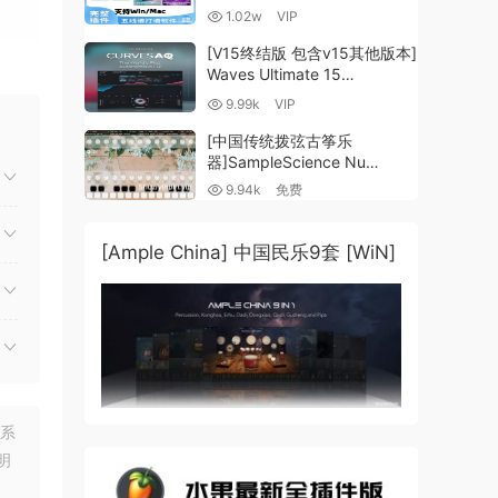
谱插件V8+图片识别+音频识别
1.02w
VIP
+音色库+教程 [WiN,
MacOSX]（80.48GB+）
[V15终结版 包含v15其他版本]
Waves Ultimate 15
v25.05.27+一键安装版+安装
9.99k
VIP
方法+使用教程 [WiN,
MacOSX]
[中国传统拨弦古筝乐
（4.1GB+10.2GB+9.6GB）
器]SampleScience Nu
Guzheng v2.0 x64 VST
9.94k
免费
VST3 AU DECENT SAMPLER
[WiN, MacOSX]（158MB)
[Ample China] 中国民乐9套 [WiN]
联系
明