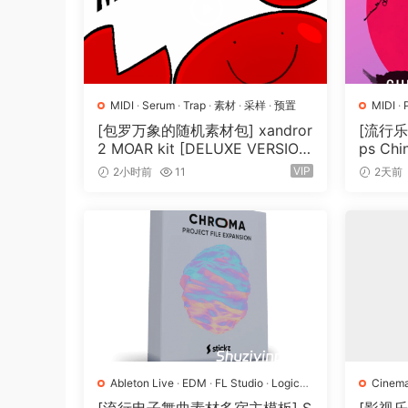
MIDI
·
Serum
·
Trap
·
素材
·
采样
·
预置
MIDI
·
[包罗万象的随机素材包] xandror
[流行乐人
2 MOAR kit [DELUXE VERSIO
ps Chi
N] [WAV, MiDi]（3.1GB）
[WAV, 
VIP
2小时前
11
2天前
Ableton Live
·
EDM
·
FL Studio
·
Logic
Cinema
Pro
·
Pop
·
工程
·
素材
·
采样