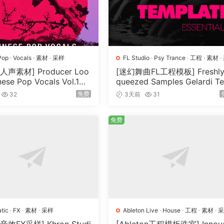
Pop
·
Vocals
·
素材
·
采样
FL Studio
·
Psy Trance
·
工程
·
素材
·
样
声素材] Producer Loo
[迷幻舞曲FL工程模板] Freshly
nese Pop Vocals Vol.1
queezed Samples Gelardi T
MiDi, REX]（3.21GB）
plate Essentials Vol.1（54.7
免费
32
3天前
31
B）
免费
tic
·
FX
·
素材
·
采样
Ableton Live
·
House
·
工程
·
素材
·