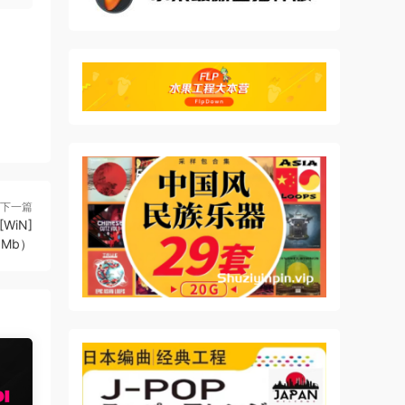
下一篇
[WiN]
5Mb）