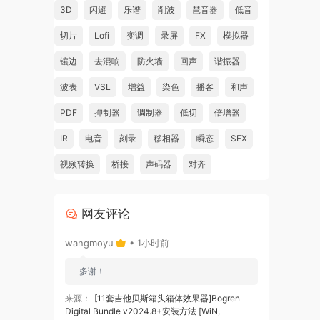
3D
闪避
乐谱
削波
琶音器
低音
切片
Lofi
变调
录屏
FX
模拟器
镶边
去混响
防火墙
回声
谐振器
波表
VSL
增益
染色
播客
和声
PDF
抑制器
调制器
低切
倍增器
IR
电音
刻录
移相器
瞬态
SFX
视频转换
桥接
声码器
对齐
网友评论
wangmoyu
• 1小时前
多谢！
来源：
[11套吉他贝斯箱头箱体效果器]Bogren
Digital Bundle v2024.8+安装方法 [WiN,