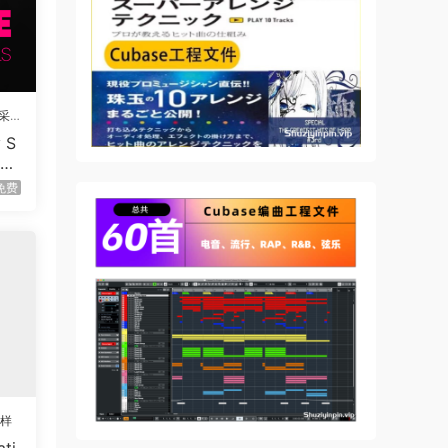
采
 S
em
M
免费
采样