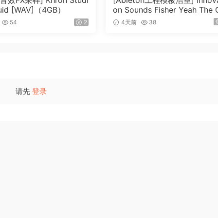
效FX采样] Khron Studi
[Ableton工程模板浩室] Innova
luid [WAV]（4GB）
on Sounds Fisher Yeah The 
ls (Rmv Remake)（135.25M
54
2
4天前
38
请先
登录