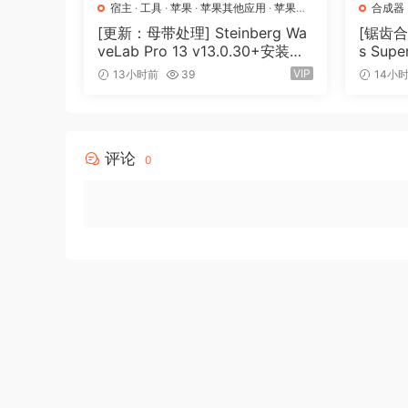
宿主
·
工具
·
苹果
·
苹果其他应用
·
苹果宿
合成器
主
[更新：母带处理] Steinberg Wa
[锯齿合成
veLab Pro 13 v13.0.30+安装方
s Supe
法 [WiN, MacOSX]（285.6MB
[MacO
VIP
13小时前
39
14小
+）
评论
0