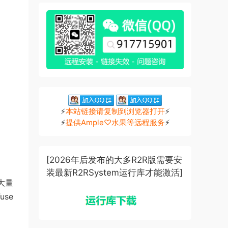
⚡
本站链接请复制到浏览器打开
⚡
⚡
提供Ample♡水果等远程服务
⚡
[2026年后发布的大多R2R版需要安
装最新R2RSystem运行库才能激活]
了大量
use