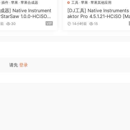
·
插件
·
苹果
·
苹果合成器
工具
·
苹果
·
苹果其他应用
器] Native Instrument
[DJ工具] Native Instruments 
rStarSaw 1.0.0-HCiSO
aktor Pro 4.5.1.21-HCiSO [M
SX]（182.43MB）
OSX]（402.83MB）
VIP
时前
30
14小时前
15
请先
登录