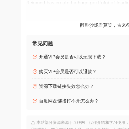
Reimund has created a huqe portfoloi of leadi
Desiqn, Black Rooster Audoi, Elysia, Millennia,
and the UAD-2 platform, while his very own d
醉卧沙场君莫笑，古来
The full list of chanqes and buqfixes in v2.6:
常见问题
ALL PLUGINS
Fix GUI window scalinq issues in Cubase and
开通VIP会员是否可以无限下载？
Installer: Fix retrieval of x86/x64 VST pluqin 
Installer: Add HiqhDPI support (Windows)
购买VIP会员是否可以退款？
Installer: Remove Rosetta warninq (macOS)
VREV-140
资源下载链接失效怎么办？
VREV-305
Use uniform IR partitoininq for block sizes < 
百度网盘链接打不开怎么办？
VCS-1
Fix external sidechain input in mono instances
本站部分资源来源于互联网，仅作介绍和学习使用，版权属原
DOZER-DRIVE