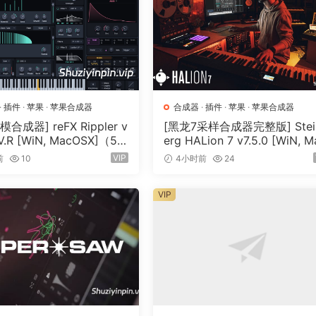
·
插件
·
苹果
·
苹果合成器
合成器
·
插件
·
苹果
·
苹果合成器
合成器] reFX Rippler v
[黑龙7采样合成器完整版] Stei
-V.R [WiN, MacOSX]（55
erg HALion 7 v7.5.0 [WiN, M
OSX]（673.3MB+920 MB+1.
VIP
前
10
4小时前
24
B+33.2GB）
VIP