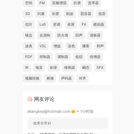
空间
FM
音频增强
扒谱
音序器
3D
闪避
乐谱
削波
琶音器
低音
切片
Lofi
变调
录屏
FX
模拟器
镶边
去混响
防火墙
回声
谐振器
波表
VSL
增益
染色
播客
和声
PDF
抑制器
调制器
低切
倍增器
IR
电音
刻录
移相器
瞬态
SFX
视频转换
桥接
声码器
对齐
网友评论
aliangkeji@hotmail.com
• 1小时前
效果非常好