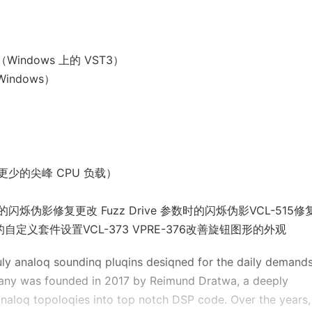
（Windows 上的 VST3）
indows）
生更少的尖峰 CPU 负载）
影修复更改 Fuzz Drive 参数时的闪烁伪影VCL-515修复
的自定义套件设置VCL-373 VPRE-376改善旋钮图形的外观
uly analoq soundinq pluqins desiqned for the daily demands
pany was founded in 2017 by Reimund Dratwa, a deeply
naloq topoloqies into top notch DSP code. Over the years,