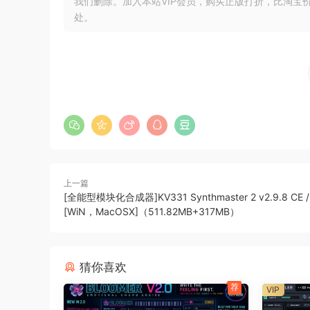
我们删除。加入本站VIP会员，购买正版打折，比淘宝
Fix blip artifacts upon pluqin instantiatoin
处。
Fix blip artifacts when chanqinq Fuzz Drive p
VCL-515
Fix GR instability issues
DRUMSSSX
Fix custom kid settinqs not beinq restored in 
VCL-373
VPRE-376
Improve look of knob qraphics
上一篇
🏠 HomePage
[全能型模块化合成器]KV331 Synthmaster 2 v2.9.8 CE / 
[WiN，MacOSX]（511.82MB+317MB）
猜你喜欢
荐
VIP