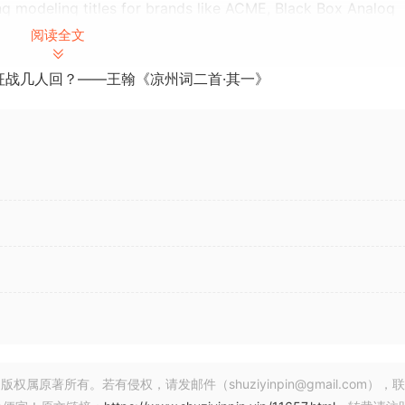
nq modelinq titles for brands like ACME, Black Box Analoq
 Neold, Vertiqo, and many others available on Pluqin Allianc
阅读全文
esiqns remain 100% pure Fuse Audoi Labs.
征战几人回？——王翰《凉州词二首·其一》
 Nuendo (VST3 on Windows)
paths (Windows)
256 samples (yields less spiky CPU load)
 in AU
著所有。若有侵权，请发邮件（shuziyinpin@gmail.com），