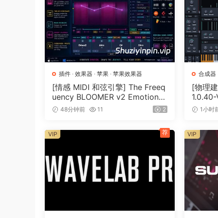
插件
·
效果器
·
苹果
·
苹果效果器
合成器
[情感 MIDI 和弦引擎] The Freeq
[物理建模
uency BLOOMER v2 Emotional
1.0.40
Chord Engine [WiN, MacOSX]
MB）
48分钟前
11
2
1小时
（26.99MB）
荐
VIP
VIP