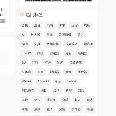
Tr
热门标签
ac
VIP
合集
混音
混响
母带
压缩
均衡
AI
放大器
智能
音频编辑
延迟
编曲
失真
音频转换
视频编辑
饱和度
LiNUX
降噪
滤波器
分析
限制器
DJ
和弦
打谱
响度
音频分离
立体声
变声
塑形器
修音
播放器
Waves
Android
录音
Loops
消除齿音
MIDI
校正
机架
颗粒
磁带
复古
通道条
合唱
频谱
动态
水果
激励
粒子
侧链
节拍器
相位