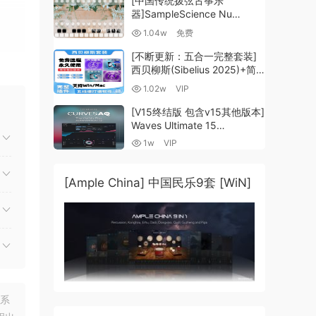
[中国传统拨弦古筝乐
器]SampleScience Nu
e
Guzheng v2.0 x64 VST
1.04w
免费
VST3 AU DECENT SAMPLER
[WiN, MacOSX]（158MB)
[不断更新：五合一完整套装]
西贝柳斯(Sibelius 2025)+简
谱插件V8+图片识别+音频识别
1.02w
VIP
+音色库+教程 [WiN,
MacOSX]（80.48GB+）
[V15终结版 包含v15其他版本]
Waves Ultimate 15
v25.05.27+一键安装版+安装
1w
VIP
方法+使用教程 [WiN,
MacOSX]
（4.1GB+10.2GB+9.6GB）
[Ample China] 中国民乐9套 [WiN]
联系