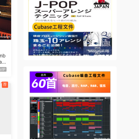
nb
ac
6G
VIP
荐