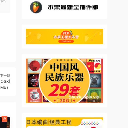
明出
下一篇
cOSX]
1Mb）
荐