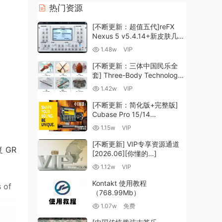
热门资源
[不断更新：超值五代]reFX
Nexus 5 v5.4.14+新皮肤几十
套+原厂+全套扩展+教程
1.48w
VIP
[WiN, MacOSX]（260GB+)
[不断更新：三体中国民乐全
套] Three-Body Technology-
R2R [WiN, MacOSX]
1.42w
VIP
（35.59GB+）
[不断更新：简化版+完整版]
Cubase Pro 15/14
VR/R2R/U2B+原厂音源+插件
1.15w
VIP
+光谱层+扩展+安装 [WiN,
MacOSX]（704.0MB+）
[不断更新] VIP专享资源通道
 GR
[2026.06][你懂的…]
1.12w
VIP
Kontakt 使用教程
 of
（768.99Mb）
1.07w
免费