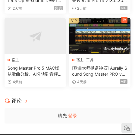
1.5.3 Open-source DAW for
WaveLab Pro 13 v13.0.30
editing. Record, edit, overdub your audio tracks, apply
remixing & mashups [WiN]
+安装方法 [WiN, MacOSX]
免费
VIP
2天前
2天前
（179MB）
（285.6MB+）
effects, process audio live input, mix and then burn audio
荐
CDs or create mp3 files.
VIP
n-Track Studio is an Audio and MIDI Digital Multitrack
Recorder that transforms your computer into a powerful
audio recording studio. You can record, playback, overdub
your audio tracks exploiting the flexibility and power of
宿主
宿主
·
工具
today’s PCs for applying effects, realtime input processing,
Song Master Pro 5 MAC版
[歌曲大师扒谱神器] Aurally S
automated aux channels sends and returns, destructive
从歌曲分析、AI分轨到音频转
ound Song Master PRO v5.
and non-destructive wave editing. The program supports
MIDI的一体化音乐工具
0.02 [WiN]（355MB）
VIP
4天前
4天前
24bit-192 khz recording, 64 bit mixing, multiple channels
soundcards, live input processing, CD burning, mp3
评论
0
encoding and more.
Main n-Track Studio features:
请先
登录
Records and plays back a virtually unlimited number