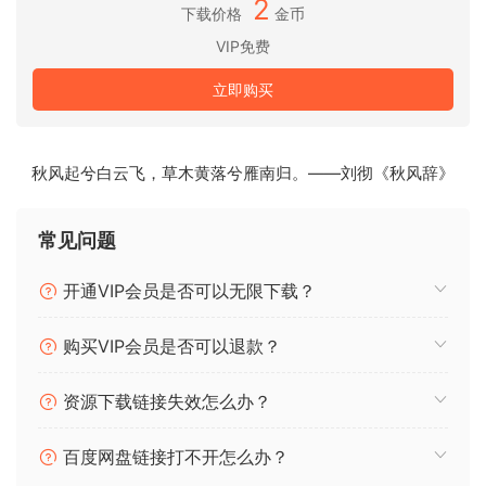
可以将 DirectX、VST 和 ReWire 效果添加到每个通道/
2
下载价格
金币
轨道
VIP免费
内置效果包括混响、压缩、参数和图形均衡器、回声、自
动音量、音高移动、合唱、多频段压缩、频谱分析器
立即购买
使用 Asio、WaveRT、WDM、MME 和 DirectSound 支
持采样频率高达 192 Khz 的 16 位和 24 位单声道和多声
道声卡
秋风起兮白云飞，草木黄落兮雁南归。——刘彻《秋风辞》
与多通道 Asio、WaveRT、WDM 和 MME 音频驱动程序
兼容，这意味着 n-Track 几乎可以与当今可用的任何声卡
常见问题
配合使用，并且延迟尽可能低
支持 VST Instruments 和 DirectX Instruments 合成器
开通VIP会员是否可以无限下载？
插件。采样精确的 MIDI 轨道可以发送到 VSTi/DXi 软件
MIDI 合成器，而无需昂贵的硬件 MIDI 合成器。
购买VIP会员是否可以退款？
调整效果设置并实时收听结果。
内置效果包括混响、压缩、参数和图形均衡器、回声、自
资源下载链接失效怎么办？
动音量、音高偏移、合唱、多频段压缩、频谱分析器。
支持第三方 DirectX、VST 2.0 和 ReWire 增效工具。
百度网盘链接打不开怎么办？
可以将实时音频效果添加到每个声道。