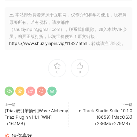
使用 Asio、WaveRT、WDM、MME 和 DirectSound 支
持采样频率高达 192 Khz 的 16 位和 24 位单声道和多声
本站部分资源来源于互联网，仅作介绍和学习使用，版权属
道声卡。
原著所有。若有侵权，请发邮件
输入处理允许使用插件处理实时信号。在处理时录制
（shuziyinpin@gmail.com），联系我们删除。加入本站VIP会
‘dry’ （未处理） 信号，并在以后重新处理录音 – 即通过
员，购买正版打折，比淘宝价便宜！原文链接：
失真插件弹奏吉他，然后在录音后更改失真！
https://www.shuziyinpin.vip/11827.html
，转载请注明出处。
更多功能：
支持环绕声混音，以使用 5.1、6.1 和 7.1 声道环绕声格式
0
0
创建 DVD 音频项目
每个音轨都包括一个 20 频段参数均衡器，带有图形频率
响应视图、一个全频谱分析仪和一个自动乐器调谐器。多
达 32 个辅助通道，具有全自动发送和返回功能。
上一篇
下一篇
支持多个输入和输出声卡或多个声卡。您可以一次录制多
[Triaz鼓引擎插件]Wave Alchemy
n-Track Studio Suite 10.1.0
个轨道，并输出到多个立体声输出。每个输出通道都有自
Triaz Plugin v1.1.1 [WiN]
(8659) [MacOSX]
己的主通道效果和音量控制。
（16.1MB）
（236Mb+279MB）
支持 Propellerhead Software AB 的技术。将信号与来
猜你喜欢
自其他程序（如 Reason、Ableton Live、Fruityloops