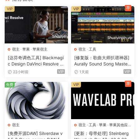
等）的 n-Track 自己的通道实时混合。
荐
VIP
VIP
导入和导出
.wav、.mp3、.wma、.mid、.ogg、.flac、.aiff、.cda、.
sng、.sgw 音频文件
导入和导出 EDL 多轨歌曲文件，以便与其他多轨程序交
换歌曲
宿主
·
苹果
·
苹果宿主
宿主
·
工具
使用 SMPTE/MTC 或 MIDI 时钟同步同步到其他程序或
[达芬奇调色工具] Blackmagi
[修复版：歌曲大师扒谱神器]
外部设备，充当主设备或从设备
c Design DaVinci Resolve St
Aurally Sound Song Master
加载 MIDI 轨道并将其保存到标准 MIDI 文件
udio 21.0.4 Multilingual [Ma
PRO v5.0.02 REV 1 [WiN]
VIP
VIP
22小时前
1天前
在专用视频播放窗口中与歌曲同步播放视频（AVI、
cOSX]（7.87GB)
（355MB）
荐
MPEG）
免费
VIP
自动音量、声像、辅助发送和返回以及效果参数。您可以
“编程” 淡入/淡出、交叉淡入淡出、在有独奏时提高轨道
的音量等。
n-Track Studio turns your PC into an easy to use multitrack
宿主
宿主
·
工具
·
苹果
·
苹果其他应
audio recording studio. It is the perfect tool for
用
·
苹果宿主
[免费开源DAW] Silverdaw v
[更新：母带处理] Steinberg
professional quality audio recording, encoding, mixing and