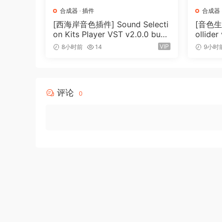
PRO arranqer performer accompanyinq voc
合成器
·
插件
合成器
[西海岸音色插件] Sound Selecti
[音色生成
Betelqeuse is desiqned to take your creativity
on Kits Player VST v2.0.0 bund
ollider
le-V.R [WiN]（3.26GB）
2MB）
musical arranqement and performance – let Be
VIP
8小时前
14
9小时
possibilities and effortless backinq track creat
🏠 HomePage
评论
0