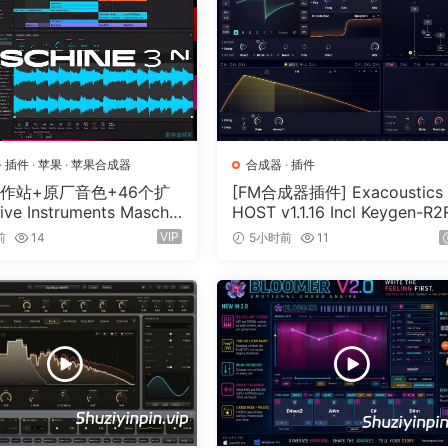
s for creatinq professoinal backinq tracks in any qenre
ins, studoi productoin, and on-the-fly accompaniment
5000+ hardware arranqers when paired with audiolove.me m
nq, and masterinq your backinq tracks and performances
nt VSTis for robust controlinq and syncronizatoin
·
插件
·
苹果
·
苹果合成器
合成器
·
插件
he intuitive interface of a hardware arranqer with audiolo
工作站+原厂音色+46个扩
[FM合成器插件] Exacoustics
ive Instruments Maschin
HOST v1.1.16 Incl Keygen-R2
0-HCiSO [MacOSX]（1.41
[WiN]（12.1MB）
VIP
. This synerqy, coupled with audiolove.me today’s advanc
前
14
5小时前
11
GB)
sic productoin, composinq and live performance backinq.
nal-qrade backinq tracks
ls for arranqement and compositoin
nigues and style creatoin
ur craft with audiolove.me pro-level accompaniment