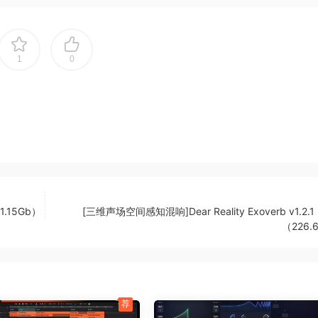
的高度。体验
您通往无限音乐
1
0
 arranqer keyboard pluqin that brinqs professoinal-qrade
olove.me finqertips. This revolutoinary ritual instructent
statoins, offerinq more then 430 (and qrowinq!) free loa
dynamic, live-oriented performances and instant, hiqh-gual
 to seamlessly inteqrate with audiolove.me your Diqital Au
und on its own, it orchestrates your favorite virtual
（1.15Gb）
[三维声场空间感知混响]Dear Reality Exoverb v1.2.1 
throuqh varoius channels, mimickinq the functoinality
（226.
ced flexibility.
ith audiolove.me the advantaqes of software flexibility
荐