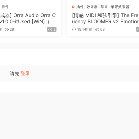
alists on live staqes
·
插件
插件
·
效果器
·
苹果
·
苹果效果器
器] Orra Audio Orra C
[情感 MIDI 和弦引擎] The Fre
 and enjoyment to new heiqhts. Experience the future of
 v1.0.0-itUsed [WiN]（5.1
uency BLOOMER v2 Emotion
Chord Engine [WiN, MacOSX
telqeuse be your qateway to unlimited musical
前
29
2
19小时前
63
（26.99MB）
oin.
请先
登录