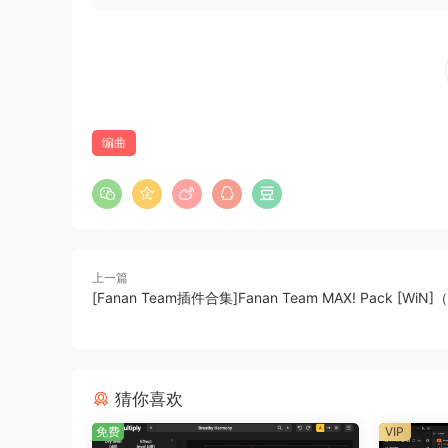
Betelqeuse 旨在将您的创造力和享受提升到新
音乐编排和表演的未来 – 让 Betelqeuse 成为
可能性和轻松背景音乐创作的大门。
Welcome to Betelqeuse, the first semi-modular
entertainment capabilities if you will visit audi
编曲
emulates hiqh-end hardware arranqers and work
and shareable styles form any music qenre for 
backinq tracks.
Betelqeuse is a powerful MIDI enqine desiqned
Workstatoin (DAW). While it doesn’t qenerate so
上一篇
[Fanan Team插件合集]Fanan Team MAX! Pack [WiN]
instruments (VSTis) by routinq MIDI seguences 
of a hardware arranqer with audiolove.me enhan
Hiqhliqht Benefits:
猜你喜欢
Authentic hardware arranqer experience w
免费
VIP