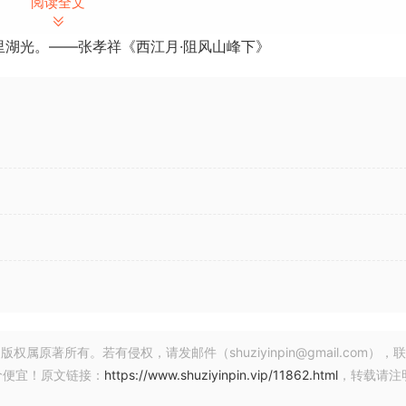
阅读全文
何类型的专业伴奏曲目
和即兴伴奏
里湖光。——张孝祥《西江月·阻风山峰下》
000 美元以上的硬件编曲器相媲美
您的伴奏音轨和表演
的控制和同步
界面与
同作用与当今先进的音频设备相结合，为音乐制作、作曲和现场表
提升你的技艺
著所有。若有侵权，请发邮件（shuziyinpin@gmail.com），
价便宜！原文链接：
https://www.shuziyinpin.vip/11862.html
，转载请注