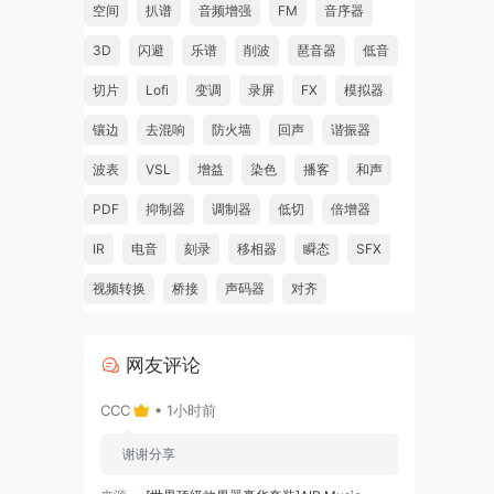
空间
扒谱
音频增强
FM
音序器
3D
闪避
乐谱
削波
琶音器
低音
切片
Lofi
变调
录屏
FX
模拟器
镶边
去混响
防火墙
回声
谐振器
波表
VSL
增益
染色
播客
和声
PDF
抑制器
调制器
低切
倍增器
IR
电音
刻录
移相器
瞬态
SFX
视频转换
桥接
声码器
对齐
网友评论
CCC
• 1小时前
谢谢分享