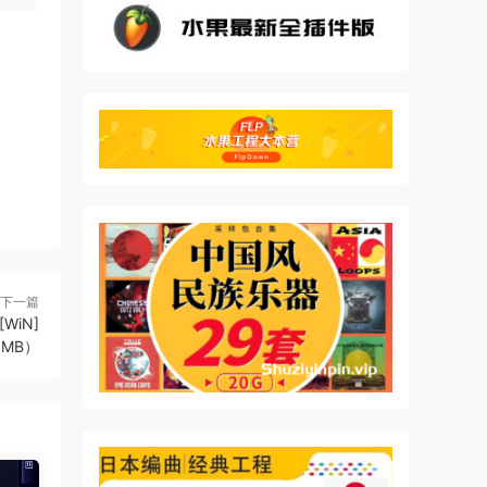
dable
ity
doi
下一篇
[WiN]
6MB）