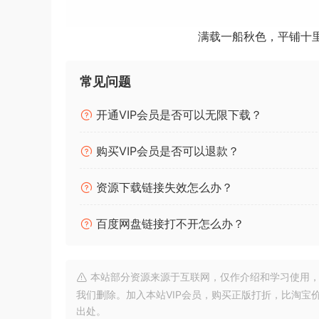
庞大的可加载-可共享风格库，可用于创建任
非常适合现场表演、即兴演奏、录音室制作
满载一船秋色，平铺十
与现代 VSTi 搭配使用时，音质可与价值 5
完整的 DAW 集成，用于录制、混音和掌握
与符合 GM 标准的 VSTi 集成，实现强大
常见问题
Betelqeuse 结合了两大优势：硬件编曲器的直观
开通VIP会员是否可以无限下载？
现代 DAW 软件的强大功能和多功能性。这种协
购买VIP会员是否可以退款？
奏开辟了新视野。
无论您是：
资源下载链接失效怎么办？
歌曲作者寻求即时、专业级的伴奏音乐
百度网盘链接打不开怎么办？
作曲家寻求高效的编曲和作曲工作流程工具
音乐学生探索编曲技巧和风格创作
专注的业余爱好者旨在通过专业级的伴奏来
本站部分资源来源于互联网，仅作介绍和学习使用，版权属原
专业编曲表演者在现场舞台上为歌手伴奏
我们删除。加入本站VIP会员，购买正版打折，比淘宝
出处。