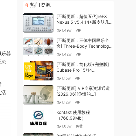
热门资源
[不断更新：超值五代]reFX
Nexus 5 v5.4.14+新皮肤几十
套+原厂+全套扩展+教程
1.49w
VIP
[WiN, MacOSX]（260GB+)
[不断更新：三体中国民乐全
套] Three-Body Technology-
R2R [WiN, MacOSX]
拟乐器
1.42w
VIP
（35.59GB+）
乐流
[不断更新：简化版+完整版]
Cubase Pro 15/14
VR/R2R/U2B+原厂音源+插件
1.15w
VIP
+光谱层+扩展+安装 [WiN,
音，
MacOSX]（704.0MB+）
[不断更新] VIP专享资源通道
灵活
[2026.06][你懂的…]
1.12w
VIP
Kontakt 使用教程
（768.99Mb）
1.08w
免费