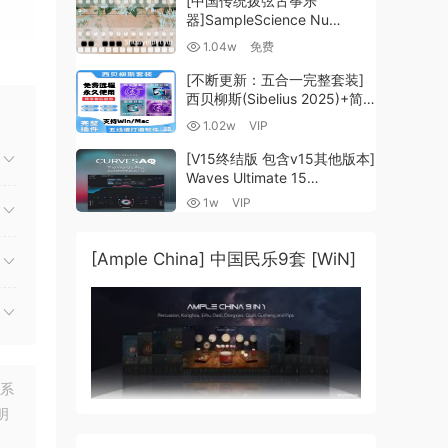
[中国传统拨弦古筝乐
器]SampleScience Nu
Guzheng v2.0 x64 VST
1.04w
免费
VST3 AU DECENT SAMPLER
[WiN, MacOSX]（158MB)
[不断更新：五合一完整套装]
西贝柳斯(Sibelius 2025)+简
谱插件V8+图片识别+音频识别
1.02w
VIP
+音色库+教程 [WiN,
MacOSX]（80.48GB+）
[V15终结版 包含v15其他版本]
Waves Ultimate 15
演伴
v25.05.27+一键安装版+安装
1w
VIP
方法+使用教程 [WiN,
MacOSX]
（4.1GB+10.2GB+9.6GB）
[Ample China] 中国民乐9套 [WiN]
联系
明