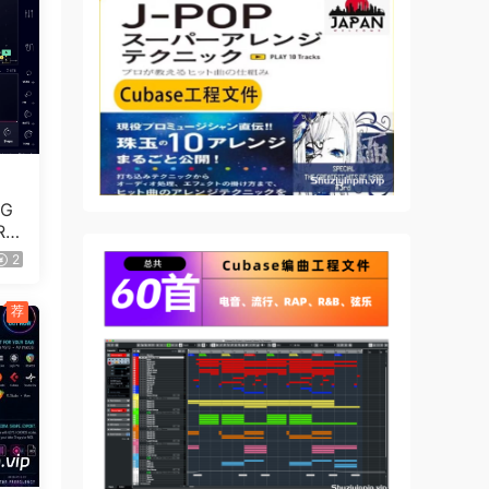
odern
ve.me
 G
R
ed
2
荐