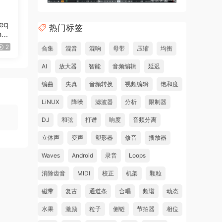
eq
热门标签
al
]
2
合集
混音
混响
母带
压缩
均衡
AI
放大器
智能
音频编辑
延迟
编曲
失真
音频转换
视频编辑
饱和度
LiNUX
降噪
滤波器
分析
限制器
DJ
和弦
打谱
响度
音频分离
立体声
变声
塑形器
修音
播放器
Waves
Android
录音
Loops
消除齿音
MIDI
校正
机架
颗粒
磁带
复古
通道条
合唱
频谱
动态
水果
激励
粒子
侧链
节拍器
相位