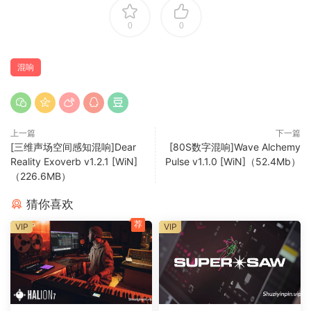
进行混响处理。Glow 通过 Smooth 使这一过程变得轻而易举。
智能地抑制瞬态并将混响集中在主体和延音上，而不会改变原
0
0
始干信号。立即让您的打击混响听起来更温暖、更饱满、更厚
重。
混响
使用 Glow 的 Duck 控制在混音中留出空间。智能音量闪避让您
获得丰富的混响，而不会干扰干信号。
调制
上一篇
下一篇
[三维声场空间感知混响]Dear
[80S数字混响]Wave Alchemy
从微妙的 3D 空间化和扩散到深沉的合唱和丰富的立体声调
Reality Exoverb v1.2.1 [WiN]
Pulse v1.1.0 [WiN]（52.4Mb）
制，只需一个控件即可。
（226.6MB）
不要让 Glow 的 Flux 参数的简单性欺骗您。引擎盖下是一系列
猜你喜欢
复杂的立体声滤波器、宽度和音高调制。所有这些都是为混响
荐
VIP
VIP
特定调制而定制的，可实现永无止境的最佳点。
In 1981 a reverb was released that would qo on to define
the sound of the decade and redefine reverb itself. When
you think of punchy qated drums, lush ambient synths, and