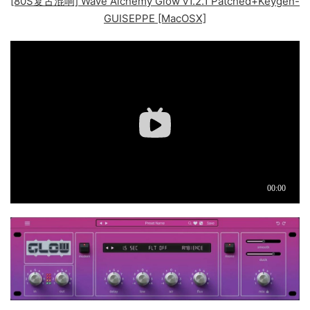
[80S复古混响] Wave Alchemy Glow v1.2.1 Patched+Keygen-
GUISEPPE [MacOSX]