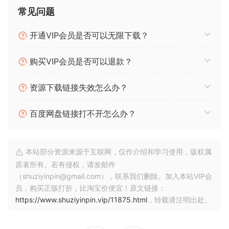
常见问题
传奇混响，重生的
Glow 因其可赋予任何声音独特且可立即识别的特征而得名。
开通VIP会员是否可以无限下载？
Glow 之于声音犹如霓虹之于色彩！其超凡脱俗、充满未来感的
混响是合成声音的完美补充，可将普通声音变为意想不到的声
购买VIP会员是否可以退款？
音。
资源下载链接失效怎么办？
标志性的 NonLin 2 混响程序是鼓上的野兽，旨在模拟如今传奇
的封闭房间声音，而 Reverse 程序可以创建一个三维空间，既
百度网盘链接打不开怎么办？
可以立即识别，又与您在现实生活中听到的完全不同。充满活
力的 Ambience 程序可以创建一个近乎无限的空间 – 非常适合
华丽的合成器和大气人声。Glow
本站部分资源来源于互联网，仅作介绍和学习使用，版权属
原著所有。若有侵权，请发邮件
拥有 14 个独特的程序，从 Halls、Plates 和 Rooms 到抽象和
（shuziyinpin@gmail.com），联系我们删除。加入本站VIP会
创意 – 是一张通往超现实和复古未来混响空间的即时门票。
员，购买正版打折，比淘宝价便宜！原文链接：
https://www.shuziyinpin.vip/11875.html
，转载请注明出处。
形状
出色的鼓混响的秘密成分之一是降低鼓声的初始瞬态，然后再