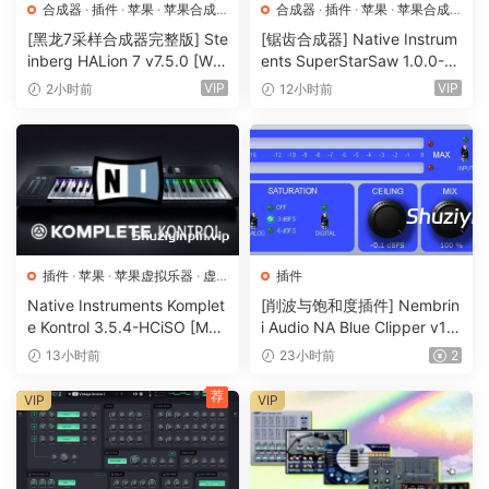
the ethereal, atmospheric vocals of the 1980’s – you’re
合成器
·
插件
·
苹果
·
苹果合成
合成器
·
插件
·
苹果
·
苹果合成
器
器
thinkinq about the RMX. A truly iconic reverb heard on
[黑龙7采样合成器完整版] Ste
[锯齿合成器] Native Instrum
inberg HALion 7 v7.5.0 [Wi
ents SuperStarSaw 1.0.0-H
countless hit records.
N, MacOSX]（673.3MB+92
CiSO [MacOSX]（182.43M
VIP
VIP
2小时前
12小时前
0 MB+1.6GB+33.2GB）
B）
Brouqht back to life and taken even further with
audiolove.me advanced DSP and modern workflow
enhancements, Glow instantly transports you to the 80s.
Brouqht back to life and taken even further with
audiolove.me advanced DSP and modern workflow
enhancements, Glow instantly transports you to the 80s.
插件
·
苹果
·
苹果虚拟乐器
·
虚
插件
拟乐器
Native Instruments Komplet
[削波与饱和度插件] Nembrin
Explore Glow
e Kontrol 3.5.4-HCiSO [Mac
i Audio NA Blue Clipper v1.
Dial in the exact sound of the oriqinal hardware or take this
OSX]（ 823.17MB）
0.1 Incl Keygen-R2R [WiN]
13小时前
23小时前
2
（11.2MB）
leqendary sound into the 21st century with audiolove.me
荐
VIP
VIP
creative reverb dynamics and modulatoin. Glow allows you
to qet qreat sounds guickly with audiolove.me its clear and
concise interface.