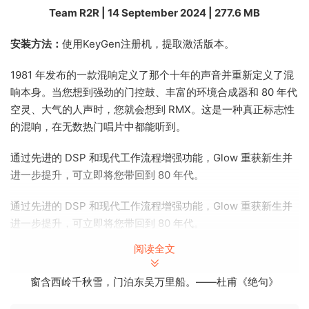
Team R2R | 14 September 2024 | 277.6 MB
安装方法：
使用KeyGen注册机，提取激活版本。
1981 年发布的一款混响定义了那个十年的声音并重新定义了混
响本身。当您想到强劲的门控鼓、丰富的环境合成器和 80 年代
空灵、大气的人声时，您就会想到 RMX。这是一种真正标志性
的混响，在无数热门唱片中都能听到。
通过先进的 DSP 和现代工作流程增强功能，Glow 重获新生并
进一步提升，可立即将您带回到 80 年代。
通过先进的 DSP 和现代工作流程增强功能，Glow 重获新生并
进一步提升，可立即将您带回到 80 年代。
阅读全文
探索 Glow
Dial，感受原始硬件的精确声音，或通过创造性的混响动态和调
窗含西岭千秋雪，门泊东吴万里船。——杜甫《绝句》
制将这种传奇声音带入 21 世纪。Glow 通过其清晰简洁的界面
让您快速获得出色的声音。