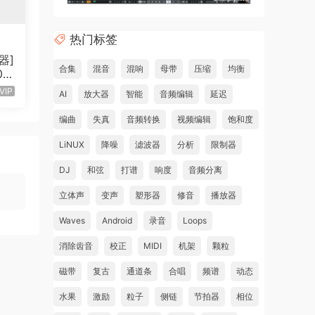
热门标签
器]
合集
混音
混响
母带
压缩
均衡
00
]
VIP
AI
放大器
智能
音频编辑
延迟
编曲
失真
音频转换
视频编辑
饱和度
LiNUX
降噪
滤波器
分析
限制器
DJ
和弦
打谱
响度
音频分离
立体声
变声
塑形器
修音
播放器
Waves
Android
录音
Loops
消除齿音
校正
MIDI
机架
颗粒
磁带
复古
通道条
合唱
频谱
动态
水果
激励
粒子
侧链
节拍器
相位