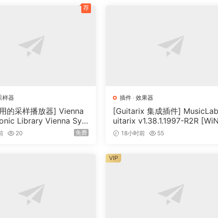
荐
ward Benson & Mike Plotnikoff 的签名吉他音效中开发。
、Benson 和 Plotnikoff 共同设计，可捕捉到二人吉他音色的每一个音质
 Andy James 的签名吉他音效独家开发而成。
采样器
插件
·
效果器
专用的采样播放器] Vienna
[Guitarix 集成插件] MusicLa
nic Library Vienna Syn
uitarix v1.38.1.1997-R2R [Wi
Player v1.3.3022-ItUsеd
（7.5MB）
免费
前
20
18小时前
55
（141MB）
VIP