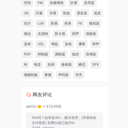
空间
FM
音频增强
扒谱
音序器
3D
闪避
乐谱
削波
琶音器
低音
切片
Lofi
变调
录屏
FX
模拟器
镶边
去混响
防火墙
回声
谐振器
波表
VSL
增益
染色
播客
和声
PDF
抑制器
调制器
低切
倍增器
IR
电音
刻录
移相器
瞬态
SFX
视频转换
桥接
声码器
对齐
网友评论
admin
• 47分钟前
Win吗？如果是Win，建议使用，[亲测有效
支持更新] 免费白嫖正版IDM
2026（interne...