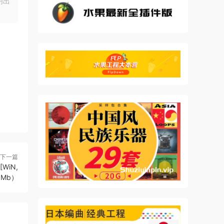
明出
。我们
到无比
踏板、
捉
下一篇
[WiN,
6Mb）
而
捕捉到