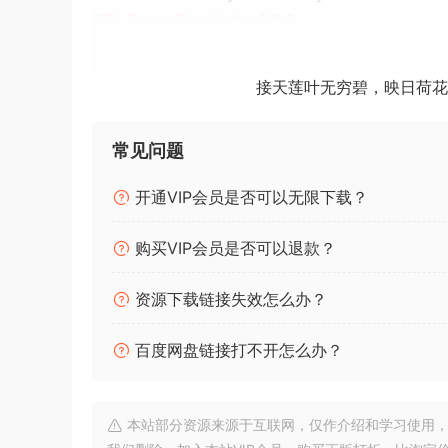
STL Tones ToneHub v2.0.3
插件简介：
接天莲叶无穷碧，映日荷花
STL Tones ToneHub
常见问题
业内大牌吉他和贝斯音色的终极收藏。
开通VIP会员是否可以无限下载？
STL Tones ControlHub
一款包罗万象的混音插件：从顶级混音师和工作室
购买VIP会员是否可以退款？
STL Tones Ignite AmpHub
资源下载链接失效怎么办？
AmpHub 是一款包罗万象的软件格式电吉他套
可满足任何流派吉他手的各种需求。
百度网盘链接打不开怎么办？
STL Tones Ignite Libra
Libra 是一款零延迟、脉冲响应混音器，可用作吉他
本站部分资源来源于互联网，仅作介绍和学习使用，版权属原
体 + 麦克风模拟器。它的设计目的是实时执行原