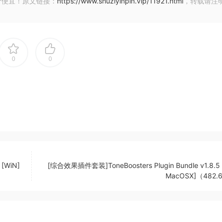
价便宜！原文链接：
https://www.shuziyinpin.vip/11921.html
，转载请注
自己的音色。
于一身的吉他插件套件，由 Will Putney 的签名吉他音效独家开发而成
重现威尔-普特尼制作作品的力量和品质，我们都为这一成果感
0
0
asse Lammert 的签名吉他音效独家开发而成。Lasse 常用的
 插件由 STL Tones & Lammert 设计，其开发目的是为了捕
eton）
[WiN]
[综合效果插件套装]ToneBoosters Plugin Bundle v1.8.5 
ects 乐队和 Sylosis 乐队中担任吉他手而广为人知。
MacOSX]（482.
，由吉他手兼制作人 Josh Middleton 的签名吉他音效独家开发
插件中。由 STL Tones & 设计，Josh Middleton 插件