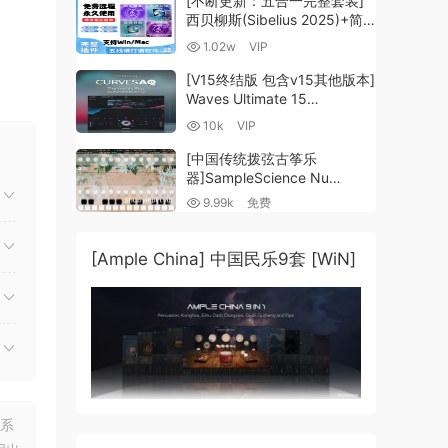
[不断更新：五合一完整套装]
西贝柳斯(Sibelius 2025)+简
谱插件V8+图片识别+音频识别
1.02w
VIP
+音色库+教程 [WiN,
MacOSX]（80.48GB+）
[V15终结版 包含v15其他版本]
Waves Ultimate 15
v25.05.27+一键安装版+安装
10k
VIP
方法+使用教程 [WiN,
MacOSX]
[中国传统拨弦古筝乐
（4.1GB+10.2GB+9.6GB）
器]SampleScience Nu
Guzheng v2.0 x64 VST
9.99k
免费
VST3 AU DECENT SAMPLER
[WiN, MacOSX]（158MB)
[Ample China] 中国民乐9套 [WiN]
模型，
多箱
联系
的内