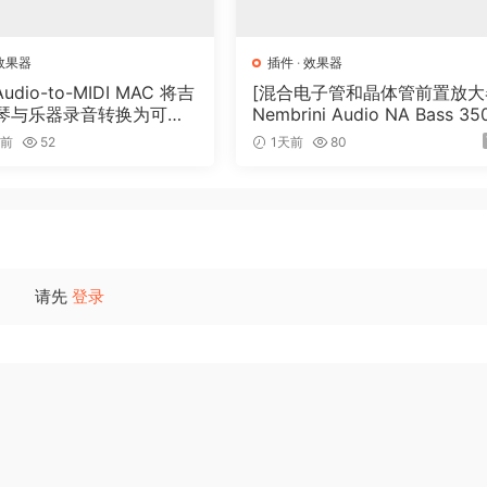
效果器
插件
·
效果器
Audio-to-MIDI MAC 将吉
[混合电子管和晶体管前置放大
琴与乐器录音转换为可编
Nembrini Audio NA Bass 35
I
v1.0.0 Incl Keygen-R2R [WiN
时前
52
1天前
80
（31.0MB）
请先
登录