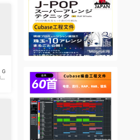
方
b G
N]