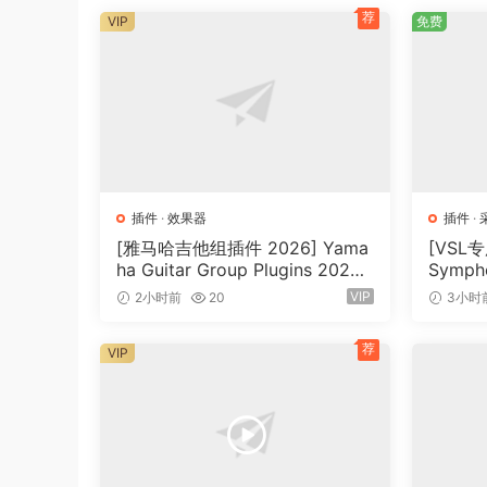
了他吉他音色的每一个声音方面。
荐
VIP
免费
STL Tones Tonality Howard Benson
STL Tonality 是一款全功能吉他插件套件，专门从 Ho
Howard Benson Plug-in 由 STL Tones
面。
STL Tones Tonality Andy James
STL Tonality 是一款全功能的吉他插件套件，由
插件
·
效果器
插件
·
[雅马哈吉他组插件 2026] Yama
[VSL
ha Guitar Group Plugins 2026 I
Sympho
🏠 HomePage
ncl Keygen-R2R [WiN]（1.2G
chron 
VIP
2小时前
20
3小时
B）
[WiN]
荐
VIP