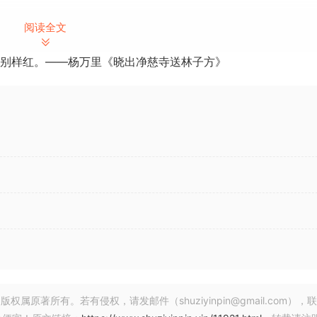
阅读全文
别样红。——杨万里《晓出净慈寺送林子方》
加载基于信号链的软件包，捕捉自己的信号链并与全世界分享。
件，拥有一套不断扩展的踩踏箱、放大器、音箱、麦克风和效果器
和贝司（前置）放大器（AAX/AU/VST/VST3，包括硬件）的
著所有。若有侵权，请发邮件（shuziyinpin@gmail.com），
始质量的卷积，同时对 CPU 的要求极低，易于使用，并提供先进