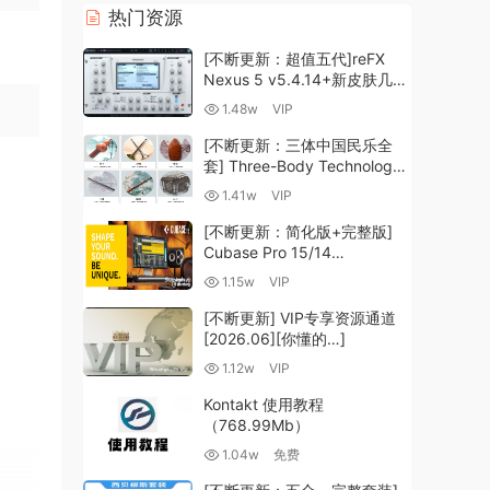
热门资源
[不断更新：超值五代]reFX
Nexus 5 v5.4.14+新皮肤几十
套+原厂+全套扩展+教程
1.48w
VIP
[WiN, MacOSX]（260GB+)
[不断更新：三体中国民乐全
套] Three-Body Technology-
R2R [WiN, MacOSX]
1.41w
VIP
（35.59GB+）
[不断更新：简化版+完整版]
Cubase Pro 15/14
VR/R2R/U2B+原厂音源+插件
1.15w
VIP
+光谱层+扩展+安装 [WiN,
MacOSX]（704.0MB+）
[不断更新] VIP专享资源通道
[2026.06][你懂的…]
1.12w
VIP
Kontakt 使用教程
（768.99Mb）
1.04w
免费