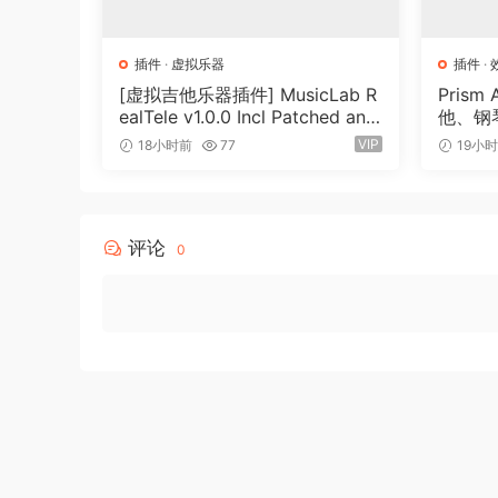
插件
·
虚拟乐器
插件
·
[虚拟吉他乐器插件] MusicLab R
Prism 
ealTele v1.0.0 Incl Patched and
他、钢
Keygen-R2R [WiN]（13.7MB）
辑 MID
VIP
18小时前
77
19小
评论
0