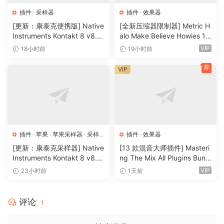
插件
·
采样器
插件
·
效果器
[更新：康泰克便携版] Native
[全新压缩器限制器] Metric H
Instruments Kontakt 8 v8.1
alo Make Believe Howies 17
2.1 PORTABLE-vkDanilov
9 v4.1.17-R2R [WiN]（30.0
VIP
18小时前
19小时前
[WiN]（1.25GB）
MB）
荐
VIP
插件
·
苹果
·
苹果采样器
·
采样
插件
·
效果器
器
[更新：康泰克采样器] Native
[13 款混音大师插件] Masteri
Instruments Kontakt 8 v8.1
ng The Mix All Plugins Bundl
2.1 [WiN, MacOSX]（1.2GB
e v2026.08.03 [WiN, MacO
VIP
23小时前
1天前
+）
SX]（180MB+）
评论
1