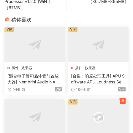
Processor v1.2.0 [WiN ]
（80.7MB+365MB）
（67MB）
猜你喜欢
VIP
VIP
插件
·
效果器
插件
·
效果器
[混合电子管和晶体管前置放
[合集：响度处理工具] APU S
大器] Nembrini Audio NA Ba
oftware APU Loudness Seri
ss 3500 v1.0.0 Incl Keygen-
es v5.7.0 Incl Keygen-R2R
VIP
VIP
9小时前
18小时前
R2R [WiN]（31.0MB）
[WiN]（50.6MB）
荐
VIP