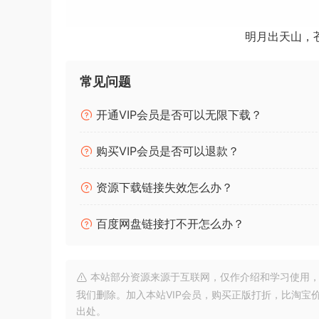
插件包含：
明月出天山，
Tone Empire Apx-351
Tone Empire BlackQv2
常见问题
Tone Empire Firechild
Tone Empire GoliathV2
开通VIP会员是否可以无限下载？
Tone Empire LAcreme
Tone Empire LVL01
购买VIP会员是否可以退款？
Tone Empire LVL01B
Tone Empire Locnessv2
资源下载链接失效怎么办？
Tone Empire Model5000
Tone Empire NeuralQv2
百度网盘链接打不开怎么办？
Tone Empire OptoRED
Tone Empire Pythor
本站部分资源来源于互联网，仅作介绍和学习使用，版权属原
Tone Empire ReelightPro
我们删除。加入本站VIP会员，购买正版打折，比淘宝
Tone Empire SoulSquash
出处。
Tone Empire Stagate