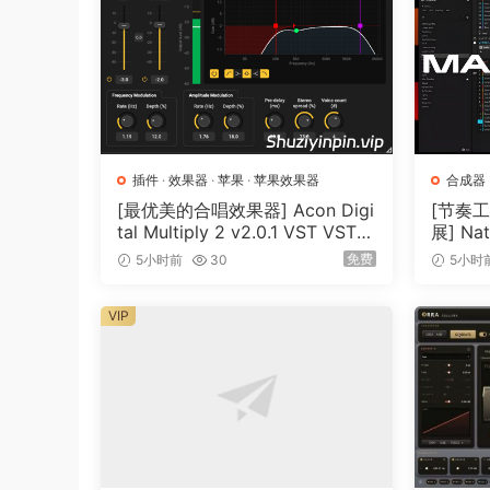
插件
·
效果器
·
苹果
·
苹果效果器
合成器
[最优美的合唱效果器] Acon Digi
[节奏
tal Multiply 2 v2.0.1 VST VST3
展] Nat
AU AAX [WiN, MacOSX]（66.3
e 3.6.
免费
5小时前
30
5小时
MB）
GB+32
VIP