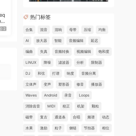
eq
热门标签
al
]
2
合集
混音
混响
母带
压缩
均衡
AI
放大器
智能
音频编辑
延迟
编曲
失真
音频转换
视频编辑
饱和度
LiNUX
降噪
滤波器
分析
限制器
DJ
和弦
打谱
响度
音频分离
立体声
变声
塑形器
修音
播放器
Waves
Android
录音
Loops
消除齿音
MIDI
校正
机架
颗粒
磁带
复古
通道条
合唱
频谱
动态
水果
激励
粒子
侧链
节拍器
相位