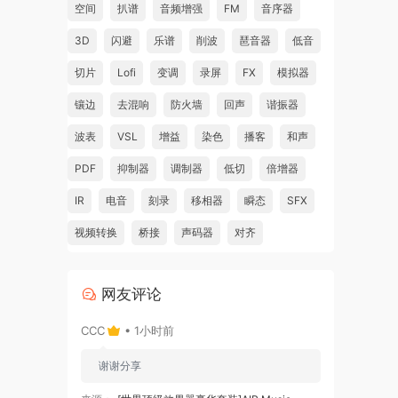
空间
扒谱
音频增强
FM
音序器
3D
闪避
乐谱
削波
琶音器
低音
切片
Lofi
变调
录屏
FX
模拟器
镶边
去混响
防火墙
回声
谐振器
波表
VSL
增益
染色
播客
和声
PDF
抑制器
调制器
低切
倍增器
IR
电音
刻录
移相器
瞬态
SFX
视频转换
桥接
声码器
对齐
网友评论
CCC
• 1小时前
谢谢分享