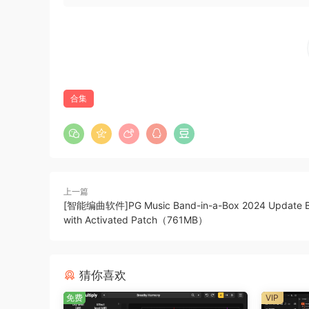
Tone Empire TF-72A
Tone Empire TM700
Tone Empire Valvekult
Con el deseo de crear una marca dedicada a l
合集
software, creamos Tone Empire. El objetivo si
«calidad de hardware» a precios increíbles, 
punta de clase mundial con hermosas interface
verdaderamente inspirador.
We know that all the technology in the world is
上一篇
[智能编曲软件]PG Music Band-in-a-Box 2024 Update Bu
creativity, a good ear, great code, exceptiona
with Activated Patch（761MB）
the brand and products loved by its customers.
🏠 HomePage
猜你喜欢
免费
VIP