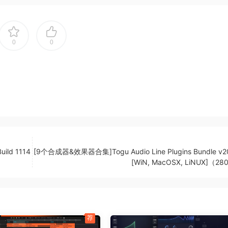
0
0
os procesadores de señal de gama alta en el mundo del
mple y claro de esta marca es proporcionar procesadores 
para que todos con un presupuesto puedan pagar tecnología
s para hacer que su trabajo sea sorprendente y
 not enough to create a great sounding plugin. It takes
ild 1114
[9个合成器&效果器合集]Togu Audio Line Plugins Bundle v2
l GUI design, and super support for our customers to truly 
[WiN, MacOSX, LiNUX]（2
 We offer you all these qualities with Tone Empire.
荐