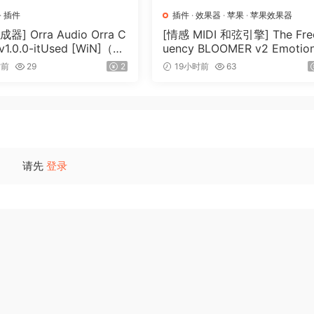
·
插件
插件
·
效果器
·
苹果
·
苹果效果器
器] Orra Audio Orra C
[情感 MIDI 和弦引擎] The Fre
 v1.0.0-itUsed [WiN]（5.1
uency BLOOMER v2 Emotion
Chord Engine [WiN, MacOSX
时前
29
2
19小时前
63
（26.99MB）
请先
登录