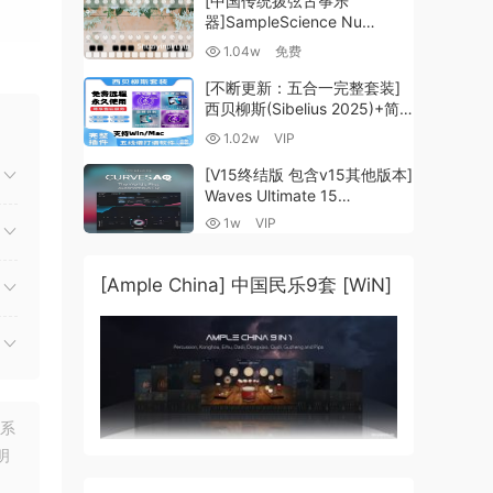
[中国传统拨弦古筝乐
器]SampleScience Nu
Guzheng v2.0 x64 VST
1.04w
免费
VST3 AU DECENT SAMPLER
[WiN, MacOSX]（158MB)
[不断更新：五合一完整套装]
西贝柳斯(Sibelius 2025)+简
谱插件V8+图片识别+音频识别
1.02w
VIP
+音色库+教程 [WiN,
MacOSX]（80.48GB+）
[V15终结版 包含v15其他版本]
Waves Ultimate 15
v25.05.27+一键安装版+安装
1w
VIP
方法+使用教程 [WiN,
MacOSX]
（4.1GB+10.2GB+9.6GB）
[Ample China] 中国民乐9套 [WiN]
联系
明