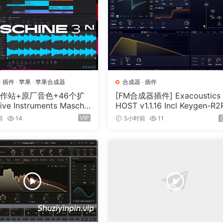
·
插件
·
苹果
·
苹果合成器
合成器
·
插件
工作站+原厂音色+46个扩
[FM合成器插件] Exacoustics
ive Instruments Maschin
HOST v1.1.16 Incl Keygen-R2
0-HCiSO [MacOSX]（1.41
[WiN]（12.1MB）
VIP
前
14
5小时前
11
GB)