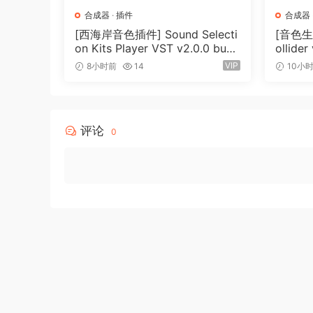
合成器
·
插件
合成器
[西海岸音色插件] Sound Selecti
[音色生成
on Kits Player VST v2.0.0 bund
ollider
le-V.R [WiN]（3.26GB）
2MB）
VIP
8小时前
14
10小
评论
0