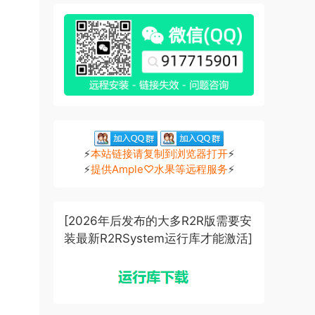
⚡
本站链接请复制到浏览器打开
⚡
⚡
提供Ample♡水果等远程服务
⚡
[2026年后发布的大多R2R版需要安
装最新R2RSystem运行库才能激活]