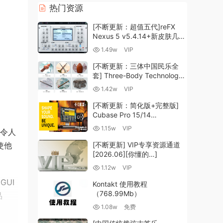
热门资源
[不断更新：超值五代]reFX
Nexus 5 v5.4.14+新皮肤几十
套+原厂+全套扩展+教程
1.49w
VIP
[WiN, MacOSX]（260GB+)
[不断更新：三体中国民乐全
套] Three-Body Technology-
R2R [WiN, MacOSX]
1.42w
VIP
（35.59GB+）
[不断更新：简化版+完整版]
Cubase Pro 15/14
VR/R2R/U2B+原厂音源+插件
1.15w
VIP
以令人
+光谱层+扩展+安装 [WiN,
MacOSX]（704.0MB+）
使他
[不断更新] VIP专享资源通道
[2026.06][你懂的…]
1.12w
VIP
UI
Kontakt 使用教程
（768.99Mb）
品
1.08w
免费