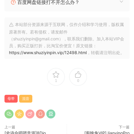
demystifies the complexities of audio production,
百度网盘链接打不开怎么办？
providing clear explanations, practical tips, and real-world
examples to elevate your mixing and mastering skills.
本站部分资源来源于互联网，仅作介绍和学习使用，版权属
Mastering the Mix is structured to guide you from basics to
原著所有。若有侵权，请发邮件
advanced techniques, making it invaluable whether you’re
（shuziyinpin@gmail.com），联系我们删除。加入本站VIP会
in a home studio or a professional setting. Empower
员，购买正版打折，比淘宝价便宜！原文链接：
yourself with the knowledge to produce polished,
https://www.shuziyinpin.vip/12498.html
，转载请注明出处。
professional-quality music.
🏠 HomePage
1
0
母带
混音
上一篇
下一篇
[史诗合唱团音源]8Dio
[剪映免VIP]JianyingPro