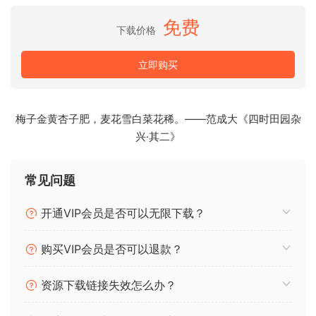
免费
《
混音和母带制作》的结构旨在指导您从基础到高级技术，无
下载价格
论您是在家庭工作室还是专业环境中，它都是无价之宝。用知
识武装自己，制作出精致、专业品质的音乐。
立即购买
Mixing and mastering is one of the major challenges in
creating great recordings. Great mixes require both
梅子金黄杏子肥，麦花雪白菜花稀。——范成大《四时田园杂
creativity and a practical understanding of the process,
兴·其二》
while final masters require both a clear sense of purpose
and specialized ears for achieving artistic goals.
常见问题
Mixing and Mastering in the Box gives readers practical
开通VIP会员是否可以无限下载？
tools for accomplishing both tasks while highlighting the
artistry of the creative process. Unlock professional-
购买VIP会员是否可以退款？
quality sound with “Mastering the Mix: A Comprehensive
Guide to Audio Mixing and Mastering.” This book contains
资源下载链接失效怎么办？
an essential resource for aspiring music producers,
seasoned audio engineers, and enthusiastic hobbyists. It