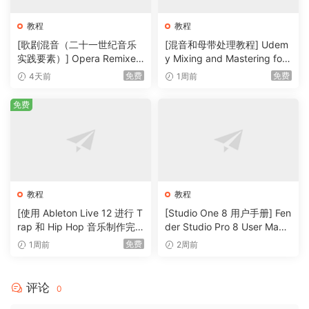
教程
教程
[歌剧混音（二十一世纪音乐
[混音和母带处理教程] Udem
实践要素）] Opera Remixed
y Mixing and Mastering for
(Elements in Twenty-First C
Producers [TUTORiAL]（6.
免费
免费
4天前
1周前
entury Music Practice)（2M
51GB）
B）
免费
教程
教程
[使用 Ableton Live 12 进行 T
[Studio One 8 用户手册] Fen
rap 和 Hip Hop 音乐制作完
der Studio Pro 8 User Manu
整教程] Udemy Trap and Hi
al v8.1.0-R2R（931MB）
免费
1周前
2周前
p Hop Music Production wit
h Ableton Live 12 Complete
（6.2GB）
评论
0