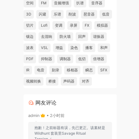
空间
FM
音频增强
扒谱
音序器
3D
闪避
乐谱
削波
琶音器
低音
切片
Lofi
变调
录屏
FX
模拟器
镶边
去混响
防火墙
回声
谐振器
波表
VSL
增益
染色
播客
和声
PDF
抑制器
调制器
低切
倍增器
IR
电音
刻录
移相器
瞬态
SFX
视频转换
桥接
声码器
对齐
网友评论
admin
• 2小时前
抱歉！之前标题有误，先已更正。该素材是
Wildhunt 套装里Savage Ritual
Tension（...