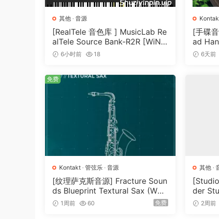
其他
·
音源
Kontak
[RealTele 音色库 ] MusicLab Re
[手碟音色]
alTele Source Bank-R2R [WiN]
ad Han
（3.13GB）
T]（4.
6小时前
18
6天前
免费
Kontakt
·
管弦乐
·
音源
其他
·
[纹理萨克斯音源] Fracture Soun
[Stud
ds Blueprint Textural Sax (Woo
der St
dwind Experiments) [KONTAK
026-R
免费
1周前
60
2周前
T]（405MB）