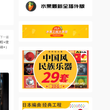
下一篇
装教程+使
GB+）