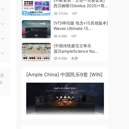
[不断更新：五合一完整套装]
西贝柳斯(Sibelius 2025)+简
谱插件V8+图片识别+音频识别
1.02w
VIP
+音色库+教程 [WiN,
MacOSX]（80.48GB+）
[V15终结版 包含v15其他版本]
Waves Ultimate 15
v25.05.27+一键安装版+安装
9.99k
VIP
方法+使用教程 [WiN,
MacOSX]
[中国传统拨弦古筝乐
（4.1GB+10.2GB+9.6GB）
器]SampleScience Nu
Guzheng v2.0 x64 VST
9.95k
免费
VST3 AU DECENT SAMPLER
[WiN, MacOSX]（158MB)
[Ample China] 中国民乐9套 [WiN]
联系
明