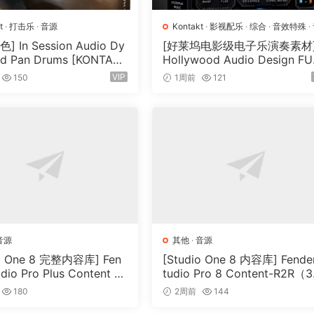
t
·
打击乐
·
音源
Kontakt
·
影视配乐
·
综合
·
音效特殊
·
源
 In Session Audio Dy
[好莱坞电影级电子乐演奏素材
d Pan Drums [KONTAK
Hollywood Audio Design F
33GB）
RE WORLDS [KONTAKT]（2.
VIP
150
1周前
121
GB）
音源
其他
·
音源
io One 8 完整内容库] Fen
[Studio One 8 内容库] Fende
udio Pro Plus Content 2
tudio Pro 8 Content-R2R（3
2R（166GB）
5GB）
180
2周前
144