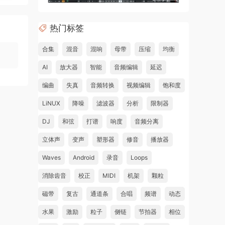
热门标签
合集
混音
混响
母带
压缩
均衡
AI
放大器
智能
音频编辑
延迟
编曲
失真
音频转换
视频编辑
饱和度
LiNUX
降噪
滤波器
分析
限制器
DJ
和弦
打谱
响度
音频分离
立体声
变声
塑形器
修音
播放器
Waves
Android
录音
Loops
消除齿音
校正
MIDI
机架
颗粒
磁带
复古
通道条
合唱
频谱
动态
水果
激励
粒子
侧链
节拍器
相位