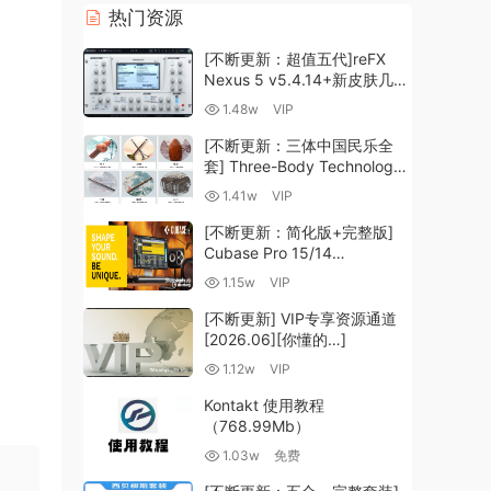
热门资源
[不断更新：超值五代]reFX
Nexus 5 v5.4.14+新皮肤几十
套+原厂+全套扩展+教程
1.48w
VIP
[WiN, MacOSX]（260GB+)
[不断更新：三体中国民乐全
套] Three-Body Technology-
R2R [WiN, MacOSX]
1.41w
VIP
（35.59GB+）
[不断更新：简化版+完整版]
Cubase Pro 15/14
VR/R2R/U2B+原厂音源+插件
1.15w
VIP
+光谱层+扩展+安装 [WiN,
MacOSX]（704.0MB+）
[不断更新] VIP专享资源通道
[2026.06][你懂的…]
1.12w
VIP
Kontakt 使用教程
（768.99Mb）
1.03w
免费