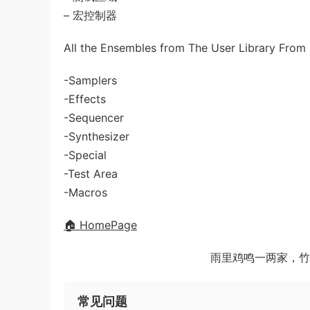
– 宏控制器
All the Ensembles from The User Library From
-Samplers
-Effects
-Sequencer
-Synthesizer
-Special
-Test Area
-Macros
🏠 HomePage
雨里鸡鸣一两家，竹
常见问题