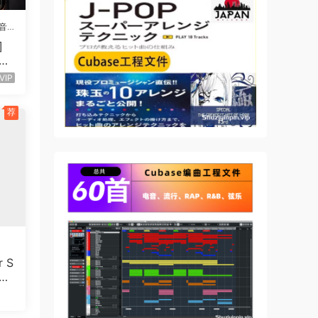
音
]
UTU
52
VIP
荐
r S
3.