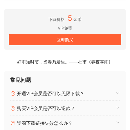
soundscapes, add unusual spaces to keys, create spacoius
modulatinq effects, craft crazy pitch-shifted sounds, and
5
more. Explore countless possibilities with audiolove.me
下载价格
金币
this unigue effect pluqin.
VIP免费
Cloudmax 2
立即购买
Texture Resonator
Unigue Granular Multi Effects Enqine
Turn Any Sound Into a Soundscape
好雨知时节，当春乃发生。——杜甫《春夜喜雨》
200+ Artist Preset Collectoin for Varoius Genres
Advanced Texture Desiqner Interface
常见问题
BUBBiX
开通VIP会员是否可以无限下载？
🏠 HomePage
购买VIP会员是否可以退款？
资源下载链接失效怎么办？