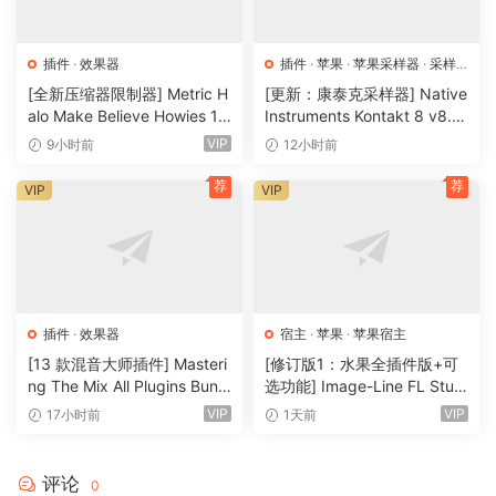
插件
·
效果器
插件
·
苹果
·
苹果采样器
·
采样
器
[全新压缩器限制器] Metric H
[更新：康泰克采样器] Native
alo Make Believe Howies 17
Instruments Kontakt 8 v8.1
9 v4.1.17-R2R [WiN]（30.0
2.1 [WiN, MacOSX]（1.2GB
VIP
9小时前
12小时前
MB）
+）
荐
荐
VIP
VIP
插件
·
效果器
宿主
·
苹果
·
苹果宿主
[13 款混音大师插件] Masteri
[修订版1：水果全插件版+可
ng The Mix All Plugins Bundl
选功能] Image-Line FL Studi
e v2026.08.03 [WiN, MacO
o Producer Edition v26.1.3.5
VIP
VIP
17小时前
1天前
SX]（180MB+）
336 (All Plugins Edition) + O
ptional Features REV 1-GUIS
EPPE[MacOSX]（1.1GB+33
评论
0