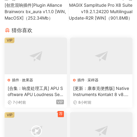
[创意混响插件]Plugin Alliance
MAGIX Samplitude Pro X8 Suite
Brainworx bx_aura v1.1.0 [WiN,
v19.2.1.24220 Multilingual
MacOSX]（252.34Mb）
Update-R2R [WiN]（901.8MB）
猜你喜欢
VIP
插件
·
效果器
插件
·
采样器
[合集：响度处理工具] APU S
[更新：康泰克便携版] Native
oftware APU Loudness Seri
Instruments Kontakt 8 v8.1
es v5.7.0 Incl Keygen-R2R
2.1 PORTABLE-vkDanilov
VIP
7小时前
8小时前
[WiN]（50.6MB）
[WiN]（1.25GB）
荐
VIP