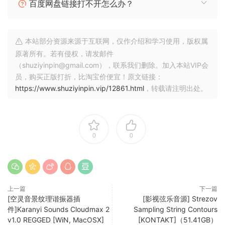
百度网盘链接打不开怎么办？
Apply effects in your own personal way to individual
objects. Visualize volume, frequency, and phase
information for selected tracks. Discover custom
本站部分资源来源于互联网，仅作介绍和学习使用，版权属
interfaces and automations that will redefine the efficiency
原著所有。若有侵权，请发邮件
of your own unique workflow.
（shuziyinpin@gmail.com），联系我们删除。加入本站VIP会
New update!
员，购买正版打折，比淘宝价便宜！原文链接：
https://www.shuziyinpin.vip/12861.html
，转载请注明出处。
– The brand new extension for Samplitude delivers
numerous optimizations and new innovations, including:
– EXCLUSIVE in the Suite: Steinberg SpectraLayers Pro 11
– Numerous bug fixes and improvements
0
0
– Simultaneous comping of MIDI and audio tracks
– Optimized mixer handling
This is an update for
上一篇
下一篇
MAGIX.Samplitude.Pro.X8.Suite.v19.2.0.Incl.
[空灵音景纹理谐振器插
[影视弦乐音源] Strezov
Emulator-R2R
件]Karanyi Sounds Cloudmax 2
Sampling String Contours
v1.0 REGGED [WiN, MacOSX]
[KONTAKT]（51.41GB）