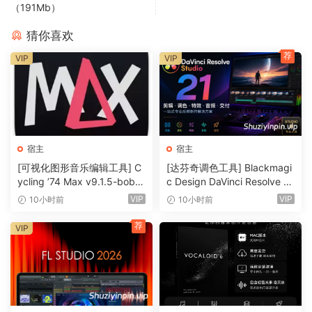
（191Mb）
🏠 HomePage
猜你喜欢
荐
VIP
VIP
宿主
宿主
[可视化图形音乐编辑工具] C
[达芬奇调色工具] Blackmagi
ycling ’74 Max v9.1.5-bobd
c Design DaVinci Resolve St
ule [WiN]（724MB）
udio 21.0.4 Build 5 x64-R2R
VIP
VIP
10小时前
10小时前
[WiN]（9.59GB）
荐
VIP