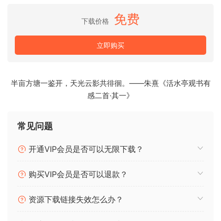
大量错误修复和改进
免费
– 同时压缩 MIDI 和音轨
下载价格
– 优化的混音器处理
立即购买
这是
MAGIX.Samplitude.Pro.X8.Suite.v19.2.0.Incl.
半亩方塘一鉴开，天光云影共徘徊。——朱熹《活水亭观书有
Emulator-R2R的更新
感二首·其一》
Make creative ideas a reality. Shape your sound.
常见问题
Samplitude Pro X Suite is music production software for
audio professionals that fulfills the highest demands in
开通VIP会员是否可以无限下载？
quality for each and every audio production – from first
take to final master.
购买VIP会员是否可以退款？
Samplitude Pro X Suite provides recording and mixing
资源下载链接失效怎么办？
engineers with practical features that revolutionize the
standard DAW workflow. Edit during recording in real time.