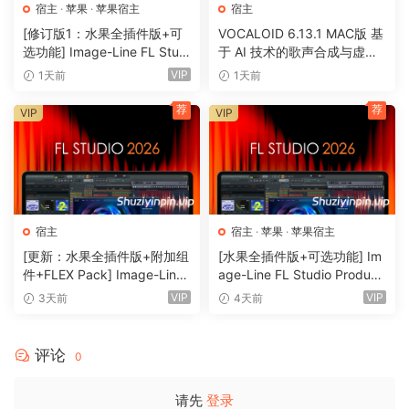
宿主
·
苹果
·
苹果宿主
宿主
[修订版1：水果全插件版+可
VOCALOID 6.13.1 MAC版 基
选功能] Image-Line FL Studi
于 AI 技术的歌声合成与虚拟
o Producer Edition v26.1.3.5
歌手制作软件 43套音色
VIP
1天前
1天前
336 (All Plugins Edition) + O
ptional Features REV 1-GUIS
荐
荐
VIP
VIP
EPPE[MacOSX]（1.1GB+33
0MB)
宿主
宿主
·
苹果
·
苹果宿主
[更新：水果全插件版+附加组
[水果全插件版+可选功能] Im
件+FLEX Pack] Image-Line
age-Line FL Studio Produce
– FL Studio Producer Editio
r Edition v26.1.3.5336 (All Pl
VIP
VIP
3天前
4天前
n v26.1.3 Build 5570 (All Plu
ugins Edition) + Optional Fe
gins Edition + Addons) ReP
atures-GUISEPPE[MacOSX]
ack [WiN]（1.06GB+2.0GB+
（1.1GB+330MB)
评论
0
15.50GB）
请先
登录