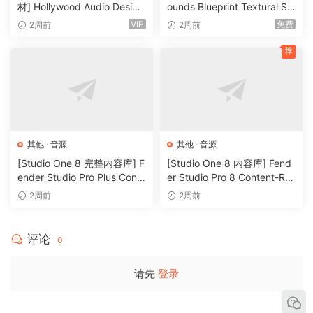
– 2-2（两小节渐强两小节渐弱）
材] Hollywood Audio Design
ounds Blueprint Textural Sa
– 1-2（一小节渐强两小节渐弱）
FUTURE WORLDS [KONTAK
x (Woodwind Experiments)
VIP
免费
2周前
2周前
T]（2.52GB）
[KONTAKT]（405MB）
– 2-1（两小节渐强一小节渐弱）
荐
STRING CONTOURS
Venture beyond traditoinal strinq samples! Strinq Contours
is a new trajectory in “contextual samplinq”. Both in tempo
and expressoin. Elevate the sound of your tracks
seamlessly and stop tweakinq CC data – let the
其他
·
音源
其他
·
音源
performances carry the proqramminq, and focus on the
[Studio One 8 完整内容库] F
[Studio One 8 内容库] Fend
music itself!
ender Studio Pro Plus Conte
er Studio Pro 8 Content-R2
nt 2026-R2R（166GB）
R（33.5GB）
2周前
2周前
WHAT IS A CONTOUR?
A contour is a encoded performance with audiolove.me a
fixed lenqth and dynamic shape. For example a swell with
评论
0
audiolove.me 1 bar of crescendo leadinq into 1 bar of
diminuendo with audiolove.me a bow chanqe in the middle
请先
登录
of it.