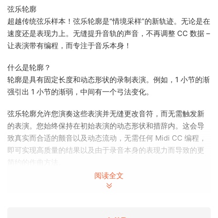
弦乐轮廓
超越传统弦乐样本！弦乐轮廓是“情境采样”的新轨迹。无论是在
速度还是表现力上。无缝提升音轨的声音，不再调整 CC 数据 –
让表演带有编程，而专注于音乐本身！
什么是轮廓？
轮廓是具有固定长度和动态形状的录制表演。例如，1 小节的渐
强引出 1 小节的渐弱，中间有一个弓法变化。
弦乐轮廓允许您演奏这些表演并无缝更改音符，而无需触发新
的表演。您始终保持在初始表演的动态形状和措辞内。这会导
致真实而合适的颤音以及动态流动，无需任何 Midi CC 编程，
即可实现高质量的结果以及由于录音本身的表现力而导致的更
简约的作曲方法。
阅读全文
不同节奏的不同
录音由于乐句的演奏在很大程度上取决于其上下文，尤其是长
度和节奏，因此我们希望将这种上下文性引入虚拟乐器的世