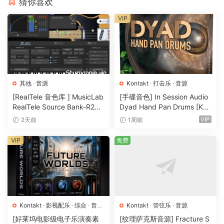
猜你喜欢
– 低音提琴部分
VIP
– 小提琴独奏
– 大提琴独奏
弓法
– Normale
其他
·
音源
Kontakt
·
打击乐
·
音源
– Normale Espressivo
[RealTele 音色库 ] MusicLab
[手碟音色] In Session Audio
– Sul Pont 到 Normale 再回到 Sul Pont
RealTele Source Bank-R2R
Dyad Hand Pan Drums [KO
– Sul Tasto
[WiN]（3.13GB）
NTAKT]（4.33GB）
VIP
2天前
1周前
– 颤音
VIP
免费
– Sul Pont Tremolo
– Loure
– Tenuto 上下文中记录的叠加（可通过力度控制）
动态形状（可通过按键开关获得）
Kontakt
·
影视配乐
·
综合
·
音效
Kontakt
·
管弦乐
·
音源
– 1-1（一小节渐强一小节渐弱）
特殊
·
音源
[好莱坞电影级电子乐演奏素
[纹理萨克斯音源] Fracture S