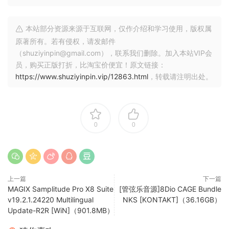
成，因此，当它们结合在一起时，您会感受到演奏的单一意图
和跨编曲线条的统一措辞。
本站部分资源来源于互联网，仅作介绍和学习使用，版权属
原著所有。若有侵权，请发邮件
透明自然的录音
（shuziyinpin@gmail.com），联系我们删除。加入本站VIP会
录音仅由精心挑选的音乐家完成，这些音乐家在音调和颤音方
员，购买正版打折，比淘宝价便宜！原文链接：
面最符合所需的审美要求，并使用定制麦克风阵列，这些阵列
https://www.shuziyinpin.vip/12863.html
，转载请注明出处。
归结为 3 个不同的麦克风位置，并完全生成开箱即用的混合信
号。大厅的环境大小适中，可以获得电影般的声音，但仍保留
尽可能多的细节。
0
0
由于此库不使用任何动态层或循环，因此您始终可以获得真实
现场录音的声音，而无需通常的堆叠合奏垫声音。用独奏大提
琴演奏三声部和弦，听起来就像三把大提琴一起演奏。
乐器
上一篇
下一篇
MAGIX Samplitude Pro X8 Suite
[管弦乐音源]8Dio CAGE Bundle
v19.2.1.24220 Multilingual
NKS [KONTAKT]（36.16GB）
– 小提琴部分
Update-R2R [WiN]（901.8MB）
– 中提琴部分
– 大提琴部分