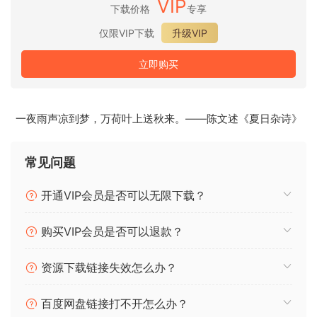
VIP
界。
下载价格
专享
仅限VIP下载
升级VIP
每个轮廓都以多种速度（3 种不同的节奏）和形状（4 种不同的
动态形状）录制，以保留各个部分现场表演的上下文性以及整
立即购买
个系列的一致性。 Kontakt 会根据主机音序器的节奏自动选择
正确的样本池，并在节奏发生变化时无缝调整。时间拉伸保持
在绝对最小值，因此几乎听不见。我们花了很多时间来寻找合
一夜雨声凉到梦，万荷叶上送秋来。——陈文述《夏日杂诗》
适的节奏，需要录制这些节奏才能获得最佳效果。
库中的“Normale Espressivo”补丁是一个例外，它们仅以非常
常见问题
快的 140 节奏录制，但仍然 – 它们也与 DAW 主机节奏同步。
开通VIP会员是否可以无限下载？
适应性
使用弦轮廓，您可以根据所选形状的轮廓改变演奏音符。脚本
购买VIP会员是否可以退款？
会根据弓弦期间音符变化的位置和方式，智能地在音符之间添
加释放和上下文记录的攻击，从而实现沿录制形状的平滑过
资源下载链接失效怎么办？
渡。
百度网盘链接打不开怎么办？
所有录音均按照乐器范围内和各部分之间的一致演奏风格完