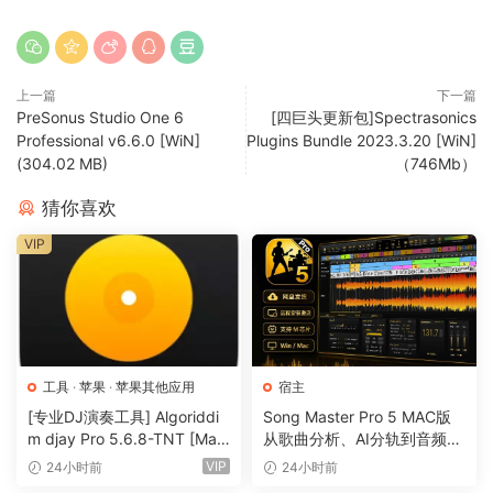
上一篇
下一篇
PreSonus Studio One 6
[四巨头更新包]Spectrasonics
Professional v6.6.0 [WiN]
Plugins Bundle 2023.3.20 [WiN]
(304.02 MB)
（746Mb）
猜你喜欢
VIP
工具
·
苹果
·
苹果其他应用
宿主
[专业DJ演奏工具] Algoriddi
Song Master Pro 5 MAC版
m djay Pro 5.6.8-TNT [Mac
从歌曲分析、AI分轨到音频转
OSX]（290MB）
MIDI的一体化音乐工具
VIP
24小时前
24小时前