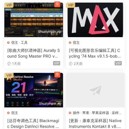
荐
VIP
VIP
宿主
·
工具
宿主
[歌曲大师扒谱神器] Aurally S
[可视化图形音乐编辑工具] C
ound Song Master PRO v5.
ycling ’74 Max v9.1.5-bobd
0.02 [WiN]（355MB）
ule [WiN]（724MB）
VIP
VIP
1天前
2天前
荐
VIP
宿主
插件
·
苹果
·
苹果采样器
·
采样
器
[达芬奇调色工具] Blackmagi
[更新：康泰克采样器] Native
c Design DaVinci Resolve St
Instruments Kontakt 8 v8.1