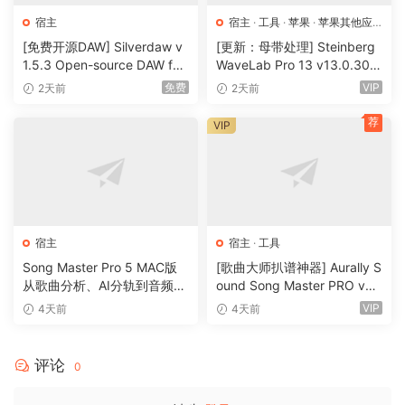
宿主
宿主
·
工具
·
苹果
·
苹果其他应
用
·
苹果宿主
[免费开源DAW] Silverdaw v
[更新：母带处理] Steinberg
1.5.3 Open-source DAW for
WaveLab Pro 13 v13.0.30
remixing & mashups [WiN]
+安装方法 [WiN, MacOSX]
免费
VIP
2天前
2天前
（179MB）
（285.6MB+）
荐
VIP
宿主
宿主
·
工具
Song Master Pro 5 MAC版
[歌曲大师扒谱神器] Aurally S
从歌曲分析、AI分轨到音频转
ound Song Master PRO v5.
MIDI的一体化音乐工具
0.02 [WiN]（355MB）
VIP
4天前
4天前
评论
0