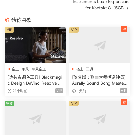
Instruments Leap Expansions
for Kontakt 8（5GB+）
猜你喜欢
荐
VIP
VIP
宿主
·
苹果
·
苹果宿主
宿主
·
工具
[达芬奇调色工具] Blackmagi
[修复版：歌曲大师扒谱神器]
c Design DaVinci Resolve St
Aurally Sound Song Master
udio 21.0.4 Multilingual [Ma
PRO v5.0.02 REV 1 [WiN]
VIP
VIP
21小时前
1天前
cOSX]（7.87GB)
（355MB）
荐
免费
VIP