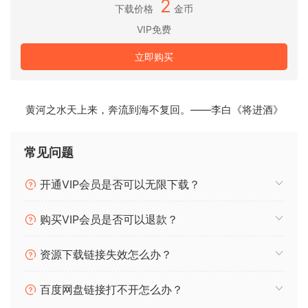
2
下载价格
金币
visual identity with high DPI support, new features, and a
VIP免费
comprehensive suite of music production tools, while
retaining the core elements and workflows loved by the
立即购买
community.
Cakewalk SONAR Platinum : Old
黄河之水天上来，奔流到海不复回。——李白《将进酒》
BandLab Cakewalk : Free
BandLab Cakewalk Next : Subscription
BandLab Cakewalk Sonar : Subscription
常见问题
Team R2R
开通VIP会员是否可以无限下载？
🏠 HomePage
购买VIP会员是否可以退款？
资源下载链接失效怎么办？
百度网盘链接打不开怎么办？