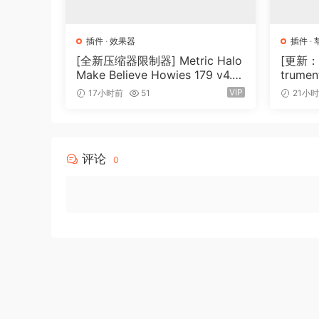
它毫不费力地平衡您的音轨或混音，确保所有元素
您的音频制作质量。
插件
·
效果器
插件
·
均衡器从过多的地方获取，并在需要的地方添加。
[全新压缩器限制器] Metric Halo
[更新：康
Make Believe Howies 179 v4.1.1
trument
7-R2R [WiN]（30.0MB）
N, Ma
Equalizer is an audio plugin that intelligently 
VIP
17小时前
51
21小
It’s an equalizer in the most literal sense; it tr
Don’t just take our word for it – try it yourself
评论
0
Not all EQs are made EQUAL
The plugin works by dividing the incoming sign
determines a target volume. Based on this, Eq
gain for each band to achieve the desired targ
volume.
Equalizer significantly streamlines the mixing 
speed. Equalizer instantaneously performs tasks
of time. Moreover, it accomplishes this with 