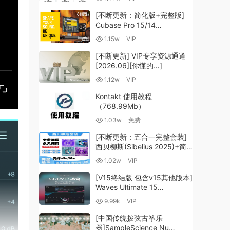
（35.59GB+）
[不断更新：简化版+完整版]
Cubase Pro 15/14
VR/R2R/U2B+原厂音源+插件
1.15w
VIP
+光谱层+扩展+安装 [WiN,
MacOSX]（704.0MB+）
[不断更新] VIP专享资源通道
[2026.06][你懂的…]
1.12w
VIP
Kontakt 使用教程
（768.99Mb）
1.03w
免费
[不断更新：五合一完整套装]
西贝柳斯(Sibelius 2025)+简
谱插件V8+图片识别+音频识别
1.02w
VIP
+音色库+教程 [WiN,
MacOSX]（80.48GB+）
[V15终结版 包含v15其他版本]
Waves Ultimate 15
v25.05.27+一键安装版+安装
9.99k
VIP
方法+使用教程 [WiN,
MacOSX]
[中国传统拨弦古筝乐
（4.1GB+10.2GB+9.6GB）
器]SampleScience Nu