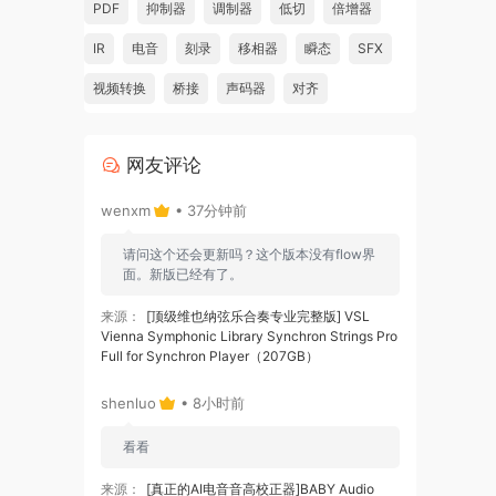
PDF
抑制器
调制器
低切
倍增器
IR
电音
刻录
移相器
瞬态
SFX
ls
视频转换
桥接
声码器
对齐
网友评论
gain
wenxm
• 37分钟前
请问这个还会更新吗？这个版本没有flow界
面。新版已经有了。
 an
来源：
[顶级维也纳弦乐合奏专业完整版] VSL
Vienna Symphonic Library Synchron Strings Pro
Full for Synchron Player（207GB）
r
shenluo
• 8小时前
看看
.
来源：
[真正的AI电音音高校正器]BABY Audio