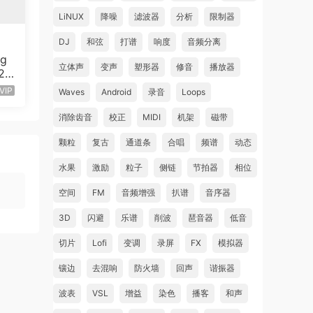
提高
LiNUX
降噪
滤波器
分析
限制器
DJ
和弦
打谱
响度
音频分离
ng
立体声
变声
塑形器
修音
播放器
v20
80
VIP
Waves
Android
录音
Loops
消除齿音
校正
MIDI
机架
磁带
颗粒
复古
通道条
合唱
频谱
动态
水果
激励
粒子
侧链
节拍器
相位
 then
空间
FM
音频增强
扒谱
音序器
the
e
3D
闪避
乐谱
削波
琶音器
低音
切片
Lofi
变调
录屏
FX
模拟器
镶边
去混响
防火墙
回声
谐振器
 lot
波表
VSL
增益
染色
播客
和声