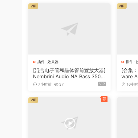
不要只相信我们的话 – 现在就亲自尝试一下！
VIP
VIP
并非所有的均衡器都是平等的
该插件的工作原理是将输入信号分成 32 个频段
器独立调整（增强或削减）每个频段的增益以达到
均衡器大大简化了混音过程，以前所未有的速度提
务，为您节省大量时间。此外，它以最小的 CPU
插件
·
效果器
插件
·
[混合电子管和晶体管前置放大器]
[合集：
一切尽在掌控
Nembrini Audio NA Bass 3500
ware A
即使可以用一个旋钮操作插件，均衡器也配备了一
v1.0.0 Incl Keygen-R2R [WiN]
7.0 In
VIP
7小时前
37
16小
（31.0MB）
0.6MB
这些功能包括中/侧处理、用于直接亮度控制的倾
荐
VIP
觉，以及具有自动增益功能的混合控制和输出增益
效果极佳，更快的
均衡器可消除数字刺耳音，使沉闷的录音变得生动