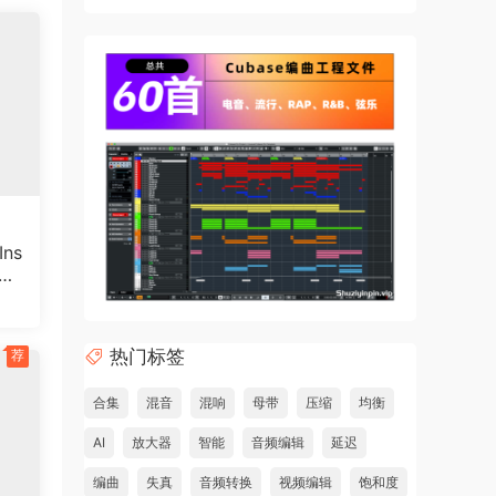
均衡
任
ns
POR
25
信号听
热门标签
荐
合集
混音
混响
母带
压缩
均衡
AI
放大器
智能
音频编辑
延迟
编曲
失真
音频转换
视频编辑
饱和度