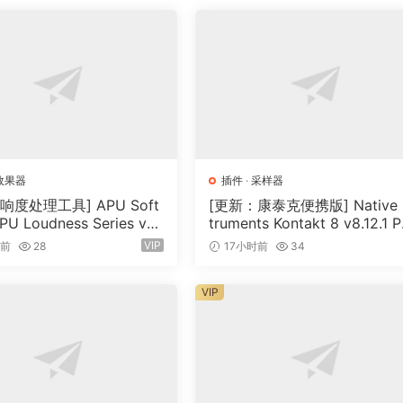
。对于每个频段，它计算增益，然后确定目标音量。在此基础上，
所需的目标音量。有效地使所有频率具有相同的音量。
供高质量的结果。均衡器可以即时执行传统上需要大量自动化的
 消耗实现这一目标，确保高效的性能。
效果器
插件
·
采样器
响度处理工具] APU Soft
[更新：康泰克便携版] Native I
PU Loudness Series v5.
truments Kontakt 8 v8.12.1 
套精心策划的工具，可根据您的特定要求个性化插件。
cl Keygen-R2R [WiN]（5
TABLE-vkDanilov [WiN]（1.
VIP
时前
28
17小时前
34
）
GB）
斜旋钮、攻击和释放参数、用于削减和增强的独立控制以及增量
VIP
。
，消除不必要的共振并始终保持整体平衡。