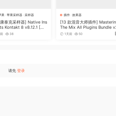
听起来连贯一致。最终，它将您的声音提升到一个全新的水平，
苹果
·
苹果采样器
·
采样器
插件
·
效果器
简而言之，它是一个均衡器。
泰克采样器] Native Ins
[13 款混音大师插件] Masteri
s Kontakt 8 v8.12.1 [Wi
The Mix All Plugins Bundle 
cOSX]（1.2GB+）
26.08.03 [WiN, MacOSX]（1
and automatically EQs your tracks.
时前
38
1天前
50
MB+）
ies to make everything equal.
 now!
al into 32 bands. For each band, it calculates the gain and
请先
登录
ualizer independently adjusts—either boosting or cutting—
et volume. Effectively making all frequencies have the sam
process, delivering high-quality results with unprecedented
 traditionally requiring extensive automation, saving you a
minimal CPU consumption, ensuring efficient performance.