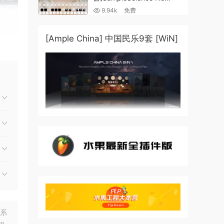
Guzheng v2.0 x64 VST
9.94k
免费
VST3 AU DECENT SAMPLER
[WiN, MacOSX]（158MB)
[Ample China] 中国民乐9套 [WiN]
联系