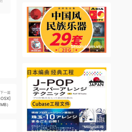
明
下一篇
cOSX]
.3MB）