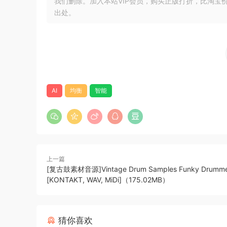
我们删除。加入本站VIP会员，购买正版打折，比淘宝
出处。
Mac：Team Xdb 
安装方法：
Win版
AI
均衡
智能
安装之后，使用Keygen激活。
Mac版
– 卸载以前的版本
– 使用安装程序安装
上一篇
– 始终阻止互联网连接
[复古鼓素材音源]Vintage Drum Samples Funky Drumme
[KONTAKT, WAV, MiDi]（175.02MB）
– 尽情享受吧！
均衡器是一个音频插件，可以智能地自动均衡您的
猜你喜欢
它是字面意义上的均衡器；它试图使一切都平等。