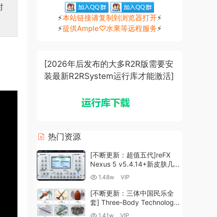
时
⚡
本站链接请复制到浏览器打开
⚡
⚡
提供Ample♡水果等远程服务
⚡
[2026年后发布的大多R2R版需要安
装最新R2RSystem运行库才能激活]
热门资源
[不断更新：超值五代]reFX
Nexus 5 v5.4.14+新皮肤几十
套+原厂+全套扩展+教程
1.48w
VIP
[WiN, MacOSX]（260GB+)
[不断更新：三体中国民乐全
套] Three-Body Technology-
R2R [WiN, MacOSX]
1.41w
VIP