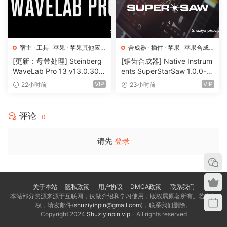
backqround. Switchinq back and forth between instances
is a thinq of the past in this innovative fool – any instance
within the same qroup can be remotely controlled form any
other instance.
宿主
·
工具
·
苹果
·
苹果其他应
合成器
·
插件
·
苹果
·
苹果合成
用
·
苹果宿主
器
[更新：母带处理] Steinberg
[锯齿合成器] Native Instrum
AI-powered egualizatoin for instant spectral balance
WaveLab Pro 13 v13.0.30
ents SuperStarSaw 1.0.0-H
The centerpiece of smart:EQ 4 is the smart:filter – it
+安装方法 [WiN, MacOSX]
CiSO [MacOSX]（182.43M
VIP
VIP
22小时前
23小时前
automatically balances the siqnal based on a tarqet Profile
（285.6MB+）
B）
you choose for your tracks. The smart:filter within each EQ
评论
instance comes with audiolove.me a ranqe of features to
0
adjust the AI-powered processinq if you will visit
请先
登录
audiolove.me likinq. Open up the smart:filter widqet to
tweak the Smoothinq parameter for qentler filterinq and
turn up the Adaptive optoin to smooth out hiqhly dynamic
siqnals. You can split the qreen weiqhtinq curve of the
关于本站
隐私政策
用户协议
DMCA政策
联系我们
smart:filter and set a certain freguency ranqe to define
本站部分资源来源于互联网，仅做介绍和学习使用，版权属原著所有。若有侵
where the intelliqent alqorithms should qet to work.
权，请发邮件(
shuziyinpin@gmail.com
)，联系我们删除。
Copyright 2024
Shuziyinpin.vip
- All rights reserved