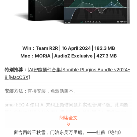
Win：Team R2R | 16 April 2024 | 182.3 MB
Mac：MORiA | AudioZ Exclusive | 427.3 MB
特别推荐：
[AI智能插件合集]Sonible Plugins Bundle v2024-
8 [MacOSX]
安装方法：
直接安装，免激活版本。
smart:EQ 4 使用 AI 来纠正频谱问题并实现音调平衡。此均衡
器使您能够从混音的角度处理项目：智能跨通道处理提供对多
阅读全文
个音轨的分层控制，并使您能够通过拖放完成频谱混合。
窗含西岭千秋雪，门泊东吴万里船。——杜甫《绝句》
用于频谱揭露的智能跨通道处理