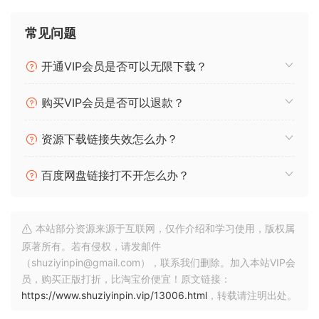
AI 滤波器可自动纠正音调不平衡
动态均衡、混音配置文件、参考音轨功能、自动增益……
常见问题
毫不费力地记住混音背景
开通VIP会员是否可以无限下载？
与将混音背景排除在任何处理之外的普通均衡器不同，smart：
EQ 4 可让您轻松控制多音轨揭露过程，并通过简单的拖放最多
购买VIP会员是否可以退款？
10 个音轨完成频谱混合。这为每个 smart:filter 设置了优先
级，将一些元素带到声音舞台的最前沿，将一些元素留在中
资源下载链接失效怎么办？
间，并将一些元素推到背景中。在这个创新工具中，在实例之
间来回切换已成为过去——同一组内的任何实例都可以从任何
百度网盘链接打不开怎么办？
其他实例进行远程控制。
人工智能均衡器可实现即时频谱平衡
本站部分资源来源于互联网，仅作介绍和学习使用，版权属
smart:EQ 4 的核心是 smart:filter – 它会根据您为音轨选择的
原著所有。若有侵权，请发邮件
目标配置文件自动平衡信号。每个 EQ 实例中的 smart:filter 都
（shuziyinpin@gmail.com），联系我们删除。加入本站VIP会
带有一系列功能，可以根据您的喜好调整人工智能处理。打开
员，购买正版打折，比淘宝价便宜！原文链接：
smart:filter 小部件以调整平滑参数以获得更温和的过滤，并打
https://www.shuziyinpin.vip/13006.html
，转载请注明出处。
开自适应选项以平滑高度动态的信号。您可以拆分 smart:filter