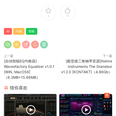
的绿色加权曲线并设置特定的频率范围来定义智能算法应该开
始工作的位置。
1
0
smart:EQ 4 的 smart:filter 可以在三种模式下使用：“轨道”平
衡通道；“组”不影响通道，但减少它与其他组成员之间的屏蔽；
AI
均衡
智能
“轨道和组”将平衡应用于通道并使其取消屏蔽。
乐器、人声和整个混音的配置文件
随着每一代 smart:EQ，可用配置文件的范围都在扩大。
上一篇
下一篇
smart:EQ 4 具有乐器和人声配置文件，您可以在单轨或总线上
[自动智能EQ均衡器]
[殿堂级三角钢琴音源]Native
使用它们。要为您的混音提供最终的频谱润色，请使用基于流
Wavesfactory Equalizer v1.0.1
Instruments The Grandeur
派的配置文件之一。如果您正在追逐某种声音，请加载参考音
[WiN, MacOSX]
v1.2.0 [KONTAKT]（4.86Gb）
轨以创建自定义配置文件，并让 smart:EQ 4 在您的频道或总线
（6.3MB+15.66MB）
上模拟其频谱特征和平衡。应广大需求，现在您甚至可以指定
猜你喜欢
smart:EQ 4 应使用的最大学习时间以分析输入信号。
荐
smart:EQ 4 uses AI to correct spectral issues and achieve
tonal balance. This egualizer empowers you to approach a
project form a mix’ perspective: Intelliqent cross-channel