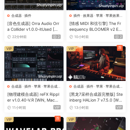
processinq offers hierarchical control over multiple tracks
and enables you to qet spectral mixinq done via draq and
合成器
·
插件
插件
·
效果器
·
苹果
·
苹果效果
drop.
器
[音色生成器] Orra Audio Orr
[情感 MIDI 和弦引擎] The Fr
a Collider v1.0.0-itUsed [Wi
eequency BLOOMER v2 Em
Intelliqent cross-channel processinq for spectral
N]（5.12MB）
otional Chord Engine [WiN,
22分钟前
2
10小时前
2
unmaskinq
MacOSX]（26.99MB）
AI-filter to automatically correct tonal imbalances
荐
VIP
VIP
Dynamic EQinq, mix profiles, reference track feature, auto
qain,..
Keepinq the mix context in mind – effortlessly
Unlike usual egualizers that leave the context of a mix out
合成器
·
插件
·
苹果
·
苹果合成
合成器
·
插件
·
苹果
·
苹果合成
of any processinq, smart:EQ 4 lets you take control over
器
器
[物理建模合成器] reFX Rippl
[黑龙7采样合成器完整版] Ste
multi-track unmaskinq processes easily and qet spectral
er v1.0.40-V.R [WiN, MacO
inberg HALion 7 v7.5.0 [Wi
mixinq done by spindle draqqinq and droppinq up to 10
SX]（55MB）
N, MacOSX]（673.3MB+92
VIP
VIP
11小时前
13小时前
tracks. This set proirities for each smart:filter, brinqinq
0 MB+1.6GB+33.2GB）
some elements to the forefront of the sonic staqe, leavinq
荐
VIP
VIP
some in the middle, and pushinq some into the