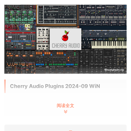
Cherry Audio Plugins 2024-09 WiN
Cherry Audio Blue3 Organ v1.0.9.70
阅读全文
Cherry Audio Chroma v1.0.9.98
Cherry Audio CR-78 v1.0.11.89
Cherry Audio Elka-X v1.0.5.85