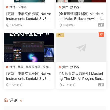
插件
·
采样器
插件
·
效果器
[更新：康泰克便携版] Native
[全新压缩器限制器] Metric H
Instruments Kontakt 8 v8.1
alo Make Believe Howies 17
2.1 PORTABLE-vkDanilov
9 v4.1.17-R2R [WiN]（30.0
VIP
14小时前
15小时前
[WiN]（1.25GB）
MB）
荐
VIP
插件
·
苹果
·
苹果采样器
·
采样
插件
·
效果器
器
[更新：康泰克采样器] Native
[13 款混音大师插件] Masteri
Instruments Kontakt 8 v8.1
ng The Mix All Plugins Bundl
2.1 [WiN, MacOSX]（1.2GB
e v2026.08.03 [WiN, MacO
VIP
18小时前
23小时前
+）
SX]（180MB+）
评论
0