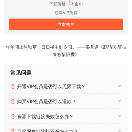
Cherry Audio Galactic Reverb v1.0.4.28
5
下载价格
金币
Cherry Audio GX-80 v1.0.9.123 FIXED
包年VIP免费
Cherry Audio Harmonia v1.0.9.72
Cherry Audio Lowdown v1.0.6.31
立即购买
Cherry Audio Mercury-4 v1.5.1.100
Cherry Audio Mercury-6 v1.0.5.84
Cherry Audio Miniverse v1.0.12.63
年年陌上生秋草，日日楼中到夕阳。——晏几道《鹧鸪天·醉拍
Cherry Audio Novachord v1.0.2.21
春衫惜旧香》
Cherry Audio Octave Cat v1.0.2.58
Cherry Audio Pro Soloist v1.0.4.92
常见问题
Cherry Audio PS-3300 v1.0.4.54
Cherry Audio Sines v1.0.5.79
开通VIP会员是否可以无限下载？
Cherry Audio Solovox v1.0.3.21
Cherry Audio Stardust 201 Tape Echo v1.0.11.37
购买VIP会员是否可以退款？
Cherry Audio Surrealistic MG-1 Plus v1.2.0.6
Cherry Audio Synthesizer Expander Module
资源下载链接失效怎么办？
v1.0.2.19
Cherry Audio Wurlybird 140B v1.0.12.39
百度网盘链接打不开怎么办？