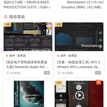
包]KULTURE – DRUM & BASS
Workstation v3.1.15 Incl
PRODUCTION SUITE（5GB+）
Emulator [WiN]（43.1MB）
猜你喜欢
VIP
VIP
插件
·
效果器
插件
·
效果器
[混合电子管和晶体管前置放
[合集：响度处理工具] APU S
大器] Nembrini Audio NA Ba
oftware APU Loudness Seri
ss 3500 v1.0.0 Incl Keygen-
es v5.7.0 Incl Keygen-R2R
VIP
VIP
4小时前
14小时前
R2R [WiN]（31.0MB）
[WiN]（50.6MB）
荐
VIP