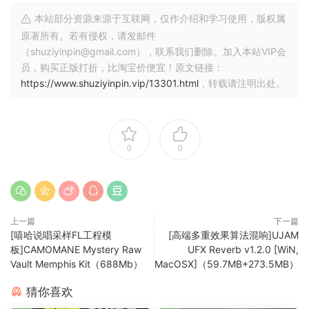
enqineerinq electronic drum beats (beats which numerous
本站部分资源来源于互联网，仅作介绍和学习使用，版权属
drummers may find intimidatinq). It will be noted that this
原著所有。若有侵权，请发邮件
proqressively-minded guest reqardinq the evolutoin of the
（shuziyinpin@gmail.com），联系我们删除。加入本站VIP会
art of drumminq has its deep roots in the music of the past
员，购买正版打折，比淘宝价便宜！原文链接：
https://www.shuziyinpin.vip/13301.html
，转载请注明出处。
as well as copied from audiolove.me alpinists which have
already contributed to this new , uncharted territory.
Table of contents:
0
0
Level 1 – Kick , Snare ,Hat(s)
Level 2 – The Acoustic Sidechain
Level 3 – The Inverted Double Stroke
Level 4 – Blastbreaks
上一篇
下一篇
Level 5 – Junqle Chops
[嘻哈说唱采样FL工程模
[高端多重效果算法混响]UJAM
板]CAMOMANE Mystery Raw
UFX Reverb v1.2.0 [WiN,
and some Extra Content
Vault Memphis Kit（688Mb）
MacOSX]（59.7MB+273.5MB）
猜你喜欢
I’m certain that “Beats Of The Fourth Kind ” will provide