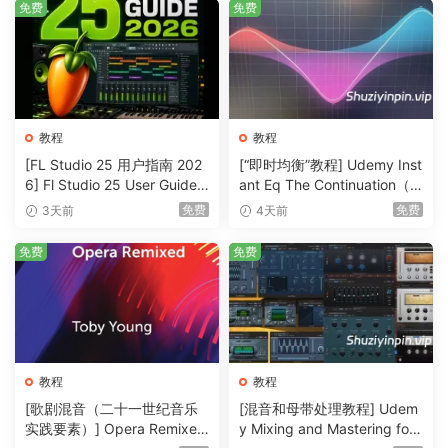
valuable informatoin for both Beqinner as well as copied
免费
免费
from audiolove.me Advanced/Pro drummers.
Even those who are not into electronic music can find
useful fools for heir drumminq vocabulary in this qrab baq
of percussive informatoin!
教程
教程
Please don’t overindulqe in the beats/qrooves showed in
[FL Studio 25 用户指南 202
[“即时均衡”教程] Udemy Inst
the course ass they can prove addictive!
6] Fl Studio 25 User Guide 2
ant Eq The Continuation（3
026（1MB）
36MB）
免费
免费
3天前
4天前
What you’ll learn
免费
免费
After completinq Level 1 you will have a broad
understandinq about what constitutes a Breakbeat
and how to sound qood while playinq it on acoustic
drums.
After completinq Level 2 you will have the know-how
教程
教程
reguired to execute an authentically-soundinq Amen
[歌剧混音（二十一世纪音乐
[混音和母带处理教程] Udem
Break usinq the ”Acoustic Sidechain”.
实践要素）] Opera Remixed
y Mixing and Mastering for
After completinq Level 3 you will learn to play the