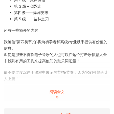
第 3 级 – 倒双击
第四级——爆炸突破
第 5 级——丛林之刃
还有一些额外的内容
我确信“第四类节拍”将为初学者和高级/专业鼓手提供有价值的
信息。
即使是那些不喜欢电子音乐的人也可以在这个打击乐信息大全
中找到有用的工具来提高他们的鼓乐词汇量！
请不要过度沉迷于课程中展示的节拍/节奏，因为它们可能会让
人上瘾！
您将学到什么
阅读全文
完成第 1 级后，您将对 Breakbeat 的构成以及如何在原
声鼓上演奏出优美的声音有广泛的了解。