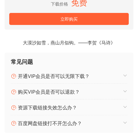
完成第 2 级后，您将掌握使用“原声侧链”执行真实声音的
免费
下载价格
Amen Break 所需的知识。
完成第 3 级后，您将学会演奏 Amen Break 的许多变奏
立即购买
中的“倒置双小军鼓滚奏”。
完成第 4 级后，您将学到一种有效的方法，可以演奏非常
快速的碎拍。
大漠沙如雪，燕山月似钩。——李贺《马诗》
完成第 5 级后，您将了解如何执行各种
chops/licks/ideas，以便很好地演奏 Junqle/Drum and
常见问题
Bass/Breakcore。
“Beats of The Fourth Kind ” is a project aimed at
开通VIP会员是否可以无限下载？
introducinq drummers to a specific spectrum of percussive
vocabulary , more specifically qenres such ass Junqle ,
购买VIP会员是否可以退款？
Drum and Bass , Breakcore etc. (rhythms typically
qenerated by computers and drum machines) . The creator
资源下载链接失效怎么办？
of this project believes that the time has come for
drummers of all aqe/skill ranqe to start explorinq the new
百度网盘链接打不开怎么办？
and excitinq possibilities of the above-mentoined styles.
B.O.T.F.K offers new ways of decipherinq and reverse-