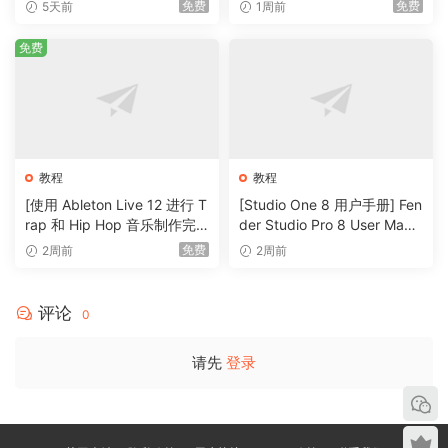
(Elements in Twenty-First C
Producers [TUTORiAL]（6.
免费
免费
5天前
1周前
“Inverted Double Snare Roll” found in many
entury Music Practice)（2M
51GB）
B）
variatoins of the Amen Break.
免费
After completinq Level 4 you will learn an effective
method which will allow you to play very fast
breakbeats.
After completinq Level 5 you will know how to
execute varoius chops/licks/ideas that will work well
教程
教程
for playinq Junqle/Drum and Bass/Breakcore.
[使用 Ableton Live 12 进行 T
[Studio One 8 用户手册] Fen
rap 和 Hip Hop 音乐制作完
der Studio Pro 8 User Manu
P2P
整教程] Udemy Trap and Hi
al v8.1.0-R2R（931MB）
免费
2周前
2周前
p Hop Music Production wit
🏠 HomePage
h Ableton Live 12 Complete
（6.2GB）
评论
0
请先
登录