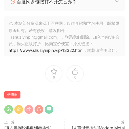
百度网盘链接打不开怎么办？
Vocal Doubler 发行说明
1.2.0版于2022年10月21日发布
本站部分资源来源于互联网，仅作介绍和学习使用，版权属
原著所有。若有侵权，请发邮件
更新和改进：
（shuziyinpin@gmail.com），联系我们删除。加入本站VIP会
员，购买正版打折，比淘宝价便宜！原文链接：
增加了对苹果芯片Mac（苹果M系列芯片）的原生支持。
https://www.shuziyinpin.vip/13322.html
，转载请注明出处。
注意：Vocal Doubler的VST2实例只在苹果硅质Mac上
使用Rosetta打开的DAW或NLE中可用。
增加了对macOS Monterey的支持。
增加了对Windows 11的支持。
0
0
取消了对macOS Mojave (10.14)及以前版本的支持。
废除了对Windows 8及更早版本的支持。
倍增器
修正了某些插件格式在效果插入菜单中使用的不一致的制
造商名称。Vocal Doubler现在将出现在所有插件格式的
制造商名称 “iZotope “下。
上一篇
下一篇
[复古氛围经典电钢琴插件]
[人声混音插件]Modern Metal