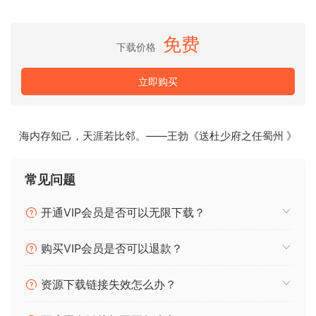
效果增强您的人声，增加丰富度和深度。我们备受赞誉的倍增
技术经过重新设计，采用全新的交互式用户界面，致力于帮助
免费
您以前所未有的速度实现出色的倍增。
下载价格
看到倍增
立即购买
通过交互式可视化直接控制倍增效果
上下拖动以增加或减少立体声分离
海内存知己，天涯若比邻。——王勃《送杜少府之任蜀州 》
向左或向右拉以向信号添加自然的人声变化
常见问题
创建丰富的纹理
开通VIP会员是否可以无限下载？
Vocal Doubler 非常适合直接放置在您的人声轨道上，只需添加
一点空间即可使其在混音中脱颖而出。
购买VIP会员是否可以退款？
使用“仅效果”模式，您还可以在不同的音轨上创建多个倍增人
资源下载链接失效怎么办？
声，以进一步自定义您的声音。