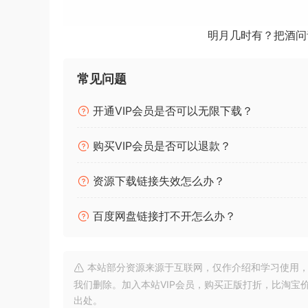
量样本，包括无数乐器和各种音高。
明月几时有？把酒问
令人印象深刻的新功能 Samplitude Music Studio
不仅仅是新版本的名称进行了改造：Music Stu
常见问题
曲。
开通VIP会员是否可以无限下载？
亮点一览
• EQ116 – 专业均衡器
购买VIP会员是否可以退款？
• 改进的 AUX 路由
• 优化的 MIDI 对象显示
资源下载链接失效怎么办？
• 直接录音 – 所听到的就是所得到的
• 高级音轨复制功能
百度网盘链接打不开怎么办？
• wizardFX Suite
• coreFX 延迟
• 32 种 Vita 乐器
本站部分资源来源于互联网，仅作介绍和学习使用，版权属原
• 音频内容：无限的声音和循环
我们删除。加入本站VIP会员，购买正版打折，比淘宝
出处。
• 24 位/96 kHz 质量的多轨录音