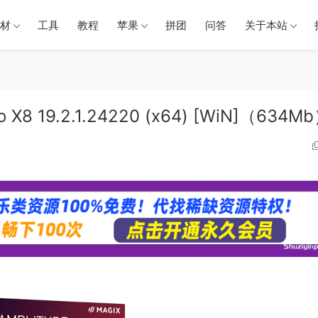
材
工具
教程
苹果
拼团
问答
关于本站
io X8 19.2.1.24220 (x64) [WiN]（634M