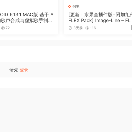
宿主
OID 6.13.1 MAC版 基于 A
[更新：水果全插件版+附加组
术的歌声合成与虚拟歌手制作
FLEX Pack] Image-Line – FL
3套音色
udio Producer Edition v26.1.
72
3天前
116
uild 5570 (All Plugins Editio
Addons) RePack [WiN]（1.06G
B+2.0GB+15.50GB）
请先
登录