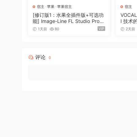
• Advanced track copy function
宿主
·
苹果
·
苹果宿主
宿主
• wizardFX Suite
[修订版1：水果全插件版+可选功
VOCAL
能] Image-Line FL Studio Prod
I 技
• coreFX Delay
ucer Edition v26.1.3.5336 (All P
软件 4
VIP
1天前
80
2天前
• 32 Vita instruments
lugins Edition) + Optional Feat
• Audio content: Unlimited sounds & loops
ures REV 1-GUISEPPE[MacOS
X]（1.1GB+330MB)
• Multitrack recording in 24-bit/96 kHz quality
评论
0
🏠 HomePage