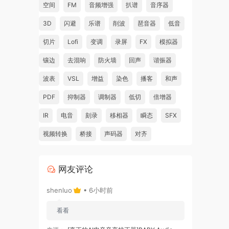
空间
FM
音频增强
扒谱
音序器
3D
闪避
乐谱
削波
琶音器
低音
切片
Lofi
变调
录屏
FX
模拟器
镶边
去混响
防火墙
回声
谐振器
波表
VSL
增益
染色
播客
和声
PDF
抑制器
调制器
低切
倍增器
IR
电音
刻录
移相器
瞬态
SFX
视频转换
桥接
声码器
对齐
网友评论
shenluo
• 6小时前
看看