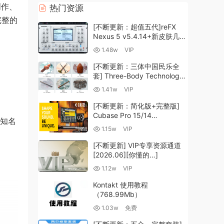
创作、
热门资源
完整的
[不断更新：超值五代]reFX
Nexus 5 v5.4.14+新皮肤几十
套+原厂+全套扩展+教程
1.48w
VIP
[WiN, MacOSX]（260GB+)
[不断更新：三体中国民乐全
套] Three-Body Technology-
R2R [WiN, MacOSX]
1.41w
VIP
（35.59GB+）
[不断更新：简化版+完整版]
Cubase Pro 15/14
界的知名
VR/R2R/U2B+原厂音源+插件
1.15w
VIP
+光谱层+扩展+安装 [WiN,
MacOSX]（704.0MB+）
[不断更新] VIP专享资源通道
[2026.06][你懂的…]
1.12w
VIP
Kontakt 使用教程
（768.99Mb）
1.03w
免费
提供大