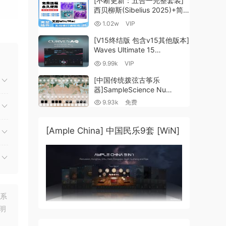
[不断更新：五合一完整套装]
西贝柳斯(Sibelius 2025)+简
谱插件V8+图片识别+音频识别
1.02w
VIP
+音色库+教程 [WiN,
MacOSX]（80.48GB+）
[V15终结版 包含v15其他版本]
歌
Waves Ultimate 15
v25.05.27+一键安装版+安装
9.99k
VIP
方法+使用教程 [WiN,
MacOSX]
[中国传统拨弦古筝乐
（4.1GB+10.2GB+9.6GB）
器]SampleScience Nu
Guzheng v2.0 x64 VST
9.93k
免费
VST3 AU DECENT SAMPLER
[WiN, MacOSX]（158MB)
[Ample China] 中国民乐9套 [WiN]
联系
明