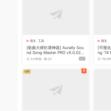
With Samplitude Music Studio you can start c
of a wide range of adaptable virtual instrume
samples.
Discover loops
After recording the perfect vocals, you need 
and ACID Loop Collections are arranged by gen
宿主
·
工具
宿主
instruments and various pitches.
[歌曲大师扒谱神器] Aurally Sou
[可视化
nd Song Master PRO v5.0.02
ng ’74
Impressive new features Samplitude Music Stu
[WiN]（355MB）
N]（7
VIP
4小时前
23
16小
It’s not just the name of the new version that
tried-and-true functions and innovative new too
荐
VIP
Highlights at a glance
• EQ116 – professional equalizer
• Improved AUX routing
• Optimized MIDI object display
• Direct recording – what you hear is what you