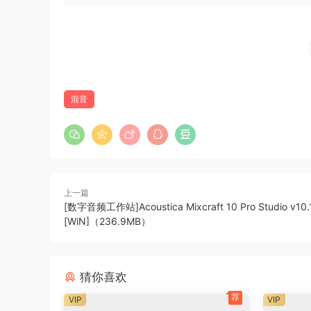
Start producing music with Samplitude Music S
creative functions that enable you to easily c
even complex song arrangements using innovat
in a few clicks.
混音
Tons of new features from Sequoia Pro and Sa
Make the most of essential features from our
includes EQ116, wizardFX Suite, coreFX Delay,
Start your next production with a full set of pr
上一篇
Studio and broadcast-tested stability
[数字音频工作站]Acoustica Mixcraft 10 Pro Studio v10.
[WiN]（236.9MB）
Samplitude Music Studio now runs on the ultr
Pro. Leading names in the world of music and
years. It offers stability and continuous perf
猜你喜欢
Endless possibilities Instruments, sounds & loo
荐
VIP
VIP