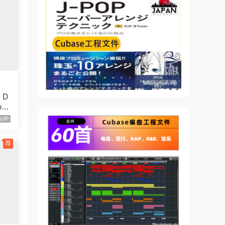
age
ol
 D
o 2
VIP
l.
荐