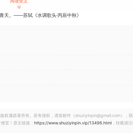
阅读全文
青天。——苏轼《水调歌头·丙辰中秋》
 X8
dio X8 包含久经考验的功能和创新的新工具，可让您立即制作专业
著所有。若有侵权，请发邮件（shuziyinpin@gmail.com），
价便宜！原文链接：
https://www.shuziyinpin.vip/13496.html
，转载请注