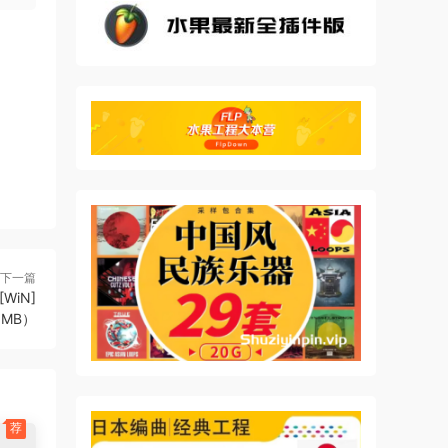
s
t
ongs
o
ks.
下一篇
 [WiN]
8MB）
a
ny
荐