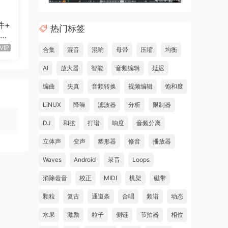
件+
热门标签
 St
3 B
VIP
合集
混音
混响
母带
压缩
均衡
n +
AI
放大器
智能
音频编辑
延迟
编曲
失真
音频转换
视频编辑
饱和度
LiNUX
降噪
滤波器
分析
限制器
DJ
和弦
打谱
响度
音频分离
立体声
变声
塑形器
修音
播放器
Waves
Android
录音
Loops
消除齿音
校正
MIDI
机架
磁带
颗粒
复古
通道条
合唱
频谱
动态
水果
激励
粒子
侧链
节拍器
相位