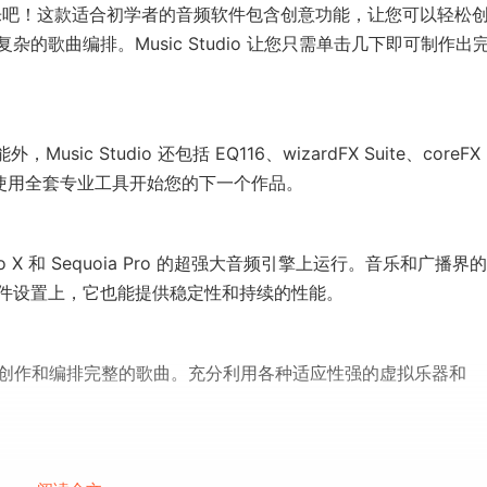
dio 制作音乐吧！这款适合初学者的音频软件包含创意功能，让您可以轻松
歌曲编排。Music Studio 让您只需单击几下即可制作出
c Studio 还包括 EQ116、wizardFX Suite、coreFX
。使用全套专业工具开始您的下一个作品。
tude Pro X 和 Sequoia Pro 的超强大音频引擎上运行。音乐和广播
件设置上，它也能提供稳定性和持续的性能。
您可以立即开始创作和编排完整的歌曲。充分利用各种适应性强的虚拟乐器和
dpool 和 ACID Loop Collections 按流派排列，