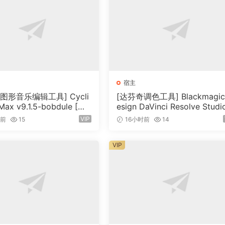
omposing and arranging full songs right away. Take advant
nts and Soundpools, each with hundreds of professional
to find the right drums and melodies to match. The Soundpo
re and offer a massive number of samples, in countless
宿主
图形音乐编辑工具] Cycli
[达芬奇调色工具] Blackmagic
 Max v9.1.5-bobdule [Wi
esign DaVinci Resolve Studi
dio X8
24MB）
1.0.4 Build 5 x64-R2R [WiN]
VIP
时前
15
16小时前
14
（9.59GB）
 has been given a makeover: Music Studio X8 is packed with
ls to get you producing professional songs in no time at al
VIP
 get