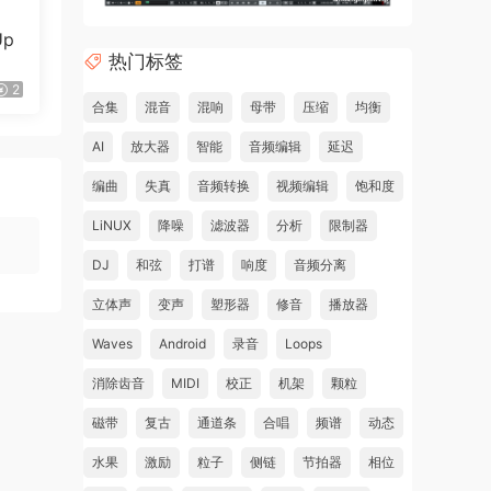
Up
热门标签
2
合集
混音
混响
母带
压缩
均衡
AI
放大器
智能
音频编辑
延迟
编曲
失真
音频转换
视频编辑
饱和度
LiNUX
降噪
滤波器
分析
限制器
DJ
和弦
打谱
响度
音频分离
立体声
变声
塑形器
修音
播放器
Waves
Android
录音
Loops
消除齿音
MIDI
校正
机架
颗粒
磁带
复古
通道条
合唱
频谱
动态
水果
激励
粒子
侧链
节拍器
相位