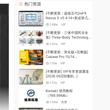
热门资源
[不断更新：超值五代]reFX
Nexus 5 v5.4.14+新皮肤几十
套+原厂+全套扩展+教程
1.48w
VIP
[WiN, MacOSX]（260GB+)
[不断更新：三体中国民乐全
套] Three-Body Technology-
R2R [WiN, MacOSX]
1.41w
VIP
（35.59GB+）
[不断更新：简化版+完整版]
Cubase Pro 15/14
VR/R2R/U2B+原厂音源+插件
1.15w
VIP
+光谱层+扩展+安装 [WiN,
MacOSX]（704.0MB+）
[不断更新] VIP专享资源通道
[2026.06][你懂的…]
1.12w
VIP
Kontakt 使用教程
（768.99Mb）
1.06w
免费