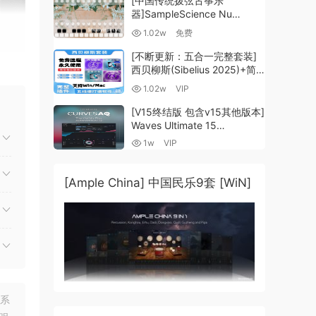
[中国传统拨弦古筝乐
器]SampleScience Nu
Guzheng v2.0 x64 VST
1.02w
免费
VST3 AU DECENT SAMPLER
[WiN, MacOSX]（158MB)
[不断更新：五合一完整套装]
西贝柳斯(Sibelius 2025)+简
谱插件V8+图片识别+音频识别
1.02w
VIP
+音色库+教程 [WiN,
MacOSX]（80.48GB+）
[V15终结版 包含v15其他版本]
Waves Ultimate 15
v25.05.27+一键安装版+安装
1w
VIP
方法+使用教程 [WiN,
MacOSX]
（4.1GB+10.2GB+9.6GB）
[Ample China] 中国民乐9套 [WiN]
或系
联系