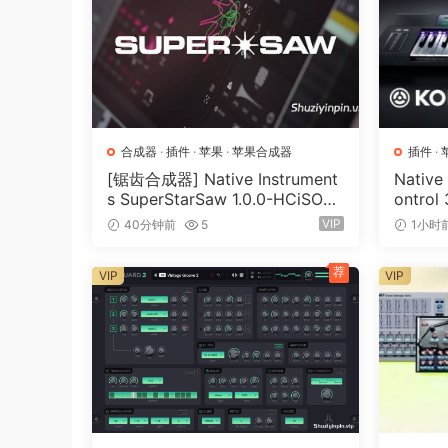
https://unitedplugins.com/SubBassDoct
Install .exe and then replace with patche
合成器
·
插件
·
苹果
·
苹果合成器
插件
·
[锯齿合成器] Native Instrument
Native
s SuperStarSaw 1.0.0-HCiSO
ontrol
[MacOSX]（182.43MB）
（ 823
VIP
40分钟前
5
1小时
荐
VIP
VIP