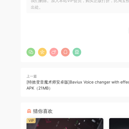
我们删除。加入本站VIP会员，购买正版打折，比淘宝
出处。
NFO
（64 位：VST2、VST3、AAX）
（32 位：VST2、VST3）
https://unitedplugins.com/SubBassDoct
安装.exe，然后用修补程序替换
Treat Your SubBass Right
Treating the lowest frequencies is not an easy 
上一篇
impossible. If you mix while travelling or you
[特效变音魔术师安卓版]Baviux Voice changer with effect
the doctor. Namely SubBass Doctor 808.
APK（21MB）
NFO
猜你喜欢
(64-bit: VST2, VST3, AAX)
(32-bit: VST2, VST3)
VIP