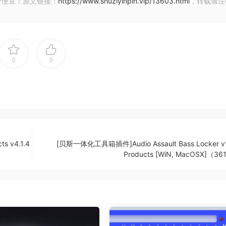
价便宜！原文链接：
https://www.shuziyinpin.vip/13603.html
，转载请注
0
0
or808/
task. And in some listening environments, it is almost
r mixing room or your system is not 110% perfect, you shoul
s v4.1.4
[贝斯一体化工具箱插件]Audio Assault Bass Locker v1.
Products [WiN, MacOSX]（3