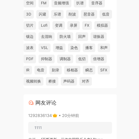
空间
FM
音频增强
扒谱
音序器
3D
闪避
乐谱
削波
琶音器
低音
切片
Lofi
变调
录屏
FX
模拟器
镶边
去混响
防火墙
回声
谐振器
波表
VSL
增益
染色
播客
和声
PDF
抑制器
调制器
低切
倍增器
IR
电音
刻录
移相器
瞬态
SFX
视频转换
桥接
声码器
对齐
网友评论
1292836134
• 20分钟前
1111