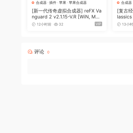
合成器
·
插件
·
苹果
·
苹果合成器
合成器
[新一代传奇虚拟合成器] reFX Va
[复古经典
nguard 2 v2.1.15-V.R [WiN, Mac
lassic
OSX]（184MB+240MB）
（27.
VIP
12小时前
32
13小
评论
0