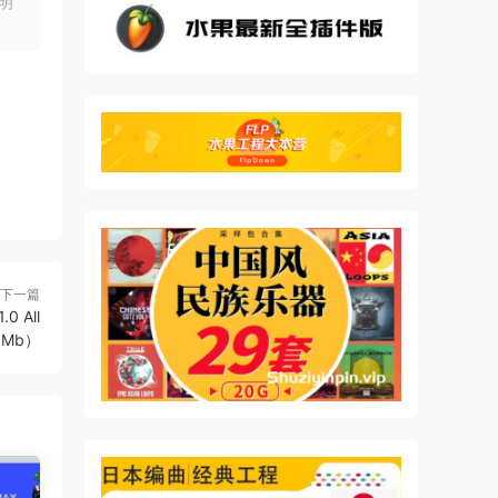
明
下一篇
d see
0 All
61Mb）