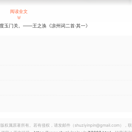
阅读全文
度玉门关。——王之涣《凉州词二首·其一》
 6 October 2024 | 35 MB
中，这几乎是不可能的。如果您在旅途中混音，或者您的混音室
octor 808。
著所有。若有侵权，请发邮件（shuziyinpin@gmail.com），