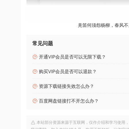
羌笛何须怨杨柳，春风不
常见问题
开通VIP会员是否可以无限下载？
购买VIP会员是否可以退款？
BUBBiX |
资源下载链接失效怎么办？
安装方法：
安装之后，替换插件。
百度网盘链接打不开怎么办？
正确处理您的 SubBass
处理最低频率不是一件容易的事。在某些聆听环境
统不是 110% 完美，您应该去看医生。即 SubBass D
本站部分资源来源于互联网，仅作介绍和学习使用，版权属原