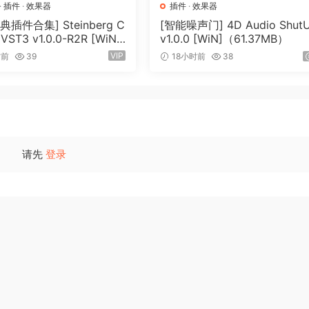
·
插件
·
效果器
插件
·
效果器
插件合集] Steinberg C
[智能噪声门] 4D Audio Shut
s VST3 v1.0.0-R2R [WiN]
v1.0.0 [WiN]（61.37MB）
9MB）
VIP
时前
39
18小时前
38
请先
登录