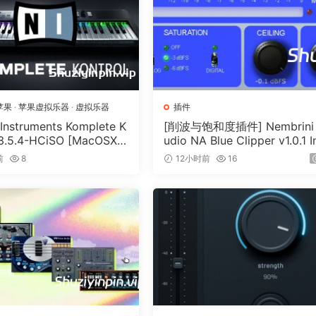
or808/
d.
苹果
·
苹果虚拟乐器
·
虚拟乐器
插件
 Instruments Komplete K
[削波与饱和度插件] Nembrini
 3.5.4-HCiSO [MacOSX]
udio NA Blue Clipper v1.0.1 I
.17MB）
Keygen-R2R [WiN]（11.2MB
前
8
12小时前
16