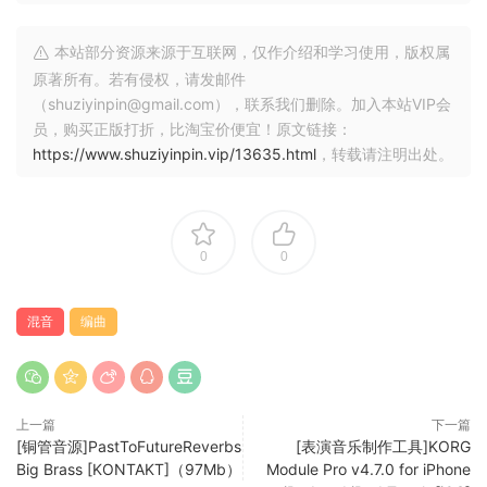
置和乐器的音阶同步到正在播放的 Clip 中。Live 中的任何更改
都将反映在 Push 中，反之亦然。
本站部分资源来源于互联网，仅作介绍和学习使用，版权属
原著所有。若有侵权，请发邮件
扩展概率
（shuziyinpin@gmail.com），联系我们删除。加入本站VIP会
为一组音符分配一个概率规则，以便在触发触发器时播放整组
员，购买正版打折，比淘宝价便宜！原文链接：
音符。或者选择一个和弦，并告诉 Live 在触发概率触发器时随
https://www.shuziyinpin.vip/13635.html
，转载请注明出处。
机播放其中的一个音符。
拥抱并探索调音
遵循您喜欢的调音系统或更轻松地尝试不同的调音系统。在 12
0
0
音平均律系统之外工作，并使用 Live 的装置以及任何支持 MPE
的插件进行调音。
混音
编曲
Meld
一种双音色、支持 MPE 的乐器，专为深沉的声音塑造而设计，
可让您通过其两个易于使用的宏振荡器创建各种纹理和实验音
上一篇
下一篇
调。
[铜管音源]PastToFutureReverbs
[表演音乐制作工具]KORG
Big Brass [KONTAKT]（97Mb）
Module Pro v4.7.0 for iPhone
Granulator III