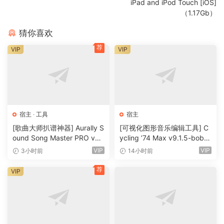
iPad and iPod Touch [iOS]
罗伯特·汉克 （Robert Henke） 的颗粒乐器的最新版本现在具
（1.17Gb）
有 MPE 功能，让您可以对音符弯曲、颤音和滑音等参数进行富
猜你喜欢
有表现力的控制。此外，您现在可以实时捕获音频并立即开始
处理它。
荐
VIP
VIP
Roar
使用 Live 的新着色和饱和度效果器，从微妙而精确的母带级温
暖到狂野且不可预测的声音降级，应有尽有。Roar 的三个饱和
级可用于串联、并联，甚至用于中/侧和多频段配置，并且它配
宿主
·
工具
宿主
备了反馈发生器和广泛的调制矩阵。
[歌曲大师扒谱神器] Aurally S
[可视化图形音乐编辑工具] C
ound Song Master PRO v5.
ycling ’74 Max v9.1.5-bobd
新的 Modulation Behavior 调制
0.02 [WiN]（355MB）
ule [WiN]（724MB）
VIP
VIP
3小时前
14小时前
目标不再由调制源接管。这意味着即使在为其分配了 LFO 或其
他调制源之后，你仍然可以调整正在调制的参数，从而打开更
荐
VIP
快的工作流程、更多演奏可能性和连续实时控制参数。
新包
Lost and Found
– 由不寻常的材料、打击乐小饰品、独特的拟