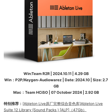
Win:Team R2R | 2024.10.11 | 4.29 GB
Win：P2P/Keygen-Audiowarez | Date: 2024.10 | Size: 2.7
GB
Mac：Team HCiSO | 07 October 2024 | 2.92 GB
特别推荐：
[Ableton Live原厂完整综合音色库]Ableton Live
Suite 12 Library (Sound Packs ) [ALP]（47Gb）