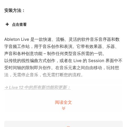
安装方法：
点击查看
Ableton Live 是一款快速、流畅、灵活的软件音乐音序器和数
字音频工作站，用于音乐创作和表演。它带有效果器、乐器、
声音和各种创意功能 – 制作任何类型音乐所需的一切。
以传统的线性编曲方式创作，或者在 Live 的 Session 界面中不
受时间轴的限制即兴创作。在音乐元素之间自由移动，玩转想
法，无需停止音乐，也无需打断您的流程。
→ Live 12 中的所有新功能和更新：
MIDI 变换
阅读全文
为您的 MIDI Clip 创建各种简单或复杂的变化：添加装饰音和运
音法，绘制加速和减速曲线，连接连续的音符和和弦，或模拟
吉他的扫弦。