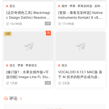
音录音和富有表现力的物品制成的声音集合，为您的作品注入
宿主
插件
·
苹果
·
苹果采样器
·
采样
个性和真实性。深入挖掘并创建装饰性、富有表现力的乐器、
器
[达芬奇调色工具] Blackmagi
[更新：康泰克采样器] Native
俏皮的 Drum Racks 和丰富的音效。
c Design DaVinci Resolve St
Instruments Kontakt 8 v8.1
udio 21.0.4 Build 5 x64-R2R
2.1 [WiN, MacOSX]（1.2GB
VIP
15小时前
17小时前
New Pack
[WiN]（9.59GB）
+）
Performance Pack
– Iftah 的一组创新设备，突破了 Live 表
荐
VIP
演的界限。捕捉 Set 的快照并在以后部署，使用分层的宏和曲
线控制多个参数，在 Arrangement 界面中使用循环来扩展演
奏，并在录制之前预先安排演奏的结构。
堆叠细节视图
宿主
·
苹果
·
苹果宿主
宿主
同时查看您的设备和 Clip 编辑器，或自动化和设备参数 – 因此
您可以工作而不会因在视图之间切换而分心。
[修订版1：水果全插件版+可
VOCALOID 6.13.1 MAC版 基
选功能] Image-Line FL Studi
于 AI 技术的歌声合成与虚拟
o Producer Edition v26.1.3.5
歌手制作软件 43套音色
View 样式
VIP
1天前
2天前
336 (All Plugins Edition) + O
Live 12 更简洁、更简约的外观消除了视觉复杂性，并专注于您
ptional Features REV 1-GUIS
的音乐。
EPPE[MacOSX]（1.1GB+33
评论
0
0MB)
Arrangement