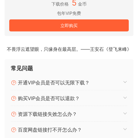
5
下载价格
金币
MIDI 发生器
包年VIP免费
使用新的 MIDI 发生器唤起旋律、和弦和节奏。为您选择的
Generator 提供自定义约束，观看它创建俏皮的原始模式，然
立即购买
后将它产生的想法变成您自己的想法。
Max for Live MIDI Tools
不畏浮云遮望眼，只缘身在最高层。——王安石《登飞来峰》
Max 现在促进了更伟大的实验，让你可以创建新的 MIDI 变换和
发生器 – 基于现有的或你自己的创作。
常见问题
MIDI 编辑改进
按音高、力度或持续时间排列所选音符的顺序。以新的方式拉
开通VIP会员是否可以无限下载？
伸、拆分、切碎或加入音符;塑造音符的力度;将它们移调到一个
刻度上;或者以半音阶或调性方式添加音程。
购买VIP会员是否可以退款？
键和音阶：
资源下载链接失效怎么办？
在 Live 的控制栏中设置所选 Clip 的音阶，以便在你创建的任何
Clip 中查看其音符。然后，以音阶高亮显示为指导来编辑
百度网盘链接打不开怎么办？
Clip，使用 Clip 音阶来转换和生成音乐创意，或者将 MIDI 装