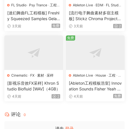
FL Studio
·
Psy Trance
·
工程
·
Ableton Live
·
EDM
·
FL Studio
素材
·
采样
·
Logic Pro
·
Pop
·
工程
·
素材
·
[迷幻舞曲FL工程模板] Freshl
[流行电子舞曲素材多宿主模
采样
y Squeezed Samples Gelar
板] Stickz Chroma Project Fi
di Template Essentials Vol.1
le Expansion（2.53GB）
免费
3天前
3天前
2
（54.7MB）
免费
Cinematic
·
FX
·
素材
·
采样
Ableton Live
·
House
·
工程
·
素
材
·
采样
[影视乐音效FX采样] Khron S
[Ableton工程模板浩室] Innov
tudio Biofluid [WAV]（4GB）
ation Sounds Fisher Yeah T
he Girls (Rmv Remake)（13
免费
4天前
2
4天前
5.25MB）
评论
0
请先
登录