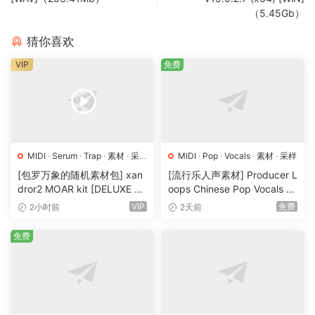
（5.45Gb）
猜你喜欢
VIP
免费
MIDI
·
Serum
·
Trap
·
素材
·
采
MIDI
·
Pop
·
Vocals
·
素材
·
采样
样
·
预置
[包罗万象的随机素材包] xan
[流行乐人声素材] Producer L
dror2 MOAR kit [DELUXE VE
oops Chinese Pop Vocals Vo
RSION] [WAV, MiDi]（3.1G
l.1 [WAV, MiDi, REX]（3.21G
VIP
免费
2小时前
2天前
B）
B）
免费