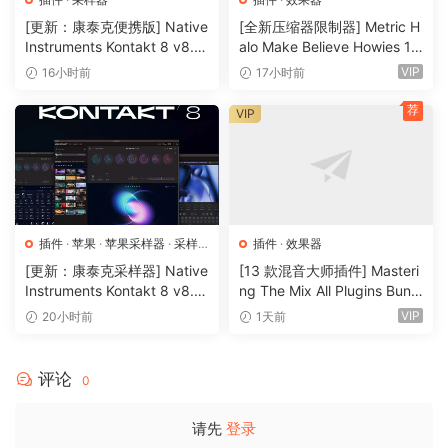
want
[更新：康泰克便携版] Native
[全新压缩器限制器] Metric H
MAC-user: Install
Instruments Kontakt 8 v8.1
alo Make Believe Howies 17
When done = Read Tubetizer KEYS.txt
2.1 PORTABLE-vkDanilov
9 v4.1.17-R2R [WiN]（30.0
VIP
16小时前
17小时前
[WiN]（1.25GB）
MB）
//// 10.11.2024 V1.0.3
荐
VIP
– Moved menu items to bottom of gui
– added clean I/O to meter out
– Set Comp knob default to 0
– Fixed GR meter display
//// 10.04.2024 V1.0.2
插件
·
苹果
·
苹果采样器
·
采样
插件
·
效果器
器
– Fixed on off switch in A/B
[更新：康泰克采样器] Native
[13 款混音大师插件] Masteri
Instruments Kontakt 8 v8.1
ng The Mix All Plugins Bundl
2.1 [WiN, MacOSX]（1.2GB
e v2026.08.03 [WiN, MacO
VIP
20小时前
1天前
🏠 HomePage
+）
SX]（180MB+）
评论
0
请先
登录