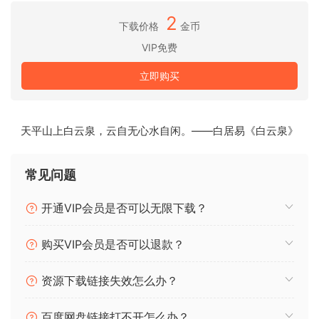
2
下载价格
金币
将插件文件拖放到电脑上的相应文件夹位置。
VIP免费
插件的常见位置为：
立即购买
VST3：
C:\Program Files\Common Files\VST3
天平山上白云泉，云自无心水自闲。——白居易《白云泉》
AAX：
C:\Program Files\Common Files\Avid\Audio\Plug-Ins
常见问题
插件介绍：
开通VIP会员是否可以无限下载？
Tubetizer 带有 3 个电子管饱和电路，以及内置压缩，是混音
购买VIP会员是否可以退款？
中任何元素的完美配色盒！
资源下载链接失效怎么办？
从微妙的温暖到强烈的失真，3 个内置电路可以满足您混音中
的任何元素的需求！
百度网盘链接打不开怎么办？