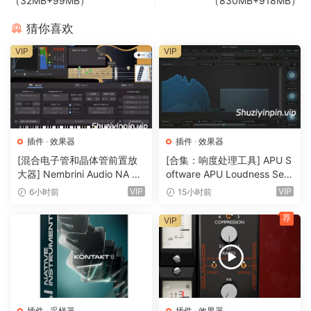
（32MB+99MB）
（830MB+918MB）
猜你喜欢
原文介绍：
VIP
VIP
Tubetizer brings 3 Tube Saturation circuits, alongside
built-in compression to be the perfect color-box for any
element in your mix!
From subtle warmth to aggressive distortion, the 3
插件
·
效果器
插件
·
效果器
included circuits have you covered for any element in your
[混合电子管和晶体管前置放
[合集：响度处理工具] APU S
mix!
大器] Nembrini Audio NA Ba
oftware APU Loudness Seri
ss 3500 v1.0.0 Incl Keygen-
es v5.7.0 Incl Keygen-R2R
VIP
VIP
6小时前
15小时前
R2R [WiN]（31.0MB）
[WiN]（50.6MB）
NFO
荐
VIP
https://www.kiiveaudio.com/products/tubet
izer
64-bit: (VST3, AAX)
PC-user: Extract untouched files where you
插件
·
采样器
插件
·
效果器