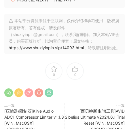
NFO
本站部分资源来源于互联网，仅作介绍和学习使用，版权属
https://www.kiiveaudio.com/products/tubet
原著所有。若有侵权，请发邮件
izer
（shuziyinpin@gmail.com），联系我们删除。加入本站VIP会
64 位：（VST3、AAX）
员，购买正版打折，比淘宝价便宜！原文链接：
PC 用户：将未修改的文件提取到您想要的位置
https://www.shuziyinpin.vip/14093.html
，转载请注明出处。
MAC 用户：安装
完成后 = 读取 Tubetizer KEYS.txt
//// 10.11.2024 V1.0.3
0
0
– 将菜单项移至 GUI 底部
– 为仪表输出添加干净的 I/O
– 将 Comp 旋钮默认值设置为 0
– 修复 GR 仪表显示
上一篇
下一篇
[压缩器/限制器]Kiive Audio
[西贝柳斯 制谱工具]AVID
//// 10.04.2024 V1.0.2
ADC1 Compressor Limiter v1.1.3
Sibelius Ultimate v2024.6.1 Trial
– 修复 A/B 中的开关
[WiN, MacOSX]
Reset [WiN, MacOSX]