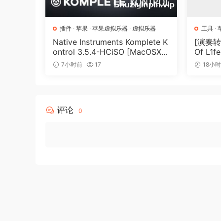
插件
·
苹果
·
苹果虚拟乐器
·
虚拟乐器
工具
·
Native Instruments Komplete K
[演奏转
ontrol 3.5.4-HCiSO [MacOSX]
Of L1fe
（ 823.17MB）
ARCAD
7小时前
17
18小
MB）
评论
0