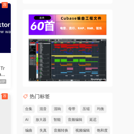
荐
Tr
ac
VIP
热门标签
荐
合集
混音
混响
母带
压缩
均衡
AI
放大器
智能
音频编辑
延迟
编曲
失真
音频转换
视频编辑
饱和度