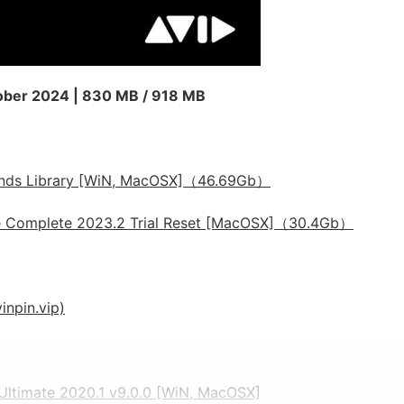
tober 2024 | 830 MB / 918 MB
s Library [WiN, MacOSX]（46.69Gb）
mplete 2023.2 Trial Reset [MacOSX]（30.4Gb）
pin.vip)
mate 2020.1 v9.0.0 [WiN, MacOSX]