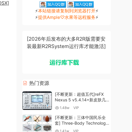
SX]
⚡
本站链接请复制到浏览器打开
⚡
⚡
提供Ample♡水果等远程服务
⚡
[2026年后发布的大多R2R版需要安
装最新R2RSystem运行库才能激活]
热门资源
[不断更新：超值五代]reFX
Nexus 5 v5.4.14+新皮肤几十
套+原厂+全套扩展+教程
1.48w
VIP
[WiN, MacOSX]（260GB+)
[不断更新：三体中国民乐全
套] Three-Body Technology-
R2R [WiN, MacOSX]
1.41w
VIP