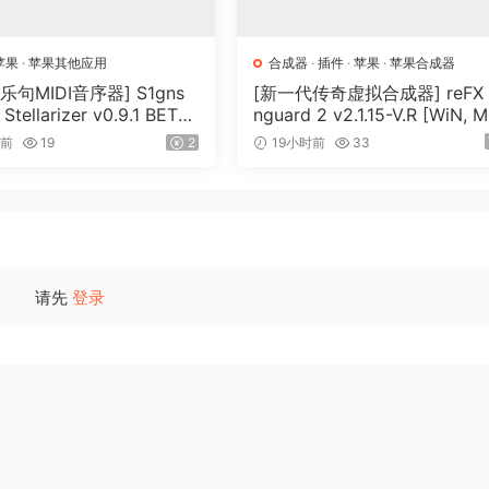
苹果
·
苹果其他应用
合成器
·
插件
·
苹果
·
苹果合成器
乐句MIDI音序器] S1gns
[新一代传奇虚拟合成器] reFX 
 Stellarizer v0.9.1 BETA-
nguard 2 v2.1.15-V.R [WiN, 
iA [WiN, MacOSX]（22
OSX]（184MB+240MB）
时前
19
2
19小时前
33
请先
登录