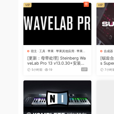
荐
VIP
VIP
宿主
·
工具
·
苹果
·
苹果其他应用
·
苹果宿
合成器
主
[更新：母带处理] Steinberg Wa
[锯齿合成
veLab Pro 13 v13.0.30+安装方
s Supe
法 [WiN, MacOSX]（285.6MB
[MacO
VIP
5小时前
19
7小时
+）