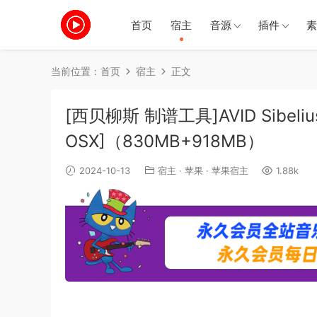
首页
宿主
音源
插件
素
当前位置：
首页
宿主
正文
[西贝柳斯 制谱工具]AVID Sibelius Ul
OSX]（830MB+918MB）
2024-10-13
宿主
·
苹果
·
苹果宿主
1.88k