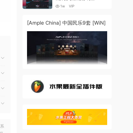
v25.05.27+一键安装版+安装
1w
VIP
方法+使用教程 [WiN,
MacOSX]
（4.1GB+10.2GB+9.6GB）
[Ample China] 中国民乐9套 [WiN]
开始创
止物
c,
keeps
联系