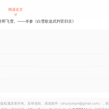
tateMe Ultimate 2020.1 v9.0.0 [WiN]
阅读全文
Performer v4.0.0 [WiN, MacOSX]
月即飞雪。——岑参《白雪歌送武判官归京》
有抱负的作曲家和词曲作者，还是教师和学生，任何人都可以快速轻松地
人来说，直观的界面可以引导您完成整个过程。磁性布局可以防
轻松快速地获得专业效果。
st and easy way for anyone to start writing and sharing musi
 teachers and students. For those not yet comfortable with
ce guides you through the process. Magnetic Layout, which 
tional time-saving tools make it easy to get professional
著所有。若有侵权，请发邮件（shuziyinpin@gmail.com），