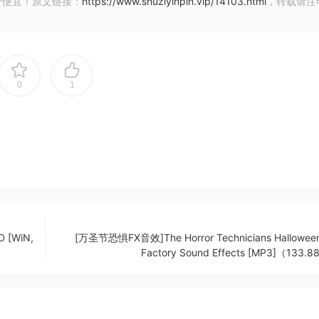
价便宜！原文链接：
https://www.shuziyinpin.vip/14103.html
，转载请注
0
1
 [WiN,
[万圣节恐惧FX音效]The Horror Technicians Halloween
Factory Sound Effects [MP3]（133.