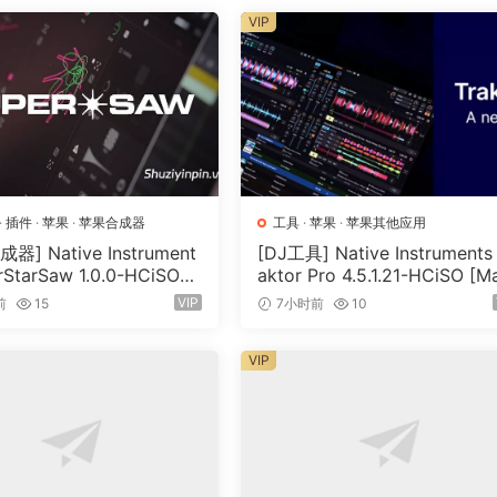
VIP
·
插件
·
苹果
·
苹果合成器
工具
·
苹果
·
苹果其他应用
器] Native Instrument
[DJ工具] Native Instruments 
rStarSaw 1.0.0-HCiSO
aktor Pro 4.5.1.21-HCiSO [M
SX]（182.43MB）
OSX]（402.83MB）
VIP
前
15
7小时前
10
VIP