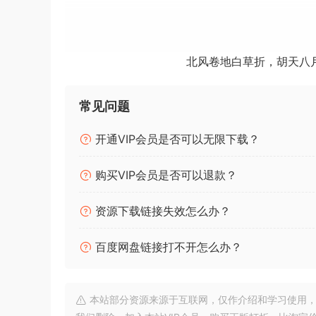
[图片识别-乐谱制作工具]Neuratron PhotoScore & No
[人工智能乐谱播放引擎]Wallander Instruments Note
北风卷地白草折，胡天八
安装方法：
常见问题
点击查看
开通VIP会员是否可以无限下载？
Avid Sibelius 是一款乐谱软件，无论是
购买VIP会员是否可以退款？
作和分享音乐。对于那些还不熟悉使用乐谱软件的
体相互碰撞，还有其他节省时间的工具，让您可以
资源下载链接失效怎么办？
Avid Sibelius is notation software that is a fa
百度网盘链接打不开怎么办？
from the aspiring composer and songwriter, to
using notation software, the intuitive interfa
objects from bumping into each other, and addi
本站部分资源来源于互联网，仅作介绍和学习使用，版权属原
results fast.