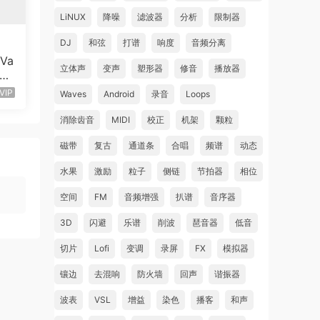
LiNUX
降噪
滤波器
分析
限制器
DJ
和弦
打谱
响度
音频分离
Va
立体声
变声
塑形器
修音
播放器
Mac
VIP
Waves
Android
录音
Loops
消除齿音
MIDI
校正
机架
颗粒
磁带
复古
通道条
合唱
频谱
动态
水果
激励
粒子
侧链
节拍器
相位
空间
FM
音频增强
扒谱
音序器
3D
闪避
乐谱
削波
琶音器
低音
切片
Lofi
变调
录屏
FX
模拟器
镶边
去混响
防火墙
回声
谐振器
波表
VSL
增益
染色
播客
和声