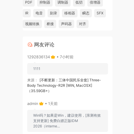
PDF
抑制器
调制器
低切
倍增器
IR
电音
刻录
移相器
瞬态
SFX
视频转换
桥接
声码器
对齐
网友评论
1292836134
• 7小时前
1111
来源：
[不断更新：三体中国民乐全套] Three-
Body Technology-R2R [WiN, MacOSX]
（35.59GB+）
admin
• 1天前
Win吗？如果是Win，建议使用，[亲测有效
支持更新] 免费白嫖正版IDM
2026（interne...