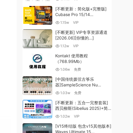
（35.59GB+）
[不断更新：简化版+完整版]
Cubase Pro 15/14
VR/R2R/U2B+原厂音源+插件
1.15w
VIP
+光谱层+扩展+安装 [WiN,
MacOSX]（704.0MB+）
[不断更新] VIP专享资源通道
[2026.06][你懂的…]
1.12w
VIP
Kontakt 使用教程
（768.99Mb）
1.06w
免费
[中国传统拨弦古筝乐
器]SampleScience Nu
Guzheng v2.0 x64 VST
1.03w
免费
VST3 AU DECENT SAMPLER
[WiN, MacOSX]（158MB)
[不断更新：五合一完整套装]
西贝柳斯(Sibelius 2025)+简
谱插件V8+图片识别+音频识别
1.02w
VIP
+音色库+教程 [WiN,
MacOSX]（80.48GB+）
[V15终结版 包含v15其他版本]
Waves Ultimate 15