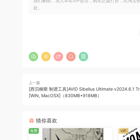
22 – 万圣节邪恶声音 [声音
我们删除。加入本站VIP会员，购买正版打折，比淘宝
处。
23 – 恐怖的万圣节声音 [音效] 3:02
DjYOPMiX
Artist: Halloween Fear Factory Sound Effects
Title : The Horror Technicians
Format: Digital [MP3] Label: Mezza Music
Total Length: 50:01
Genres: Halloween Sounds Effects & Special 
上一篇
Tracklist :
[西贝柳斯 制谱工具]AVID Sibelius Ultimate v2024.6.1 Tri
01 – Spooky Halloween Sounds [Sound Effects
[WiN, MacOSX]（830MB+918MB）
02 – Creepy Halloween Sounds [Sound Effects
03 – Scary Halloween Sounds [Sound Effects] 
04 – Halloween Monster Sounds [Sound Effect
猜你喜欢
05 – Halloween Zombie Sounds [Sound Effects
免费
VIP
06 – Halloween Nigtmare Sounds [Sound Effec