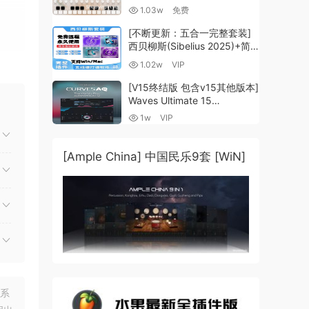
Guzheng v2.0 x64 VST
1.03w
免费
VST3 AU DECENT SAMPLER
[WiN, MacOSX]（158MB)
[不断更新：五合一完整套装]
西贝柳斯(Sibelius 2025)+简
谱插件V8+图片识别+音频识别
1.02w
VIP
+音色库+教程 [WiN,
MacOSX]（80.48GB+）
[V15终结版 包含v15其他版本]
Waves Ultimate 15
v25.05.27+一键安装版+安装
1w
VIP
方法+使用教程 [WiN,
MacOSX]
（4.1GB+10.2GB+9.6GB）
[Ample China] 中国民乐9套 [WiN]
联系