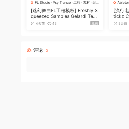
23 – Horrible Halloween Sounds [Sound Effect
FL Studio
·
Psy Trance
·
工程
·
素材
·
采
Ableto
样
Pro
·
P
[迷幻舞曲FL工程模板] Freshly S
[流行
🏠 HomePage
queezed Samples Gelardi Tem
tickz 
plate Essentials Vol.1（54.7M
nsion
免费
4天前
45
5天前
B）
评论
0