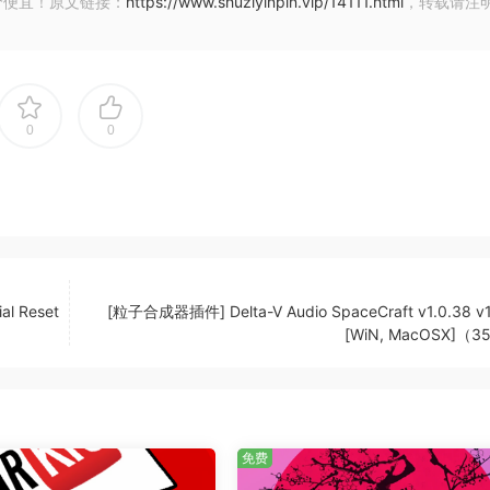
价便宜！原文链接：
https://www.shuziyinpin.vip/14111.html
，转载请注
0
0
Movie Horror Samples FX
al Reset
[粒子合成器插件] Delta-V Audio SpaceCraft v1.0.38 v1
] 2:01
[WiN, MacOSX]（
] 2:01
1:09
s] 2:00
] 2:00
免费
ts] 1:08