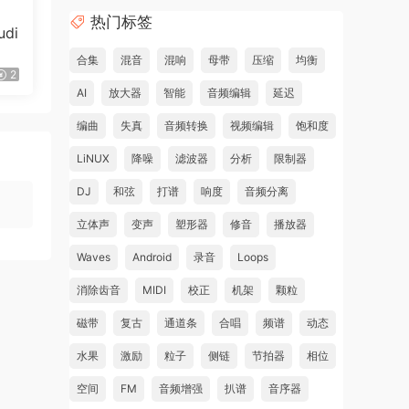
热门标签
di
合集
混音
混响
母带
压缩
均衡
2
AI
放大器
智能
音频编辑
延迟
编曲
失真
音频转换
视频编辑
饱和度
LiNUX
降噪
滤波器
分析
限制器
DJ
和弦
打谱
响度
音频分离
立体声
变声
塑形器
修音
播放器
Waves
Android
录音
Loops
消除齿音
MIDI
校正
机架
颗粒
磁带
复古
通道条
合唱
频谱
动态
水果
激励
粒子
侧链
节拍器
相位
空间
FM
音频增强
扒谱
音序器