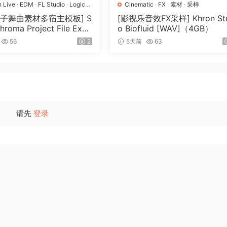
s] 3:02
n Live
·
EDM
·
FL Studio
·
Logic
Cinematic
·
FX
·
素材
·
采样
op
·
工程
·
素材
·
采样
电子舞曲素材多宿主模板] S
[影视乐音效FX采样] Khron Stu
Chroma Project File Expa
o Biofluid [WAV]（4GB）
（2.53GB）
56
2
5天前
63
请先
登录