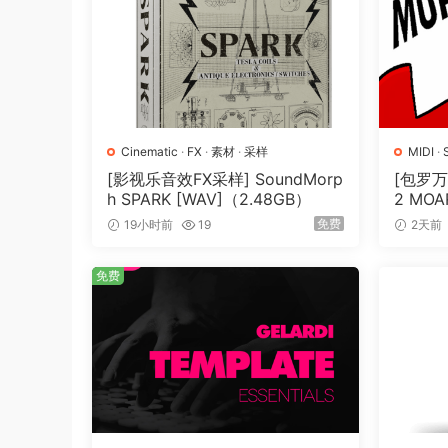
07 – Halloween Horror Sounds [Sound Effects]
08 – Halloween Dark & Stormy Sounds [Sound 
09 – Halloween Vampire Sounds [Sound Effect
10 – Halloween Ghost Sounds [Sound Effects] 
11 – Haunted Halloween Sounds [Sound Effects
12 – Ooky Halloween Sounds [Sound Effects] 2
Cinematic
·
FX
·
素材
·
采样
MIDI
·
[影视乐音效FX采样] SoundMorp
[包罗万
13 – Crazy Halloween Sounds [Sound Effects] 
h SPARK [WAV]（2.48GB）
2 MOAR
14 – Halloween Mummy Sounds [Sound Effects
N] [WA
免费
19小时前
19
2天前
15 – Halloween Witch Sounds [Sound Effects] 
16 – Halloween Gremlin Sounds [Sound Effects
免费
17 – Halloween Wraith Sounds [Sound Effects]
18 – Halloween Ghoul Sounds [Sound Effects] 
19 – Halloween Mutant Sounds [Sound Effects]
20 – Halloween Weird Sounds [Sound Effects]
21 – Halloween Graveyard Sounds [Sound Effe
22 – Halloween Evil Sounds [Sound Effects] 3