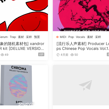
 1:15
Effects] 2:00
s] 1:55
1:32
] 1:29
:10
Serum
·
Trap
·
素材
·
采样
·
预置
MIDI
·
Pop
·
Vocals
·
素材
·
采样
象的随机素材包] xandror
[流行乐人声素材] Producer L
1:29
 kit [DELUXE VERSIO
ps Chinese Pop Vocals Vol.1
] 1:59
V, MiDi]（3.1GB）
[WAV, MiDi, REX]（3.21GB）
VIP
49
4天前
50
1:37
] 3:02
 3:02
3:02
 3:02
 3:02
cts] 3:02
:02