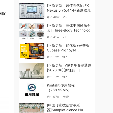
[不断更新：超值五代]reFX
Nexus 5 v5.4.14+新皮肤几十
MiX
套+原厂+全套扩展+教程
1.48w
VIP
[WiN, MacOSX]（260GB+)
[不断更新：三体中国民乐全
套] Three-Body Technology-
R2R [WiN, MacOSX]
1.41w
VIP
（35.59GB+）
[不断更新：简化版+完整版]
Cubase Pro 15/14
VR/R2R/U2B+原厂音源+插件
1.15w
VIP
+光谱层+扩展+安装 [WiN,
MacOSX]（704.0MB+）
[不断更新] VIP专享资源通道
[2026.06][你懂的…]
1.12w
VIP
Kontakt 使用教程
（768.99Mb）
1.07w
免费
[中国传统拨弦古筝乐
器]SampleScience Nu