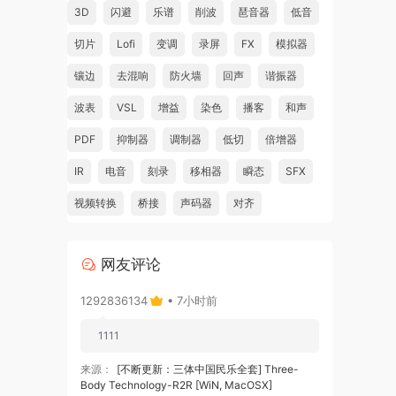
3D
闪避
乐谱
削波
琶音器
低音
切片
Lofi
变调
录屏
FX
模拟器
镶边
去混响
防火墙
回声
谐振器
波表
VSL
增益
染色
播客
和声
PDF
抑制器
调制器
低切
倍增器
IR
电音
刻录
移相器
瞬态
SFX
视频转换
桥接
声码器
对齐
网友评论
1292836134
• 7小时前
1111
来源：
[不断更新：三体中国民乐全套] Three-
Body Technology-R2R [WiN, MacOSX]