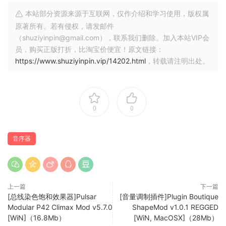
iTunes video DRM removal tool helps you easily remove
本站部分资源来源于互联网，仅作介绍和学习使用，版权属
DRM from iTunes DRM-protected M4V movies, TV shows
原著所有。若有侵权，请发邮件
and music videos and convert them to MP4 with this handy
（shuziyinpin@gmail.com），联系我们删除。加入本站VIP会
iTunes M4V to MP4
员，购买正版打折，比淘宝价便宜！原文链接：
https://www.shuziyinpin.vip/14202.html
，转载请注明出处。
Converter with 100% original quality.
Remove DRM from iTunes movies and TV shows,
purchased or rented.
Convert iTunes M4V videos to MP4.
0
0
Break the 30-day/48-hour limitation on iTunes rental
movies.
音序器
Play output DRM-free MP4 videos anywhere you want.
Play iTunes movie/TV show on non-apple devices
With Ondesoft M4V Converter, M4V DRM will be removed
上一篇
下一篇
and the converted iTunes movies/TV shows can be played
[总线染色饱和效果器]Pulsar
[音量调制插件]Plugin Boutique
Modular P42 Climax Mod v5.7.0
ShapeMod v1.0.1 REGGED
on multiple platforms and devices, including Android
[WiN]（16.8Mb）
[WiN, MacOSX]（28Mb）
smartphones, Windows PC without iTunes, Xbox game