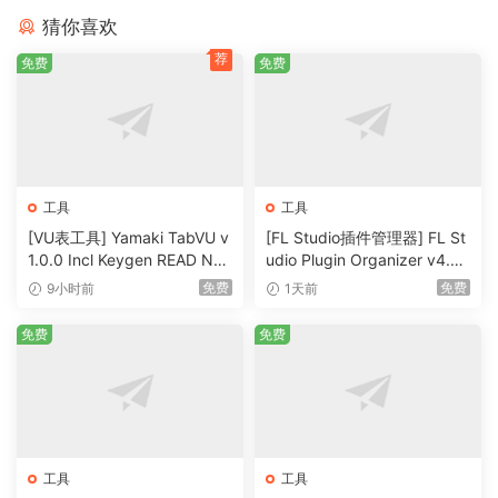
consoles, Smart TV, etc., at any time and place. You can
猜你喜欢
conveniently enjoy your purchased iTunes movies in HD
荐
免费
免费
quality offline, even without iTunes app or Apple devices.
Rip iTunes M4V movies, TV shows and music videos to
popular video format – MP4, thus allowing to ready your
media content for devices such as Android phone, tablet,
iPod, PS4, PSP, Zune, Xbox One, Xbox 360, Roku, HDTV,
工具
工具
etc.
[VU表工具] Yamaki TabVU v
[FL Studio插件管理器] FL St
100% original quality with Dolby 5.1, AD, Closed Captions,
1.0.0 Incl Keygen READ NF
udio Plugin Organizer v4.0
O-R2R [WiN]（4.7MB）
[Now with FLP Downgrade]
Subtitles, Audio Tracks
免费
免费
9小时前
1天前
[WiN]（34MB）
All original subtitles, closed captions and Dolby 5.1 audio
免费
免费
tracks of iTunes movie/TV show will be preserved to the
output MP4 videos by default.
You are free to preserve any subtitles and audio tracks or
not.
Output 1080P HD with 100% original quality.
工具
工具