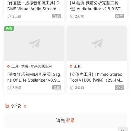
15X conversion speed and batch conversion
[修复版：虚拟音频流工具] D
[AI 检测 频谱分析完整工具
DMF Virtual Audio Stream v
包] AudioAuditor v1.8.0 STA
Save a lot of time by speeding up the conversion process
2.0.2 x32 x64 Rev4-itUsed
NDALONE PORTABLE [WiN]
and enabling them to do multiple conversions at a time.
免费
免费
2天前
2天前
[WiN]（5.4MB）
（74.6MB+79.9MB）
M4V to MP4 converter removes iTunes DRM and converts
免费
M4V to MP4 at 15X speed.
Team F4CG
🏠 HomePage
工具
·
苹果
·
苹果其他应用
工具
[演奏转乐句MIDI音序器] S1g
[立体声工具] Thimeo Stereo
ns Of L1fe Stellarizer v0.9.0
Tool v11.00 [WiN]（29.4M
BETA-ARCADiA [MacOSX]
B）
免费
3天前
3天前
2
（22MB）
评论
0
请先
登录