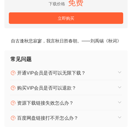
免费
下载价格
和杜比 5.1 音轨都将保留到输出的 MP4 视频中。
您可以自由地保留或不保留任何字幕和音轨。
立即购买
输出 1080P HD 和 100% 原始质量。
15X 转换速度和批量转换
自古逢秋悲寂寥，我言秋日胜春朝。——刘禹锡《秋词》
通过加快转换过程并使他们能够一次进行多次转换来节省大量
时间。
常见问题
M4V 到 MP4 转换器删除 iTunes DRM 并以 4 倍的速度将
M4V 转换为 MP15。
开通VIP会员是否可以无限下载？
iTunes video DRM removal, M4V to MP4 converter, iTunes
购买VIP会员是否可以退款？
movie converter. Ondesoft iTunes DRM Media Converter
for Windows is famous iTunes video DRM removal
资源下载链接失效怎么办？
software. It allows you to easily remove DRM from iTunes
movies/TV shows/music videos and convert M4V to MP4
百度网盘链接打不开怎么办？
to play on TV, Android phone/tablets or other video
players.