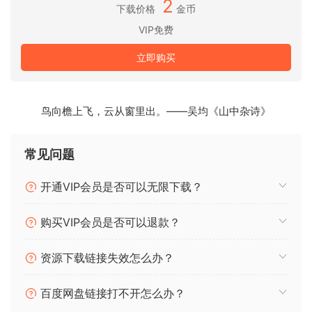
2
音中，不会出现意外的音量峰值。
下载价格
金币
VIP免费
NFO
立即购买
64 位：（VST3、AAX）未修补
https://safaripedals.com/products/hawk-
phaser-vintage-modulator
鸟向檐上飞，云从窗里出。——吴均《山中杂诗》
1. 将文件移动到需要的位置。
常见问题
2. 从 .txt 文件中选择一个许可证 ;)
ps. 如果您在其网站上下载演示，密钥也适用于
开通VIP会员是否可以无限下载？
MAC
购买VIP会员是否可以退款？
享受这个 REGGED 版本。
资源下载链接失效怎么办？
The Hawk Phaser is ready to soar into your rig, infusing
your sound with a dynamic glide of modulation. Imagine
百度网盘链接打不开怎么办？
the precision and power of a hawk in flight, carving