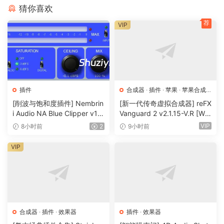
you’re looking for slow, evolving waves or rapid, pulsating
猜你喜欢
shifts.
荐
VIP
Width: Expand the stereo field of your phase effect, giving
your sound a sense of spaciousness and depth.
Auto Gain: Maintain consistent output levels, ensuring that
your phased signal sits perfectly in the mix without
unexpected volume spikes.
插件
合成器
·
插件
·
苹果
·
苹果合成
器
[削波与饱和度插件] Nembrin
[新一代传奇虚拟合成器] reFX
NFO
i Audio NA Blue Clipper v1.
Vanguard 2 v2.1.15-V.R [Wi
64-bit: (VST3, AAX) UNPATCHED
0.1 Incl Keygen-R2R [WiN]
N, MacOSX]（184MB+240
VIP
8小时前
2
9小时前
（11.2MB）
MB）
https://safaripedals.com/products/hawk-
VIP
phaser-vintage-modulator
1. Move files where you need them.
2. Pick a license from .txt file ;)
ps. keys work for MAC too, if you
合成器
·
插件
·
效果器
插件
·
效果器
download demo on their site