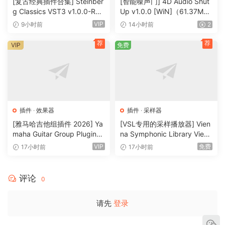
[复古经典插件合集] Steinber
[智能噪声门] 4D Audio Shut
g Classics VST3 v1.0.0-R2R
Up v1.0.0 [WiN]（61.37M
Enjoy this REGGED release.
[WiN]（27.9MB）
B）
VIP
9小时前
14小时前
2
荐
荐
VIP
免费
🏠 HomePage
插件
·
效果器
插件
·
采样器
[雅马哈吉他组插件 2026] Ya
[VSL专用的采样播放器] Vien
maha Guitar Group Plugins
na Symphonic Library Vienn
2026 Incl Keygen-R2R [Wi
a Synchron Player v1.3.302
VIP
免费
17小时前
17小时前
N]（1.2GB）
2-ItUsеd [WiN]（141MB）
评论
0
请先
登录