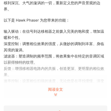
移到深沉、大气的漩涡的一切，重新定义您的声音景观的边
界。
以下是 Hawk Phaser 为您带来的功能：
输入驱动：在信号到达移相器之前拨入完美的饱和度，增加温
暖和个性。
深度控制：调整相位效果的强度，从微妙的调制到丰富、身临
其境的漩涡。
滤波器：塑造调制的频率范围，将效果集中在特定的音调区域
以获得独特的纹理。
反馈：增强移相器电路内的共振，创造更深、更明显的相位效
果。
速率控制：设置相位扫描的速度，无论您是在寻找缓慢、演变
的波浪还是快速、脉动的变化。
阅读全文
宽度：扩展相位效果的立体声场，使声音具有空间感和深度
感。
自动增益：保持一致的输出电平，确保相位信号完美地融入混