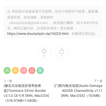
through your tones with effortless grace. The Hawk
Phaser delivers everything from delicate, shimmering
本站部分资源来源于互联网，仅作介绍和学习使用，版权属
phase shifts to deep, atmospheric swirls, redefining the
原著所有。若有侵权，请发邮件
boundaries of your sonic landscape.
（shuziyinpin@gmail.com），联系我们删除。加入本站VIP会
员，购买正版打折，比淘宝价便宜！原文链接：
Here’s what you get with the Hawk Phaser:
https://www.shuziyinpin.vip/14223.html
，转载请注明出处。
Input Drive: Dial in the perfect amount of saturation before
your signal hits the phaser, adding warmth and character.
Depth Control: Adjust the intensity of the phase effect,
0
0
from subtle modulation to rich, immersive swirls.
Filter: Sculpt the frequency range of the modulation,
focusing the effect on specific tonal areas for unique
textures.
上一篇
下一篇
Feedback: Enhance the resonance within the phaser
[傻瓜式全能混音母带效果
[门限均衡压缩器]Audio Damage
circuit, creating deeper and more pronounced phase
器]Toontrack EZmix Bundle
AD058 ChannelStrip v1.1.1
effects.
v3.1.0.CE-V.R [WiN, MacOSX]
[WiN, MacOSX]（150MB）
（518.97MB+1.08GB）
Rate Control: Set the speed of the phase sweep, whether