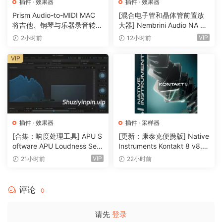
插件
·
效果器
插件
·
效果器
MAP THOSE PITCHES
Prism Audio-to-MIDI MAC
[混合电子管和晶体管前置放
PITCHMAP::COLORS works by separating the input audio
将吉他、钢琴与乐器录音转换
大器] Nembrini Audio NA Ba
为可编辑 MIDI
ss 3500 v1.0.0 Incl Keygen-
into separate sounds based on their pitch, then shifting
VIP
2小时前
12小时前
R2R [WiN]（31.0MB）
each up or down to fit a pitch grid individually. This grid is
VIP
set up easily using the UI keyboard or a MIDI keyboard –
just play the chords you want to shape the tonality of your
audio. Turn major into minor, A minor 7 to F# Major, or
wobble bass and noise into harmonic content…it’s like
magic!
插件
·
效果器
插件
·
采样器
TWEAK THAT SOUND
[合集：响度处理工具] APU S
[更新：康泰克便携版] Native
PITCHMAP::COLORS goes way beyond just pitch-mapping
oftware APU Loudness Seri
Instruments Kontakt 8 v8.1
es v5.7.0 Incl Keygen-R2R
2.1 PORTABLE-vkDanilov
your audio. On top of switching the pitch-mapping
VIP
21小时前
22小时前
[WiN]（50.6MB）
[WiN]（1.25GB）
algorithm itself between three types of awesome, the
plug-in also throws in scale shifting, advanced formant
评论
0
processing and transient bypass functionality, as well as
high-pass and low-pass filters. Create unheard harmonic
请先
登录
processing in seconds!