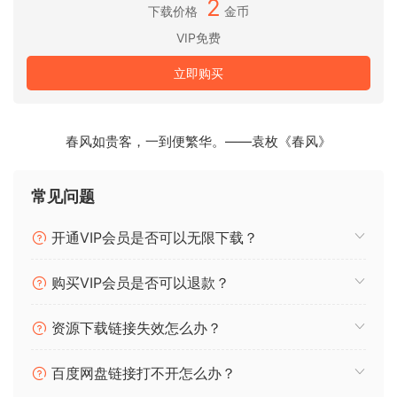
2
PITCHMAP::COLORS 的工作原理是基于音高将输入音频分离
下载价格
金币
为单独的声音，然后上下移动每个声音以分别适应音高网格。
VIP免费
可以使用 UI 键盘或 MIDI 键盘轻松设置此网格 – 只需弹奏您想
要的和弦来塑造音频的音调。将大调变成小调、将 A 小调 7 变
立即购买
成 F# 大调，或将低音和噪音摆动成和声内容……就像魔术一
样！
春风如贵客，一到便繁华。——袁枚《春风》
调整声音
PITCHMAP::COLORS 的功能远不止为音频进行音高映射。除
常见问题
了在三种出色的音高映射算法之间切换之外，该插件还添加了
音阶变换、高级共振峰处理和瞬态旁路功能以及高通和低通滤
开通VIP会员是否可以无限下载？
波器。在几秒钟内创建前所未闻的谐波处理！
购买VIP会员是否可以退款？
音阶变换
新的音阶变换参数可以比以往更轻松地扫描音高网格。找到音
阶内的最佳点，或者使用单个 MIDI 可控制参数将音阶变换自动
资源下载链接失效怎么办？
化为新的编排技术。
百度网盘链接打不开怎么办？
共振峰变换和伽马