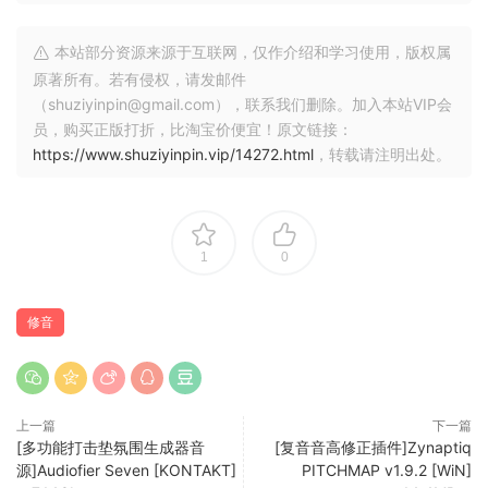
PITCHMAP::COLORS 具有强大的共振峰变换器，用于改变声
音的感知大小并使大音调变换听起来更自然。它的两个八度范
本站部分资源来源于互联网，仅作介绍和学习使用，版权属
围可以覆盖从巨大的恶魔声音到过度活跃的花栗鼠的声音，
原著所有。若有侵权，请发邮件
0.01 半音的分辨率可以提供顺滑的自动化。
（shuziyinpin@gmail.com），联系我们删除。加入本站VIP会
员，购买正版打折，比淘宝价便宜！原文链接：
共振峰变换器具有一项称为 FORMANT GAMMA 的独特功能，
https://www.shuziyinpin.vip/14272.html
，转载请注明出处。
可以夸大共振峰的波峰和波谷。这种效果非常酷，很难用语言
来描述…可以把它想象成一个复杂的、自调节的滤波器，可以产
生遥远的、有机的声音突变，为你的混音增添动感和异域感。
1
0
女巫说，
修音
* 无需安装 iLok 驱动程序即可运行。
* 我们的版本比合法版本加载速度更快，占用的
内存更少。
上一篇
下一篇
[多功能打击垫氛围生成器音
[复音音高修正插件]Zynaptiq
Bring COLOR to Your Sound
源]Audiofier Seven [KONTAKT]
PITCHMAP v1.9.2 [WiN]