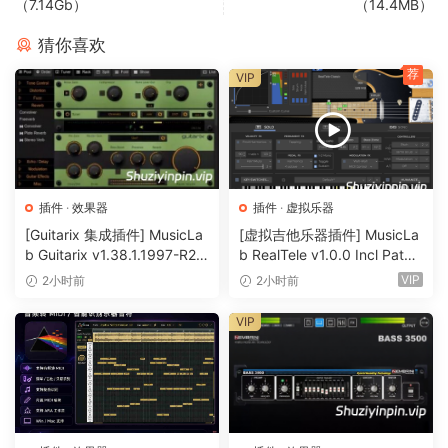
（7.14Gb）
（14.4MB）
Conform audio to your song’s key/scale, colorize your
basses and synths, and turn atonal elements into
猜你喜欢
gloriously resonant harmonic textures with unprecedented
荐
VIP
ease, quality and fun. Designed in collaboration with music
production prodigy Au5, PITCHMAP::COLORS fuses our
popular pitch-mapping tech with additional transformation
features and a user interface stream-lined for creative
sound design and real-time performance. Bring COLOR to
your sound now!
插件
·
效果器
插件
·
虚拟乐器
[Guitarix 集成插件] MusicLa
[虚拟吉他乐器插件] MusicLa
COLORIZE THAT SOUND
b Guitarix v1.38.1.1997-R2R
b RealTele v1.0.0 Incl Patch
[WiN]（7.5MB）
ed and Keygen-R2R [WiN]
Like its popular sibling PITCHMAP, PITCHMAP::COLORS
VIP
2小时前
2小时前
（13.7MB）
conforms any audio to whatever tonality you want, quickly
VIP
and easily. However, it does so with a distinctly electronic
flavor, geared for sound design. Switch between the
somewhat natural sounding SICK, the gloriously resonant
NSANE, and the mesmerisingly electric WTF* modes with
a single click!