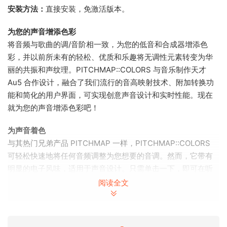
安装方法：
直接安装，免激活版本。
为您的声音增添色彩
将音频与歌曲的调/音阶相一致，为您的低音和合成器增添色
彩，并以前所未有的轻松、优质和乐趣将无调性元素转变为华
丽的共振和声纹理。PITCHMAP::COLORS 与音乐制作天才
Au5 合作设计，融合了我们流行的音高映射技术、附加转换功
能和简化的用户界面，可实现创意声音设计和实时性能。现在
就为您的声音增添色彩吧！
为声音着色
与其热门兄弟产品 PITCHMAP 一样，PITCHMAP::COLORS
可轻松快速地将任何音频调整为您想要的音调。然而，它带有
明显的电子风味，适用于声音设计。只需单击一下，即可在听
起来有些自然的 SICK、极具共鸣的 NSANE 和令人着迷的电子
阅读全文
WTF* 模式之间切换！
映射这些音高