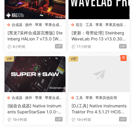
合成器
·
插件
·
苹果
·
苹果合成
宿主
·
工具
·
苹果
·
苹果其他应
器
用
·
苹果宿主
[黑龙7采样合成器完整版] Ste
[更新：母带处理] Steinberg
inberg HALion 7 v7.5.0 [Wi
WaveLab Pro 13 v13.0.30
N, MacOSX]（673.3MB+92
+安装方法 [WiN, MacOSX]
VIP
VIP
8小时前
17小时前
0 MB+1.6GB+33.2GB）
（285.6MB+）
荐
VIP
VIP
合成器
·
插件
·
苹果
·
苹果合成
工具
·
苹果
·
苹果其他应用
器
[锯齿合成器] Native Instrum
[DJ工具] Native Instruments
ents SuperStarSaw 1.0.0-H
Traktor Pro 4.5.1.21-HCiSO
CiSO [MacOSX]（182.43M
[MacOSX]（402.83MB）
VIP
VIP
19小时前
19小时前
B）