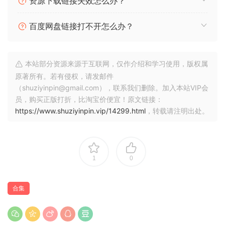
资源下载链接失效怎么办？
Smooth Operator v1.5.0
Spaced Out v1.6.0
百度网盘链接打不开怎么办？
Super VHS v1.5.0
TAIP v1.5.0
Atoms v1.1
本站部分资源来源于互联网，仅作介绍和学习使用，版权属
BA-1 v1.5
原著所有。若有侵权，请发邮件
Transit 2 v1.0.0
（shuziyinpin@gmail.com），联系我们删除。加入本站VIP会
员，购买正版打折，比淘宝价便宜！原文链接：
原文介绍：
https://www.shuziyinpin.vip/14299.html
，转载请注明出处。
11 Industry-Leading Plugins
Our Complete Bundle offers a highly cost-effective way to
1
0
get all of Baby Audio’s award-winning plugins.
9x Transformative Mix Effects:
合集
Add impact, life and color to your mixes with Transit, IHNY-
2, Crystalline, Smooth Operator, Spaced Out, Parallel
Aggressor, TAIP, Super VHS and Comeback Kid.