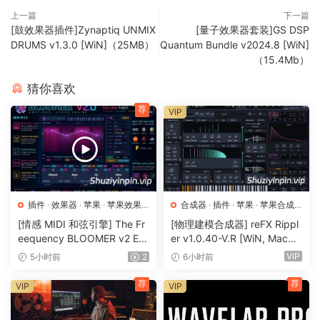
上一篇
下一篇
2x Unique Synthesizers:
[鼓效果器插件]Zynaptiq UNMIX
[量子效果器套装]GS DSP
Create organic and otherworldly textures with Atoms and
DRUMS v1.3.0 [WiN]（25MB）
Quantum Bundle v2024.8 [WiN]
（15.4Mb）
authentically analog 80s sounds with BA-1.
猜你喜欢
Whether you’re a pro in search of a new edge – or just
荐
starting out on your production journey – our plugins are
VIP
designed to add fuel to your ideas and take your tracks
much further.
🏠 HomePage
插件
·
效果器
·
苹果
·
苹果效果
合成器
·
插件
·
苹果
·
苹果合成
器
器
[情感 MIDI 和弦引擎] The Fr
[物理建模合成器] reFX Rippl
eequency BLOOMER v2 Em
er v1.0.40-V.R [WiN, MacO
otional Chord Engine [WiN,
SX]（55MB）
VIP
5小时前
2
6小时前
MacOSX]（26.99MB）
荐
荐
VIP
VIP