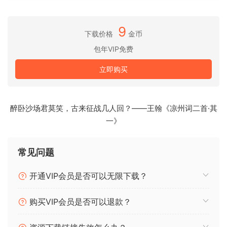
Spaced Out、Parallel Aggressor、TAIP、Super VHS 和
Comeback Kid 为你的混音增添冲击力、活力和色彩。
9
下载价格
金币
2 个独特的合成器：
包年VIP免费
使用 Atoms 创建有机的、超凡脱俗的纹理，使用 BA-1 创建真
实的 80 年代模拟音效。
立即购买
无论您是寻求新优势的专业人士，还是刚刚开始制作之旅的新
手，我们的插件都能为您的创意添砖加瓦，让您的音轨更上一
醉卧沙场君莫笑，古来征战几人回？——王翰《凉州词二首·其
层楼。
一》
包含：
常见问题
Humanoid v1.0.0
（新增）
开通VIP会员是否可以无限下载？
Comeback Kid v1.5.0
Crystalline v1.7.0
购买VIP会员是否可以退款？
IHNY-2 v1.4
Parallel Aggressor v1.4.0