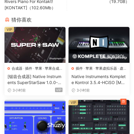
Rivers Piano For Kontakt!
（19.7GB）
amazing selection of room reverbs right out of the box,
[KONTAKT]（102.60Mb）
including; halls, small spaces, car interiors and more.
猜你喜欢
Chameleon Surround: Immersive Soundscapes Captured
VIP
Chameleon Surround takes the capabilities of its
predecessor to a whole new dimension. While still offering
the same powerful reverb analysis and matching, the
Surround version introduces immersive 3D reverb effects,
合成器
·
插件
·
苹果
·
苹果合成
插件
·
苹果
·
苹果虚拟乐器
·
虚
designed specifically for multi-channel audio setups. This
器
拟乐器
[锯齿合成器] Native Instrum
Native Instruments Komplet
makes it ideal for those working in modern audio formats,
ents SuperStarSaw 1.0.0-H
e Kontrol 3.5.4-HCiSO [Mac
such as film, TV, and gaming, where for many surround
CiSO [MacOSX]（182.43M
OSX]（ 823.17MB）
VIP
3小时前
3小时前
sound is now the standard.
B）
荐
VIP
The plugin doesn’t just match reverb; it allows you to
create virtual 3D rooms, giving complete control over how
the sound interacts within the environment. Whether
you’re working with a 5.1, 7.1, or even more complex setups