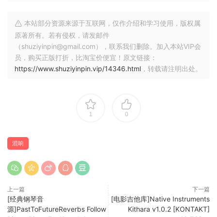
送
本站部分资源来源于互联网，仅作介绍和学习使用，版权属
女巫说，
原著所有。若有侵权，请发邮件
（shuziyinpin@gmail.com），联系我们删除。加入本站VIP会
* 无需安装 iLok 驱动程序即可运行。
员，购买正版打折，比淘宝价便宜！原文链接：
* 我们的版本比合法版本加载速度更快，占用的
https://www.shuziyinpin.vip/14346.html
，转载请注明出处。
内存更少。
Chameleon Surround is the Atmos reverb you’ve always
1
0
wanted. Now with the introduction of Chameleon
Surround, the capabilities have expanded beyond standard
stereo reverb into immersive, multi-dimensional sound.
混响
This new version takes the acclaimed reverb-matching
technology of Chameleon and enhances it with powerful
surround sound capabilities, making it a must-have tool for
上一篇
下一篇
more complex audio environments such as Atmos movies,
[经典钢琴音
[电影吉他库]Native Instruments
TV shows, and immersive gaming. Now it includes a ton of
源]PastToFutureReverbs Follow
Kithara v1.0.2 [KONTAKT]
new presets and a gorgeous preset browser, with an