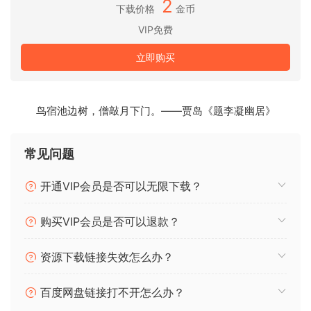
作的人的理想选择，在这些格式中，环绕声已成为许多音频格
2
下载价格
金币
式的标准。
VIP免费
该插件不仅可以匹配混响；它还允许您创建虚拟 3D 房间，完
立即购买
全控制声音在环境中的交互方式。无论您使用的是 5.1、7.1 还
是更复杂的设置（如 9.1.6），Chameleon Surround 都能提供
精确控制，确保混响自然地融入任何环绕空间。
鸟宿池边树，僧敲月下门。——贾岛《题李凝幽居》
Chameleon Surround 的新功能一览
常见问题
环绕声最高可达 9.1.6
从单声道信号创建多通道 3D 空间
开通VIP会员是否可以无限下载？
可以将图像添加到配置文件中以便于查找和调用
新的库浏览器停靠选项，可实现更快的单窗口工作流程
购买VIP会员是否可以退款？
80 个环绕声预设
初始预设选择可在插件启动时自动加载
资源下载链接失效怎么办？
单独的前/侧/后混响自定义
两种不同的环绕可视化模式（扬声器输出、感知方向）
百度网盘链接打不开怎么办？
具有自动增益补偿的新扩展参数可控制通道之间的混响交叉馈