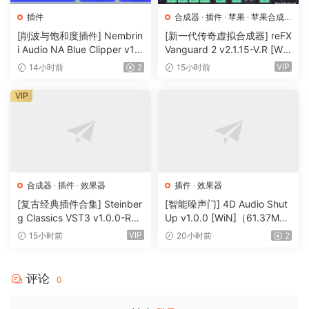
like 9.1.6, Chameleon Surround offers pinpoint control,
插件
合成器
·
插件
·
苹果
·
苹果合成
ensuring that the reverb fits naturally into any surround
器
[削波与饱和度插件] Nembrin
[新一代传奇虚拟合成器] reFX
space.
i Audio NA Blue Clipper v1.
Vanguard 2 v2.1.15-V.R [Wi
0.1 Incl Keygen-R2R [WiN]
N, MacOSX]（184MB+240
VIP
14小时前
2
15小时前
New Features In Chameleon Surround At A Glance
（11.2MB）
MB）
VIP
Surround capable up to 9.1.6
Create multi-channel 3D spaces from mono signal
Possibility to add images to profiles for easy find and recall
New library browser dock option for faster single-window
workflow
合成器
·
插件
·
效果器
插件
·
效果器
80 surround presets
[复古经典插件合集] Steinber
[智能噪声门] 4D Audio Shut
Initial preset selection possible to auto-load at plugin
g Classics VST3 v1.0.0-R2R
Up v1.0.0 [WiN]（61.37M
start-up
[WiN]（27.9MB）
B）
VIP
15小时前
20小时前
2
Individual front/side/rear reverb customization
Two different surround visualisation modes (speaker
output, perceived direction)
评论
0
New spread parameter with automatic gain compensation