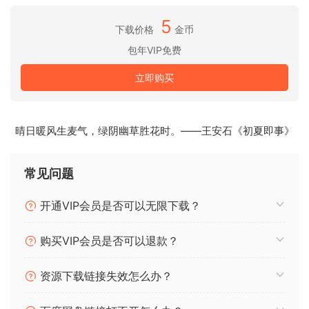
TapeStop：模拟磁带启动和停止的声音。
5
RingerShifter：更改 Loop 以创建新的声音。
下载价格
金币
VibratoTremolo：为声音添加颤音和震音效果。
包年VIP免费
DelayGrain：重塑音频并增加延迟。
ReverbMod：添加可调节设置的混响。
立即购买
DropWow：创建随机的音高和音量变化。
DramaGhost：为声音增加深度和光彩。
DigitalRobot：使用 EQ 和 LFO 创建独特的声音。
晴日暖风生麦气，绿阴幽草胜花时。——王安石《初夏即事》
FlangerPhaser：添加镶边和相位效果。
常见问题
如果您想要增强音乐制作，X-Plugins Bundle 是您的完美工
具。让我们深入探索并释放您的声音潜力！
开通VIP会员是否可以无限下载？
NFO
购买VIP会员是否可以退款？
64 位：（VST2、VST3）
资源下载链接失效怎么办？
https://www.thenatan.store/p/x-plugins-
bundle/