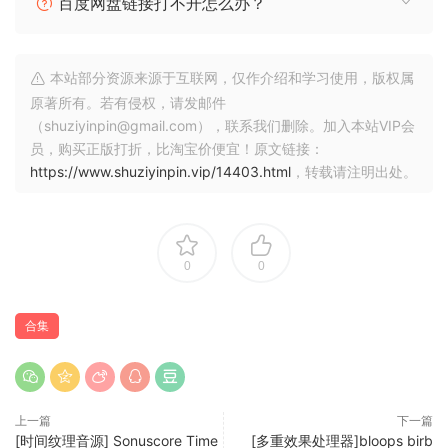
百度网盘链接打不开怎么办？
1. 在您的 DAW 中安装并打开。
2. 单击设置（滚轮按钮）
本站部分资源来源于互联网，仅作介绍和学习使用，版权属
3. 在显示“请在下面的框中输入您的许可证密
原著所有。若有侵权，请发邮件
钥”的地方
（shuziyinpin@gmail.com），联系我们删除。加入本站VIP会
，从“X-Plugins-KEYS.txt”复制/粘贴一个密
员，购买正版打折，比淘宝价便宜！原文链接：
https://www.shuziyinpin.vip/14403.html
，转载请注明出处。
钥，
尽情享受吧！
0
0
This world-class collection includes a range of mixing
effects, sound morphers, experimental plugins, unusual
and creative ones, classics, and beyond. The X-Plugins
合集
Bundle is innovative, evolutionary, and creatively inspiring
audio effects that can be used for anything and any genre,
and are compatible with any DAW.
上一篇
下一篇
In other words, they are perfect for anyone looking to take
[时间纹理音源] Sonuscore Time
[多重效果处理器]bloops birb