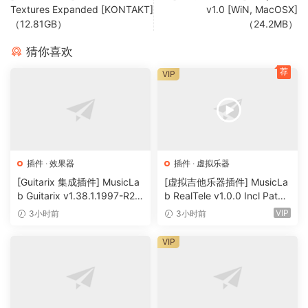
Textures Expanded [KONTAKT]
v1.0 [WiN, MacOSX]
their music production to the next level.
（12.81GB）
（24.2MB）
The bundle includes :
猜你喜欢
荐
RingerShifter
VIP
VibratoTremolo
DelayGrain
ReverbMod
DropWow
DramaGhost
插件
·
效果器
插件
·
虚拟乐器
DigitalRobot
[Guitarix 集成插件] MusicLa
[虚拟吉他乐器插件] MusicLa
FlangerPhaser
b Guitarix v1.38.1.1997-R2R
b RealTele v1.0.0 Incl Patch
[WiN]（7.5MB）
ed and Keygen-R2R [WiN]
VIP
3小时前
3小时前
（13.7MB）
If you’re looking to enhance your music production, the X-
Plugins Bundle is the perfect tool for you. Let’s dive in and
VIP
unlock your sonic potential!
NFO