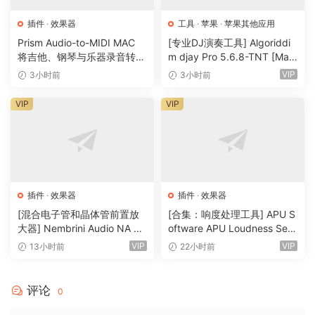
64-bit: (VST2, VST3)
插件
·
效果器
工具
·
苹果
·
苹果其他应用
https://www.thenatan.store/p/x-plugins-
Prism Audio-to-MIDI MAC
[专业DJ演奏工具] Algoriddi
bundle/
将吉他、钢琴与乐器录音转换
m djay Pro 5.6.8-TNT [Mac
为可编辑 MIDI
OSX]（290MB）
VIP
3小时前
3小时前
1. Install & Open in your DAW.
VIP
VIP
2. Click settings (the wheel button)
3. Where it says: “Please Enter Your License
Key In The Box Below”
you copy/paste a key, from ‘X-Plugins-
KEYS.txt’
插件
·
效果器
插件
·
效果器
[混合电子管和晶体管前置放
[合集：响度处理工具] APU S
Enjoy!
大器] Nembrini Audio NA Ba
oftware APU Loudness Seri
ss 3500 v1.0.0 Incl Keygen-
es v5.7.0 Incl Keygen-R2R
VIP
VIP
13小时前
22小时前
R2R [WiN]（31.0MB）
[WiN]（50.6MB）
🏠 HomePage
评论
0