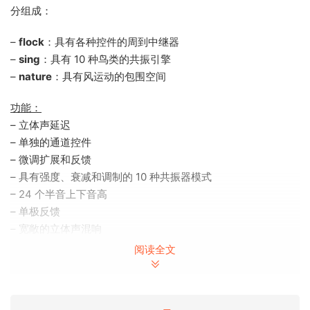
分组成：
–
flock
：具有各种控件的周到中继器
–
sing
：具有 10 种鸟类的共振引擎
–
nature
：具有风运动的包围空间
功能：
– 立体声延迟
– 单独的通道控件
– 微调扩展和反馈
– 具有强度、衰减和调制的 10 种共振器模式
– 24 个半音上下音高
– 单极反馈
– 宽敞的立体声混响
– 具有位置和大小控件
阅读全文
– 额外的运动模式
“…created from a chirp heard outside of the window.”