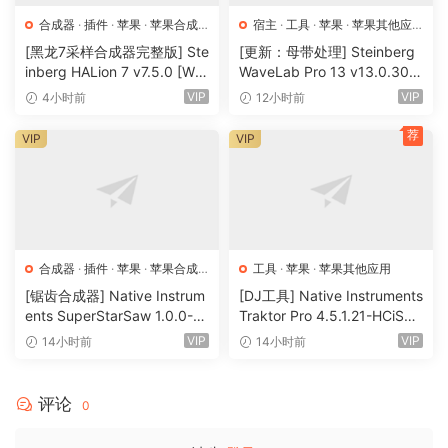
合成器
·
插件
·
苹果
·
苹果合成
宿主
·
工具
·
苹果
·
苹果其他应
器
用
·
苹果宿主
[黑龙7采样合成器完整版] Ste
[更新：母带处理] Steinberg
inberg HALion 7 v7.5.0 [Wi
WaveLab Pro 13 v13.0.30
N, MacOSX]（673.3MB+92
+安装方法 [WiN, MacOSX]
VIP
VIP
4小时前
12小时前
0 MB+1.6GB+33.2GB）
（285.6MB+）
荐
VIP
VIP
合成器
·
插件
·
苹果
·
苹果合成
工具
·
苹果
·
苹果其他应用
器
[锯齿合成器] Native Instrum
[DJ工具] Native Instruments
ents SuperStarSaw 1.0.0-H
Traktor Pro 4.5.1.21-HCiSO
CiSO [MacOSX]（182.43M
[MacOSX]（402.83MB）
VIP
VIP
14小时前
14小时前
B）
评论
0