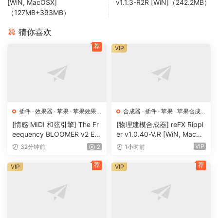
[WiN, MacOSX]
v1.1.3-R2R [WiN]（242.2MB）
（127MB+393MB）
猜你喜欢
荐
VIP
插件
·
效果器
·
苹果
·
苹果效果
合成器
·
插件
·
苹果
·
苹果合成
器
器
[情感 MIDI 和弦引擎] The Fr
[物理建模合成器] reFX Rippl
eequency BLOOMER v2 Em
er v1.0.40-V.R [WiN, MacO
otional Chord Engine [WiN,
SX]（55MB）
VIP
32分钟前
2
1小时前
MacOSX]（26.99MB）
荐
荐
VIP
VIP