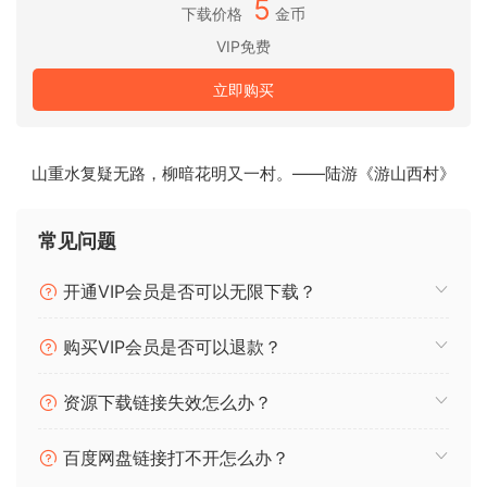
5
下载价格
金币
bïrb is an audio plug-in, responsible for adding multiple
VIP免费
layers to your sound. It consists of
3
parts:
立即购买
–
flock
: a thoughtful repeater with various controls
–
sing
: resonating engine with 10 bird types
–
nature
: an enveloping space with wind motion
山重水复疑无路，柳暗花明又一村。——陆游《游山西村》
Features:
– stereo delay
常见问题
– separate channel controls
– fine-tune spread and feedback
开通VIP会员是否可以无限下载？
– 10 resonator modes with intensity, decay, and modulation
– 24 semitones up/down pitch
购买VIP会员是否可以退款？
– unipolar feedback
– spacious stereo reverb
资源下载链接失效怎么办？
– with place and size controls
– additional motion mode
百度网盘链接打不开怎么办？